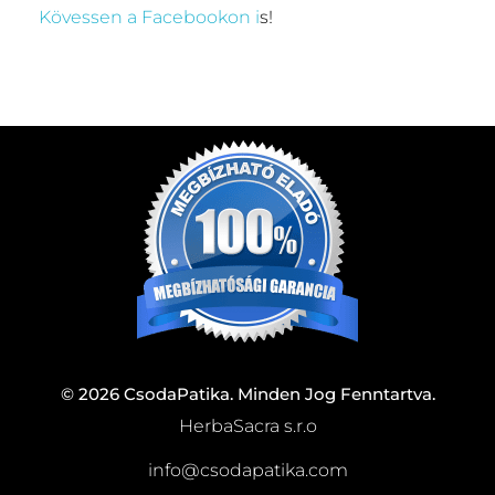
Kövessen a Facebookon i
s!
© 2026 CsodaPatika. Minden Jog Fenntartva.
HerbaSacra s.r.o
info@csodapatika.com