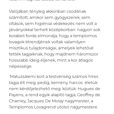
Valójában tényleg akkoriban csodának
számított, amikor sem gyógyszerek, sem
oltások, sem higiéniai védekezés nem volt a
járványokkal terhelt középkorban: nagyon sok
korabeli forrás elmondja, hogy a templomos
lovagok étrendjének voltak valamilyen
misztikus tulajdonságai, amelyek lehetővé
tették tagjaiknak, hogy majdnem háromszor
hosszabb ideig éljenek, mint a kor átlagos
népessége.
Matuzsálemi kort a testvériség számos híres
tagja élt meg, pedig, kemény, harcos életük
nem kérdőjelezhető meg: köztük: Hugues de
Payens, a rend egyik alapító tagja, Geoffrey de
Charney, Jacques De Molay nagymester, a
Templomos Lovagrend utolsó nagymestere.