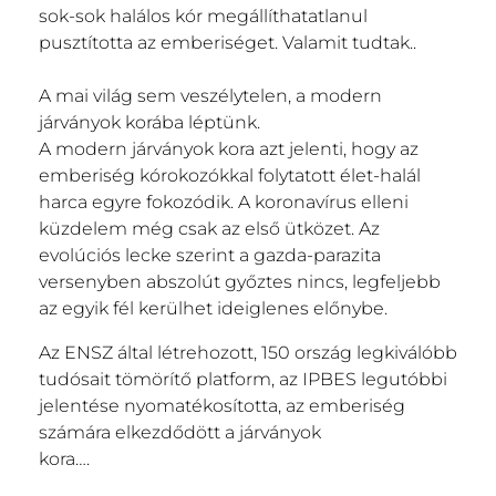
sok-sok halálos kór megállíthatatlanul
pusztította az emberiséget. Valamit tudtak..
A mai világ sem veszélytelen, a modern
járványok korába léptünk.
A modern járványok kora azt jelenti, hogy az
emberiség kórokozókkal folytatott élet-halál
harca egyre fokozódik. A koronavírus elleni
küzdelem még csak az első ütközet. Az
evolúciós lecke szerint a gazda-parazita
versenyben abszolút győztes nincs, legfeljebb
az egyik fél kerülhet ideiglenes előnybe.
Az ENSZ által létrehozott, 150 ország legkiválóbb
tudósait tömörítő platform, az IPBES legutóbbi
jelentése nyomatékosította, az emberiség
számára elkezdődött a járványok
kora….