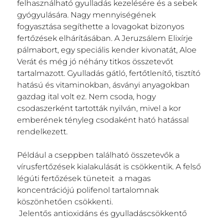
felhasználható gyulladás kezelésére és a sebek
gyógyulására. Nagy mennyiségének
fogyasztása segíthette a lovagokat bizonyos
fertőzések elhárításában. A Jeruzsálem Elixírje
pálmabort, egy speciális kender kivonatát, Aloe
Verát és még jó néhány titkos összetevőt
tartalmazott. Gyulladás gátló, fertőtlenítő, tisztító
hatású és vitaminokban, ásványi anyagokban
gazdag ital volt ez. Nem csoda, hogy
csodaszerként tartották nyilván, mivel a kor
emberének tényleg csodaként ható hatással
rendelkezett.
Például a cseppben található összetevők a
vírusfertőzések kialakulását is csökkentik. A felső
légúti fertőzések tüneteit a magas
koncentrációjú polifenol tartalomnak
köszönhetően csökkenti.
Jelentős antioxidáns és gyulladáscsökkentő