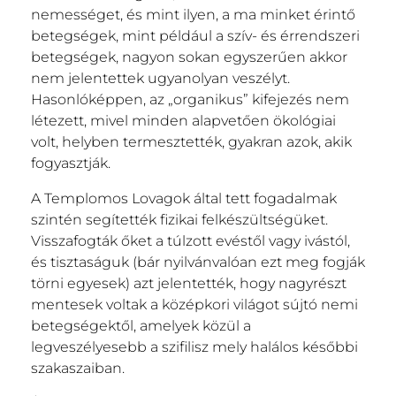
nemességet, és mint ilyen, a ma minket érintő
betegségek, mint például a szív- és érrendszeri
betegségek, nagyon sokan egyszerűen akkor
nem jelentettek ugyanolyan veszélyt.
Hasonlóképpen, az „organikus” kifejezés nem
létezett, mivel minden alapvetően ökológiai
volt, helyben termesztették, gyakran azok, akik
fogyasztják.
A Templomos Lovagok által tett fogadalmak
szintén segítették fizikai felkészültségüket.
Visszafogták őket a túlzott evéstől vagy ivástól,
és tisztaságuk (bár nyilvánvalóan ezt meg fogják
törni egyesek) azt jelentették, hogy nagyrészt
mentesek voltak a középkori világot sújtó nemi
betegségektől, amelyek közül a
legveszélyesebb a szifilisz mely halálos későbbi
szakaszaiban.