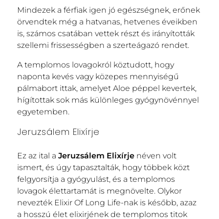
Mindezek a férfiak igen jó egészségnek, erőnek
örvendtek még a hatvanas, hetvenes éveikben
is, számos csatában vettek részt és irányították
szellemi frissességben a szerteágazó rendet.
A templomos lovagokról köztudott, hogy
naponta kevés vagy közepes mennyiségű
pálmabort ittak, amelyet Aloe péppel kevertek,
hígítottak sok más különleges gyógynövénnyel
egyetemben.
Jeruzsálem Elixírje
Ez az ital a
Jeruzsálem Elixírje
néven volt
ismert, és úgy tapasztalták, hogy többek közt
felgyorsítja a gyógyulást, és a templomos
lovagok élettartamát is megnövelte. Olykor
nevezték Elixir Of Long Life-nak is később, azaz
a hosszú élet elixirjének de templomos titok