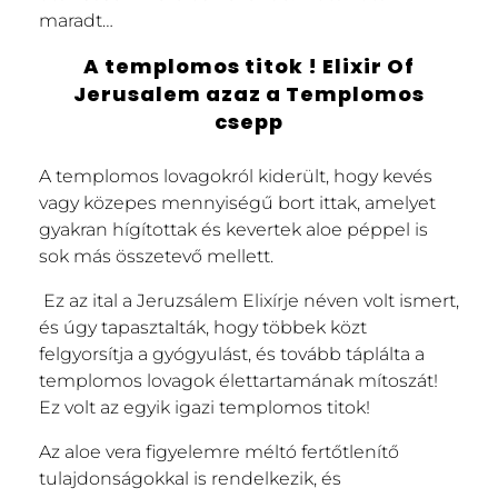
maradt…
A templomos titok ! Elixir Of
Jerusalem azaz a Templomos
csepp
A templomos lovagokról kiderült, hogy kevés
vagy közepes mennyiségű bort ittak, amelyet
gyakran hígítottak és kevertek aloe péppel is
sok más összetevő mellett.
Ez az ital a Jeruzsálem Elixírje néven volt ismert,
és úgy tapasztalták, hogy többek közt
felgyorsítja a gyógyulást, és tovább táplálta a
templomos lovagok élettartamának mítoszát!
Ez volt az egyik igazi templomos titok!
Az aloe vera figyelemre méltó fertőtlenítő
tulajdonságokkal is rendelkezik, és