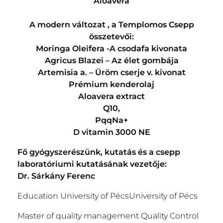
Aloavera
A modern változat , a Templomos Csepp
összetevői:
Moringa Oleifera -A csodafa kivonata
Agricus Blazei – Az élet gombája
Artemisia a. – Üröm cserje v. kivonat
Prémium kenderolaj
Aloavera extract
Q10,
PqqNa+
D vitamin 3000 NE
Fő gyógyszerészünk, kutatás és a csepp
laboratóriumi kutatásának vezetője:
Dr. Sárkány Ferenc
Education University of PécsUniversity of Pécs
Master of quality management Quality Control