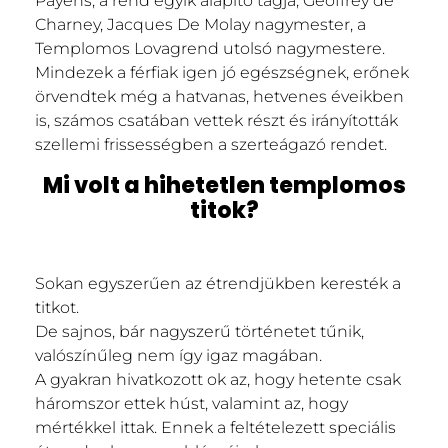
Payens, a rend egyik alapító tagja, Geoffrey de
Charney, Jacques De Molay nagymester, a
Templomos Lovagrend utolsó nagymestere.
Mindezek a férfiak igen jó egészségnek, erőnek
örvendtek még a hatvanas, hetvenes éveikben
is, számos csatában vettek részt és irányították
szellemi frissességben a szerteágazó rendet.
Mi volt a hihetetlen templomos
titok?
Sokan egyszerűen az étrendjükben keresték a
titkot.
De sajnos, bár nagyszerű történetet tűnik,
valószínűleg nem így igaz magában.
A gyakran hivatkozott ok az, hogy hetente csak
háromszor ettek húst, valamint az, hogy
mértékkel ittak. Ennek a feltételezett speciális