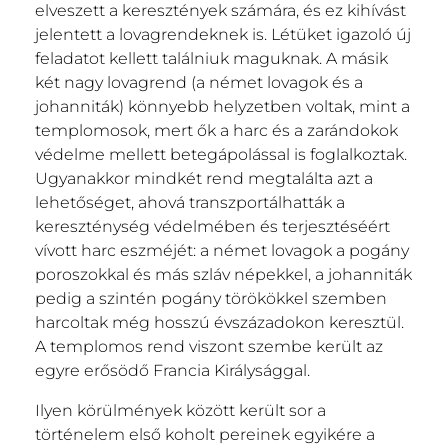
elveszett a keresztények számára, és ez kihívást
jelentett a lovagrendeknek is. Létüket igazoló új
feladatot kellett találniuk maguknak. A másik
két nagy lovagrend (a német lovagok és a
johanniták) könnyebb helyzetben voltak, mint a
templomosok, mert ők a harc és a zarándokok
védelme mellett betegápolással is foglalkoztak.
Ugyanakkor mindkét rend megtalálta azt a
lehetőséget, ahová transzportálhatták a
kereszténység védelmében és terjesztéséért
vívott harc eszméjét: a német lovagok a pogány
poroszokkal és más szláv népekkel, a johanniták
pedig a szintén pogány törökökkel szemben
harcoltak még hosszú évszázadokon keresztül.
A templomos rend viszont szembe került az
egyre erősödő Francia Királysággal.
Ilyen körülmények között került sor a
történelem első koholt pereinek egyikére a