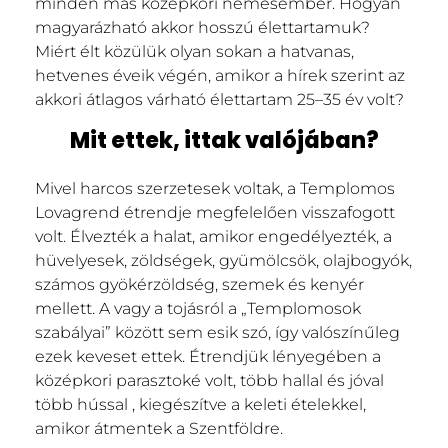
minden más középkori nemesember. Hogyan
magyarázható akkor hosszú élettartamuk?
Miért élt közülük olyan sokan a hatvanas,
hetvenes éveik végén, amikor a hírek szerint az
akkori átlagos várható élettartam 25–35 év volt?
Mit ettek, ittak valójában?
Mivel harcos szerzetesek voltak, a Templomos
Lovagrend étrendje megfelelően visszafogott
volt. Élvezték a halat, amikor engedélyezték, a
hüvelyesek, zöldségek, gyümölcsök, olajbogyók,
számos gyökérzöldség, szemek és kenyér
mellett. A vagy a tojásról a „Templomosok
szabályai” között sem esik szó, így valószínűleg
ezek keveset ettek. Étrendjük lényegében a
középkori parasztoké volt, több hallal és jóval
több hússal , kiegészítve a keleti ételekkel,
amikor átmentek a Szentföldre.