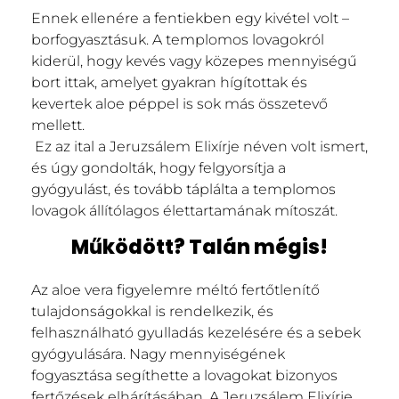
Ennek ellenére a fentiekben egy kivétel volt –
borfogyasztásuk. A templomos lovagokról
kiderül, hogy kevés vagy közepes mennyiségű
bort ittak, amelyet gyakran hígítottak és
kevertek aloe péppel is sok más összetevő
mellett.
Ez az ital a Jeruzsálem Elixírje néven volt ismert,
és úgy gondolták, hogy felgyorsítja a
gyógyulást, és tovább táplálta a templomos
lovagok állítólagos élettartamának mítoszát.
Működött? Talán mégis!
Az aloe vera figyelemre méltó fertőtlenítő
tulajdonságokkal is rendelkezik, és
felhasználható gyulladás kezelésére és a sebek
gyógyulására. Nagy mennyiségének
fogyasztása segíthette a lovagokat bizonyos
fertőzések elhárításában. A Jeruzsálem Elixírje