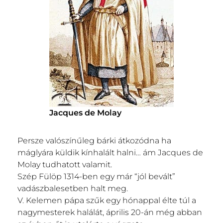
Jacques de Molay
Persze valószínűleg bárki átkozódna ha
máglyára küldik kínhalált halni… ám Jacques de
Molay tudhatott valamit.
Szép Fülöp 1314-ben egy már “jól bevált”
vadászbalesetben halt meg.
V. Kelemen pápa szűk egy hónappal élte túl a
nagymesterek halálát, április 20-án még abban