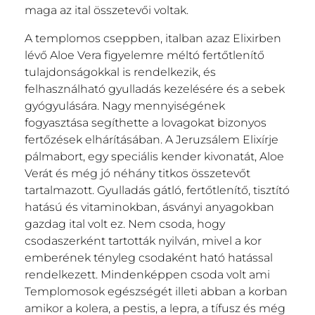
maga az ital összetevői voltak.
A templomos cseppben, italban azaz Elixirben
lévő Aloe Vera figyelemre méltó fertőtlenítő
tulajdonságokkal is rendelkezik, és
felhasználható gyulladás kezelésére és a sebek
gyógyulására. Nagy mennyiségének
fogyasztása segíthette a lovagokat bizonyos
fertőzések elhárításában. A Jeruzsálem Elixírje
pálmabort, egy speciális kender kivonatát, Aloe
Verát és még jó néhány titkos összetevőt
tartalmazott. Gyulladás gátló, fertőtlenítő, tisztító
hatású és vitaminokban, ásványi anyagokban
gazdag ital volt ez. Nem csoda, hogy
csodaszerként tartották nyilván, mivel a kor
emberének tényleg csodaként ható hatással
rendelkezett. Mindenképpen csoda volt ami
Templomosok egészségét illeti abban a korban
amikor a kolera, a pestis, a lepra, a tífusz és még