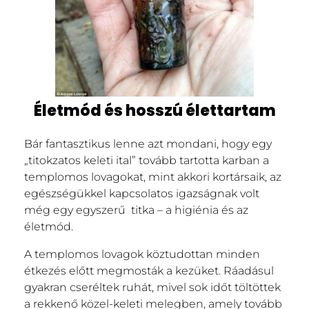
Életmód és hosszú élettartam
Bár fantasztikus lenne azt mondani, hogy egy
„titokzatos keleti ital” tovább tartotta karban a
templomos lovagokat, mint akkori kortársaik, az
egészségükkel kapcsolatos igazságnak volt
még egy egyszerű titka – a higiénia és az
életmód.
A templomos lovagok köztudottan minden
étkezés előtt megmosták a kezüket. Ráadásul
gyakran cseréltek ruhát, mivel sok időt töltöttek
a rekkenő közel-keleti melegben, amely tovább