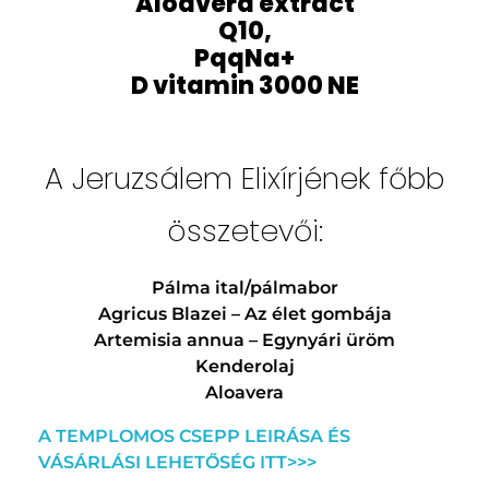
Aloavera extract
Q10,
PqqNa+
D vitamin 3000 NE
A Jeruzsálem Elixírjének főbb
összetevői:
Pálma ital/pálmabor
Agricus Blazei – Az élet gombája
Artemisia annua – Egynyári üröm
Kenderolaj
Aloavera
A TEMPLOMOS CSEPP LEIRÁSA ÉS
VÁSÁRLÁSI LEHETŐSÉG ITT>>>