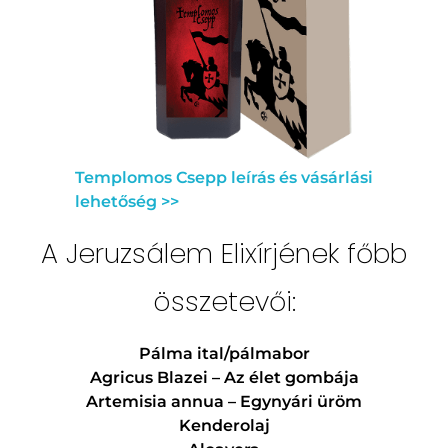
Templomos Csepp leírás és vásárlási
lehetőség >>
A Jeruzsálem Elixírjének főbb
összetevői:
Pálma ital/pálmabor
Agricus Blazei – Az élet gombája
Artemisia annua – Egynyári üröm
Kenderolaj