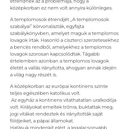
étrendnek az a problémája, hogy a
középkorban ez nem volt annyira különleges.
A templomosok étrendjét „A templomosok
szabályai” körvonalazták, egyfajta
szabálykönyvben, amelyet maguk a templomos
lovagok írtak. Hasonló a ciszterci szerzetesekhez
a bencés rendből, amelyekhez a templomos
lovagok szorosan kapcsolódtak. Tágabb
értelemben azonban a templomos lovagok
életét a vallás irányította, ahogyan annak idején
a világ nagy részét is.
A középkorban az európai kontinens szinte
teljes egészében katolikus volt.
Az egyház a kontinens vitathatatlan uralkodója
volt. Királyokat emeltek trónra, buktattak meg,
jogi vitákat rendeztek és irányították saját
földjeiket, a pápai államokat.
Hatásuk mindenkit elért, a legalacsonyabb