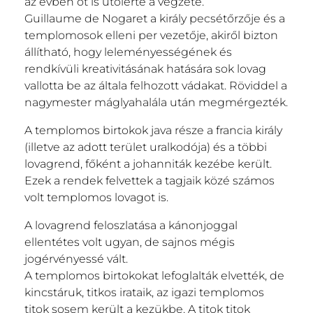
az évben őt is utolérte a végzete.
Guillaume de Nogaret a király pecsétőrzője és a
templomosok elleni per vezetője, akiről bizton
állítható, hogy leleményességének és
rendkívüli kreativitásának hatására sok lovag
vallotta be az általa felhozott vádakat. Röviddel a
nagymester máglyahalála után megmérgezték.
A templomos birtokok java része a francia király
(illetve az adott terület uralkodója) és a többi
lovagrend, főként a johanniták kezébe került.
Ezek a rendek felvettek a tagjaik közé számos
volt templomos lovagot is.
A lovagrend feloszlatása a kánonjoggal
ellentétes volt ugyan, de sajnos mégis
jogérvényessé vált.
A templomos birtokokat lefoglalták elvették, de
kincstáruk, titkos irataik, az igazi templomos
titok sosem került a kezükbe. A titok titok