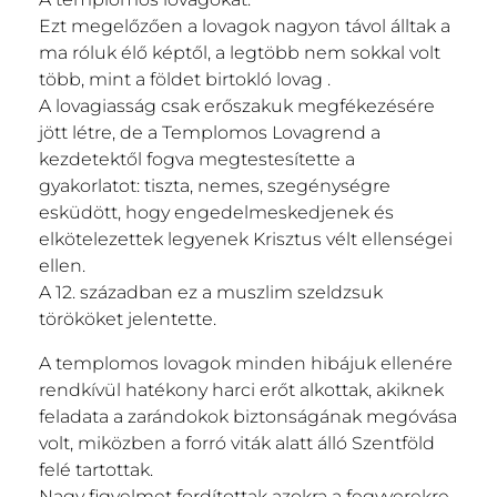
Ezt megelőzően a lovagok nagyon távol álltak a
ma róluk élő képtől, a legtöbb nem sokkal volt
több, mint a földet birtokló lovag .
A lovagiasság csak erőszakuk megfékezésére
jött létre, de a Templomos Lovagrend a
kezdetektől fogva megtestesítette a
gyakorlatot: tiszta, nemes, szegénységre
esküdött, hogy engedelmeskedjenek és
elkötelezettek legyenek Krisztus vélt ellenségei
ellen.
A 12. században ez a muszlim szeldzsuk
törököket jelentette.
A templomos lovagok minden hibájuk ellenére
rendkívül hatékony harci erőt alkottak, akiknek
feladata a zarándokok biztonságának megóvása
volt, miközben a forró viták alatt álló Szentföld
felé tartottak.
Nagy figyelmet fordítottak azokra a fegyverekre,