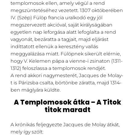
templomosok ellen, amely végül a rend
megszüntetéséhez vezetett. 1307 októberében
IV. (Szép) Fülöp francia uralkodó egy jól
megszervezett akcióval, saját királyságában
egyetlen nap leforgása alatt lefoglalta a rend
vagyonát, bezáratta a tagjait, majd eljárást
indíttatott ellenük a keresztény vallás
meggyalázása miatt. Fülöpnek sikerült elérnie,
hogy V. Kelemen pápa a vienne-i zsinaton (1311-
1312) feloszlassa a templomosok rendjét.
A rend akkori nagymesterét, Jacques de Molay-
t is Párizsba csalta, börtönbe záratta, majd 1314-
ben máglyára küldte.
A Templomosok átka – A Titok
titok maradt
A krónikás feljegyezte Jacques de Molay átkát,
mely így szólt: