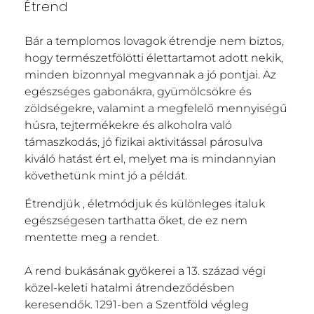
Étrend
Bár a templomos lovagok étrendje nem biztos,
hogy természetfölötti élettartamot adott nekik,
minden bizonnyal megvannak a jó pontjai. Az
egészséges gabonákra, gyümölcsökre és
zöldségekre, valamint a megfelelő mennyiségű
húsra, tejtermékekre és alkoholra való
támaszkodás, jó fizikai aktivitással párosulva
kiváló hatást ért el, melyet ma is mindannyian
követhetünk mint jó a példát.
Étrendjük , életmódjuk és különleges italuk
egészségesen tarthatta őket, de ez nem
mentette meg a rendet.
A rend bukásának gyökerei a 13. század végi
közel-keleti hatalmi átrendeződésben
keresendők. 1291-ben a Szentföld végleg