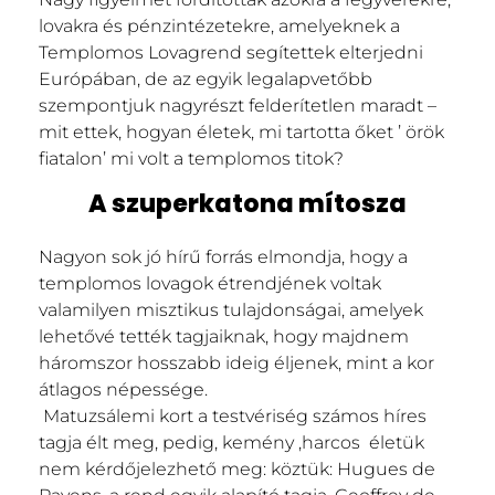
lovakra és pénzintézetekre, amelyeknek a
Templomos Lovagrend segítettek elterjedni
Európában, de az egyik legalapvetőbb
szempontjuk nagyrészt felderítetlen maradt –
mit ettek, hogyan életek, mi tartotta őket ’ örök
fiatalon’ mi volt a templomos titok?
A szuperkatona mítosza
Nagyon sok jó hírű forrás elmondja, hogy a
templomos lovagok étrendjének voltak
valamilyen misztikus tulajdonságai, amelyek
lehetővé tették tagjaiknak, hogy majdnem
háromszor hosszabb ideig éljenek, mint a kor
átlagos népessége.
Matuzsálemi kort a testvériség számos híres
tagja élt meg, pedig, kemény ,harcos életük
nem kérdőjelezhető meg: köztük: Hugues de