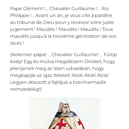
Pape Clément !… Chevalier Guillaume !… Roi
Philippe !… Avant un an, je vous cite à paraître
au tribunal de Dieu pour y recevoir votre juste
jugement ! Maudits ! Maudits ! Maudits ! Tous
maudits jusqu’à la treizième génération de vos
races !
(Kelemen pápa! … Chevalier Guillaume! … Fülöp
király! Egy év múlva megidézem Önöket, hogy
jelenjenek meg az Isten udvarában, hogy
megkapják az igaz ítéletet! Átok! Átok! Átok!
Legyen átkozott a fajtájuk a tizenharmadik
nemzedékig!)