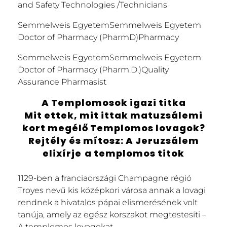
and Safety Technologies /Technicians
Semmelweis EgyetemSemmelweis Egyetem
Doctor of Pharmacy (PharmD)Pharmacy
Semmelweis EgyetemSemmelweis Egyetem
Doctor of Pharmacy (Pharm.D.)Quality
Assurance Pharmasist
A Templomosok igazi titka
Mit ettek, mit ittak matuzsálemi
kort megélő Templomos lovagok?
Rejtély és mítosz: A Jeruzsálem
elixírje
a templomos titok
1129-ben a franciaországi Champagne régió
Troyes nevű kis középkori városa annak a lovagi
rendnek a hivatalos pápai elismerésének volt
tanúja, amely az egész korszakot megtestesíti –
A templomos lovagokat.