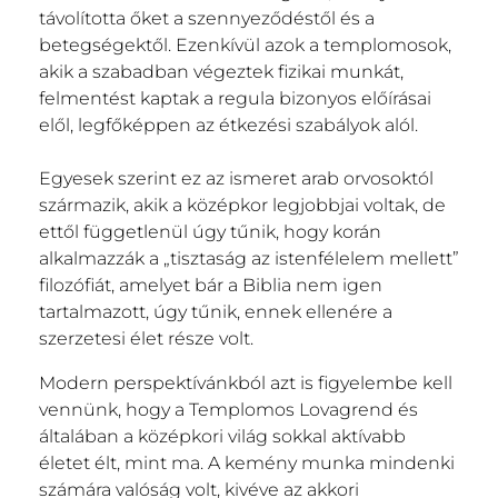
távolította őket a szennyeződéstől és a
betegségektől. Ezenkívül azok a templomosok,
akik a szabadban végeztek fizikai munkát,
felmentést kaptak a regula bizonyos előírásai
elől, legfőképpen az étkezési szabályok alól.
Egyesek szerint ez az ismeret arab orvosoktól
származik, akik a középkor legjobbjai voltak, de
ettől függetlenül úgy tűnik, hogy korán
alkalmazzák a „tisztaság az istenfélelem mellett”
filozófiát, amelyet bár a Biblia nem igen
tartalmazott, úgy tűnik, ennek ellenére a
szerzetesi élet része volt.
Modern perspektívánkból azt is figyelembe kell
vennünk, hogy a Templomos Lovagrend és
általában a középkori világ sokkal aktívabb
életet élt, mint ma. A kemény munka mindenki
számára valóság volt, kivéve az akkori