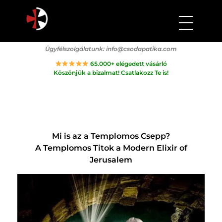
Csodapatika
Természet gyógyereje.
Ügyfélszolgálatunk:
info@csodapatika.com
65.000+ elégedett vásárló
Köszönjük a bizalmat! Csatlakozz Te is!
Mi is az a Templomos Csepp?
A Templomos Titok a Modern Elixir of
Jerusalem