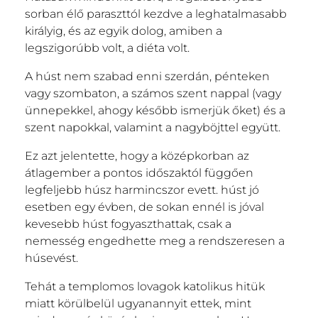
sorban élő paraszttól kezdve a leghatalmasabb
királyig, és az egyik dolog, amiben a
legszigorúbb volt, a diéta volt.
A húst nem szabad enni szerdán, pénteken
vagy szombaton, a számos szent nappal (vagy
ünnepekkel, ahogy később ismerjük őket) és a
szent napokkal, valamint a nagyböjttel együtt.
Ez azt jelentette, hogy a középkorban az
átlagember a pontos időszaktól függően
legfeljebb húsz harmincszor evett. húst jó
esetben egy évben, de sokan ennél is jóval
kevesebb húst fogyaszthattak, csak a
nemesség engedhette meg a rendszeresen a
húsevést.
Tehát a templomos lovagok katolikus hitük
miatt körülbelül ugyanannyit ettek, mint