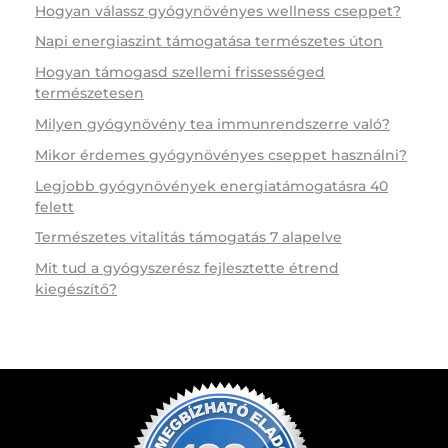
Hogyan válassz gyógynövényes wellness cseppet?
Napi energiaszint támogatása természetes úton
Hogyan támogasd szellemi frissességed
természetesen
Milyen gyógynövény tea immunrendszerre való?
Mikor érdemes gyógynövényes cseppet használni?
Legjobb gyógynövények energiatámogatásra 40
felett
Természetes vitalitás támogatás 7 alapelve
Mit tud a gyógyszerész fejlesztette étrend
kiegészítő?