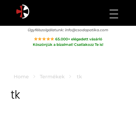
Csodapatika
Természet gyógyereje.
Ügyfélszolgálatunk:
info@csodapatika.com
65.000+ elégedett vásárló
Köszönjük a bizalmat! Csatlakozz Te is!
Home
Termékek
tk
tk