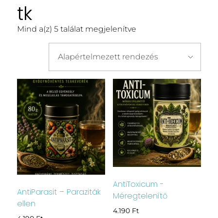
tk
Mind a(z) 5 találat megjelenítve
AntiToxicum -
AntiParasit – Paraziták
Méregtelenítő
ellen
4.190
Ft