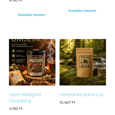
4.190
Ft
Kosárba teszem
Kosárba teszem
Szent Hildegard
Templárska Bylina Caj
Szívgalang
10.467
Ft
4.190
Ft