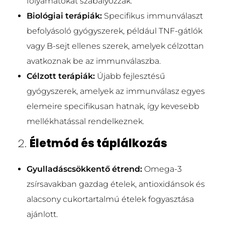
folyamatokat szabályozzák.
Biológiai terápiák:
Specifikus immunválaszt
befolyásoló gyógyszerek, például TNF-gátlók
vagy B-sejt ellenes szerek, amelyek célzottan
avatkoznak be az immunválaszba.
Célzott terápiák:
Újabb fejlesztésű
gyógyszerek, amelyek az immunválasz egyes
elemeire specifikusan hatnak, így kevesebb
mellékhatással rendelkeznek.
2.
Életmód és táplálkozás
Gyulladáscsökkentő étrend:
Omega-3
zsírsavakban gazdag ételek, antioxidánsok és
alacsony cukortartalmú ételek fogyasztása
ajánlott.