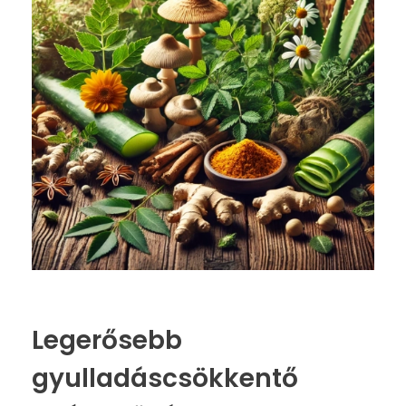
Legerősebb
gyulladáscsökkentő