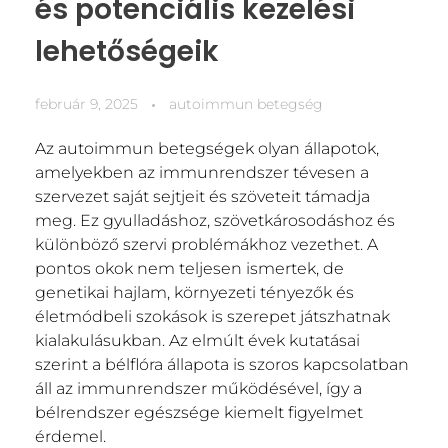
és potenciális kezelési
lehetőségeik
február 9, 2025
autoimmun betegség
Az autoimmun betegségek olyan állapotok,
amelyekben az immunrendszer tévesen a
szervezet saját sejtjeit és szöveteit támadja
meg. Ez gyulladáshoz, szövetkárosodáshoz és
különböző szervi problémákhoz vezethet. A
pontos okok nem teljesen ismertek, de
genetikai hajlam, környezeti tényezők és
életmódbeli szokások is szerepet játszhatnak
kialakulásukban. Az elmúlt évek kutatásai
szerint a bélflóra állapota is szoros kapcsolatban
áll az immunrendszer működésével, így a
bélrendszer egészsége kiemelt figyelmet
érdemel.