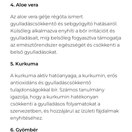
4. Aloe vera
Az aloe vera gélje régóta ismert
gyulladáscsökkentő és sebgyógyító hatásairól.
Külsőleg alkalmazva enyhíti a bőr irritációit és
gyulladásait, míg belsőleg fogyasztva támogatja
az emésztőrendszer egészségét és csökkenti a
belső gyulladásokat.
5. Kurkuma
A kurkuma aktív hatóanyaga, a kurkumin, erős
antioxidáns és gyulladáscsökkentő
tulajdonságokkal bír. Számos tanulmány
igazolja, hogy a kurkumin hatékonyan
csökkenti a gyulladásos folyamatokat a
szervezetben, és hozzájárul az ízületi fájdalmak
enyhítéséhez.
6. Gyömbér