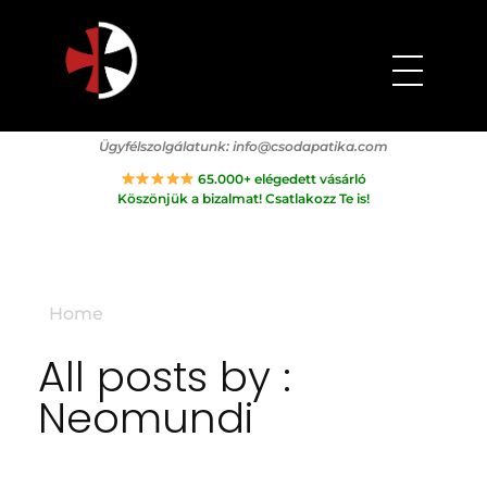
Csodapatika
Természet gyógyereje.
Ügyfélszolgálatunk:
info@csodapatika.com
65.000+ elégedett vásárló
Köszönjük a bizalmat! Csatlakozz Te is!
Home
All posts by :
Neomundi