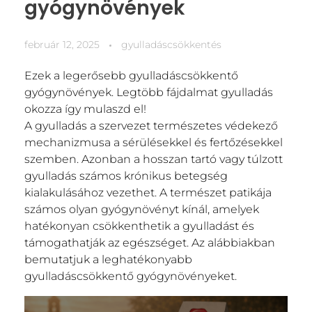
gyógynövények
február 12, 2025
gyulladáscsökkentés
Ezek a legerősebb gyulladáscsökkentő
gyógynövények. Legtöbb fájdalmat gyulladás
okozza így mulaszd el!
A gyulladás a szervezet természetes védekező
mechanizmusa a sérülésekkel és fertőzésekkel
szemben. Azonban a hosszan tartó vagy túlzott
gyulladás számos krónikus betegség
kialakulásához vezethet. A természet patikája
számos olyan gyógynövényt kínál, amelyek
hatékonyan csökkenthetik a gyulladást és
támogathatják az egészséget. Az alábbiakban
bemutatjuk a leghatékonyabb
gyulladáscsökkentő gyógynövényeket.