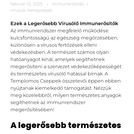
február 12, 2025
immunerősítés
vírusok, betegségek
Ezek a Legerősebb Vírusölő Immunerősítők
Az immunrendszer megfelelő működése
kulcsfontosságú az egészség megőrzésében,
különösen a vírusos fertőzések elleni
védekezésben. A természet számos olyan
hatóanyagot kínál, amelyek segíthetnek
megerősíteni a szervezet védekezőképességét
és természetes vírusölő hatással bírnak. A
Templomos Cseppek összetevői éppen ebben
nyújtanak kiemelkedő támogatást. Nézzük
meg közelebbről, milyen természetes anyagok
segíthetnek az immunrendszer
megerősítésében!
A legerősebb természetes