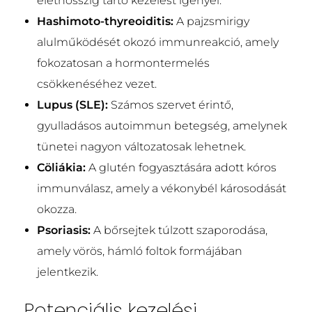
élethosszig tartó kezelést igényel.
Hashimoto-thyreoiditis:
A pajzsmirigy
alulműködését okozó immunreakció, amely
fokozatosan a hormontermelés
csökkenéséhez vezet.
Lupus (SLE):
Számos szervet érintő,
gyulladásos autoimmun betegség, amelynek
tünetei nagyon változatosak lehetnek.
Cöliákia:
A glutén fogyasztására adott kóros
immunválasz, amely a vékonybél károsodását
okozza.
Psoriasis:
A bőrsejtek túlzott szaporodása,
amely vörös, hámló foltok formájában
jelentkezik.
Potenciális kezelési