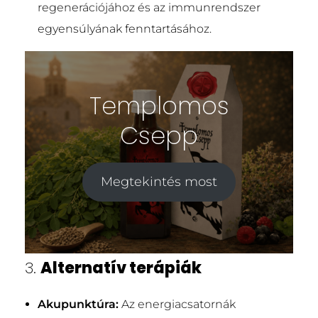
regenerációjához és az immunrendszer
egyensúlyának fenntartásához.
Templomos
Csepp
Megtekintés most
3.
Alternatív terápiák
Akupunktúra:
Az energiacsatornák