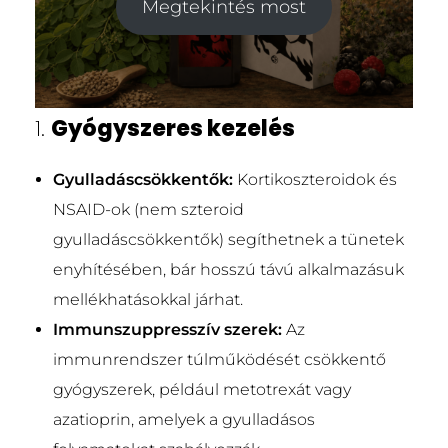
Megtekintés most
1.
Gyógyszeres kezelés
Gyulladáscsökkentők:
Kortikoszteroidok és
NSAID-ok (nem szteroid
gyulladáscsökkentők) segíthetnek a tünetek
enyhítésében, bár hosszú távú alkalmazásuk
mellékhatásokkal járhat.
Immunszuppresszív szerek:
Az
immunrendszer túlműködését csökkentő
gyógyszerek, például metotrexát vagy
azatioprin, amelyek a gyulladásos