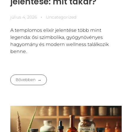
jelentése: mit takar?
július 4, 2026
Uncategorized
A templomos elixír jelentése több mint
legenda: ősi szimbolika, gyógynövényes
hagyomány és modern wellness találkozik
benne.
Bővebben