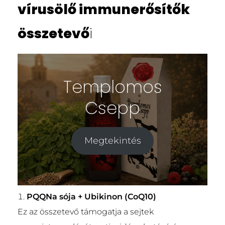
vírusölő immunerősítők
összetevő
i
Templomos
Csepp
Megtekintés
PQQNa sója + Ubikinon (CoQ10)
Ez az összetevő támogatja a sejtek