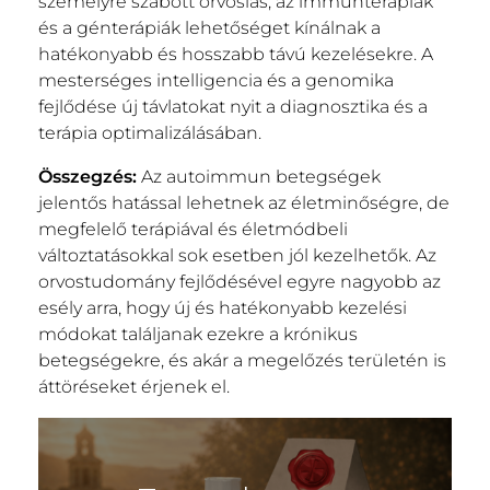
személyre szabott orvoslás, az immunterápiák
és a génterápiák lehetőséget kínálnak a
hatékonyabb és hosszabb távú kezelésekre. A
mesterséges intelligencia és a genomika
fejlődése új távlatokat nyit a diagnosztika és a
terápia optimalizálásában.
Összegzés:
Az autoimmun betegségek
jelentős hatással lehetnek az életminőségre, de
megfelelő terápiával és életmódbeli
változtatásokkal sok esetben jól kezelhetők. Az
orvostudomány fejlődésével egyre nagyobb az
esély arra, hogy új és hatékonyabb kezelési
módokat találjanak ezekre a krónikus
betegségekre, és akár a megelőzés területén is
áttöréseket érjenek el.