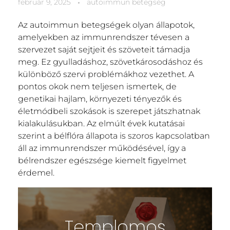
február 9, 2025
autoimmun betegség
Az autoimmun betegségek olyan állapotok,
amelyekben az immunrendszer tévesen a
szervezet saját sejtjeit és szöveteit támadja
meg. Ez gyulladáshoz, szövetkárosodáshoz és
különböző szervi problémákhoz vezethet. A
pontos okok nem teljesen ismertek, de
genetikai hajlam, környezeti tényezők és
életmódbeli szokások is szerepet játszhatnak
kialakulásukban. Az elmúlt évek kutatásai
szerint a bélflóra állapota is szoros kapcsolatban
áll az immunrendszer működésével, így a
bélrendszer egészsége kiemelt figyelmet
érdemel.
Templomos