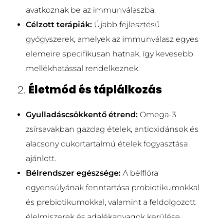
avatkoznak be az immunválaszba.
Célzott terápiák:
Újabb fejlesztésű
gyógyszerek, amelyek az immunválasz egyes
elemeire specifikusan hatnak, így kevesebb
mellékhatással rendelkeznek.
2.
Életmód és táplálkozás
Gyulladáscsökkentő étrend:
Omega-3
zsírsavakban gazdag ételek, antioxidánsok és
alacsony cukortartalmú ételek fogyasztása
ajánlott.
Bélrendszer egészsége:
A bélflóra
egyensúlyának fenntartása probiotikumokkal
és prebiotikumokkal, valamint a feldolgozott
élelmiszerek és adalékanyagok kerülése.