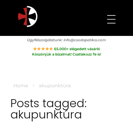
Csodapatika
Természet gyógyereje.
Ügyfélszolgálatunk:
info@csodapatika.com
65.000+ elégedett vásárló
Köszönjük a bizalmat! Csatlakozz Te is!
Home
akupunktúra
Posts tagged:
akupunktúra