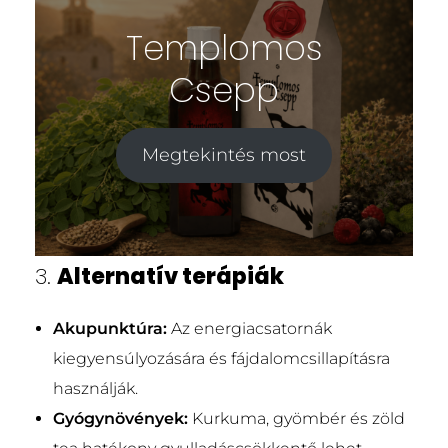
Templomos
Csepp
Megtekintés most
3.
Alternatív terápiák
Akupunktúra:
Az energiacsatornák
kiegyensúlyozására és fájdalomcsillapításra
használják.
Gyógynövények:
Kurkuma, gyömbér és zöld