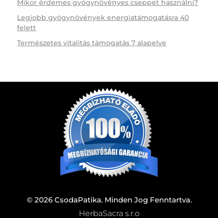
Mikor érdemes gyógynövényes cseppet használni?
Legjobb gyógynövények energiatámogatásra 40
felett
Természetes vitalitás támogatás 7 alapelve
© 2026 CsodaPatika. Minden Jog Fenntartva.
HerbaSacra s.r.o