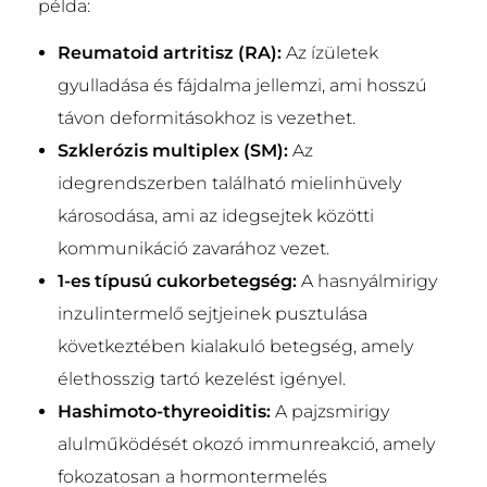
példa:
Reumatoid artritisz (RA):
Az ízületek
gyulladása és fájdalma jellemzi, ami hosszú
távon deformitásokhoz is vezethet.
Szklerózis multiplex (SM):
Az
idegrendszerben található mielinhüvely
károsodása, ami az idegsejtek közötti
kommunikáció zavarához vezet.
1-es típusú cukorbetegség:
A hasnyálmirigy
inzulintermelő sejtjeinek pusztulása
következtében kialakuló betegség, amely
élethosszig tartó kezelést igényel.
Hashimoto-thyreoiditis:
A pajzsmirigy
alulműködését okozó immunreakció, amely
fokozatosan a hormontermelés