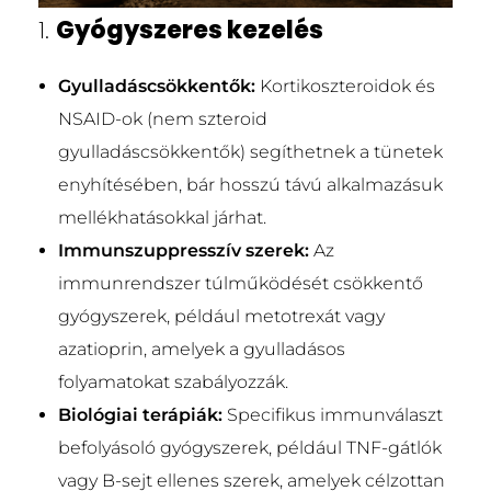
1.
Gyógyszeres kezelés
Gyulladáscsökkentők:
Kortikoszteroidok és
NSAID-ok (nem szteroid
gyulladáscsökkentők) segíthetnek a tünetek
enyhítésében, bár hosszú távú alkalmazásuk
mellékhatásokkal járhat.
Immunszuppresszív szerek:
Az
immunrendszer túlműködését csökkentő
gyógyszerek, például metotrexát vagy
azatioprin, amelyek a gyulladásos
folyamatokat szabályozzák.
Biológiai terápiák:
Specifikus immunválaszt
befolyásoló gyógyszerek, például TNF-gátlók
vagy B-sejt ellenes szerek, amelyek célzottan