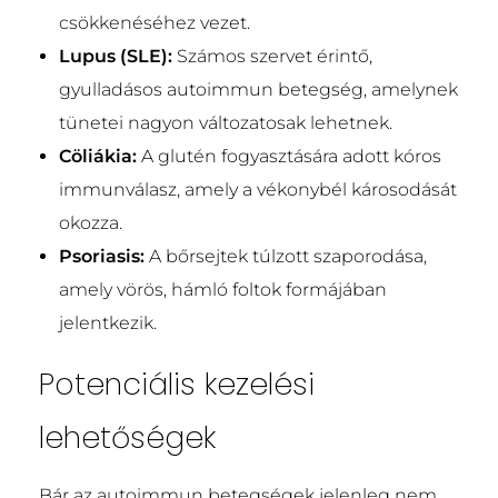
csökkenéséhez vezet.
Lupus (SLE):
Számos szervet érintő,
gyulladásos autoimmun betegség, amelynek
tünetei nagyon változatosak lehetnek.
Cöliákia:
A glutén fogyasztására adott kóros
immunválasz, amely a vékonybél károsodását
okozza.
Psoriasis:
A bőrsejtek túlzott szaporodása,
amely vörös, hámló foltok formájában
jelentkezik.
Potenciális kezelési
lehetőségek
Bár az autoimmun betegségek jelenleg nem