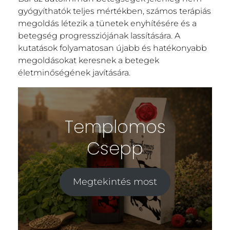
gyógyíthatók teljes mértékben, számos terápiás
megoldás létezik a tünetek enyhítésére és a
betegség progressziójának lassítására. A
kutatások folyamatosan újabb és hatékonyabb
megoldásokat keresnek a betegek
életminőségének javítására.
Templomos
Csepp
Megtekintés most