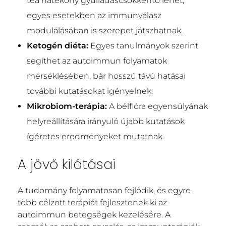
tea hatékony gyulladáscsökkentő lehet,
egyes esetekben az immunválasz
modulálásában is szerepet játszhatnak.
Ketogén diéta:
Egyes tanulmányok szerint
segíthet az autoimmun folyamatok
mérséklésében, bár hosszú távú hatásai
további kutatásokat igényelnek.
Mikrobiom-terápia:
A bélflóra egyensúlyának
helyreállítására irányuló újabb kutatások
ígéretes eredményeket mutatnak.
A jövő kilátásai
A tudomány folyamatosan fejlődik, és egyre
több célzott terápiát fejlesztenek ki az
autoimmun betegségek kezelésére. A