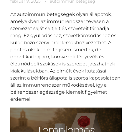
február 9, 2025
autoimmun betegség
Az autoimmun betegségek olyan állapotok,
amelyekben az immunrendszer tévesen a
szervezet saját sejtjeit és szöveteit támadja
meg. Ez gyulladáshoz, szövetkárosodáshoz és
különböző szervi problémákhoz vezethet. A
pontos okok nem teljesen ismertek, de
genetikai hajlam, környezeti tényezők és
életmódbeli szokások is szerepet játszhatnak
kialakulásukban. Az elmúlt évek kutatásai
szerint a bélflóra állapota is szoros kapcsolatban
áll az immunrendszer működésével, így a
bélrendszer egészsége kiemelt figyelmet
érdemel.
Templomos