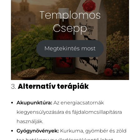
Templomos
Csepp
Megtekintés most
3.
Alternatív terápiák
Akupunktúra:
Az energiacsatornák
kiegyensúlyozására és fájdalomcsillapításra
használják.
Gyógynövények:
Kurkuma, gyömbér és zöld