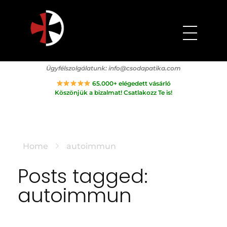
Csodapatika
Természet gyógyereje.
Ügyfélszolgálatunk:
info@csodapatika.com
65.000+ elégedett vásárló
Köszönjük a bizalmat! Csatlakozz Te is!
Home
autoimmun
Posts tagged:
autoimmun