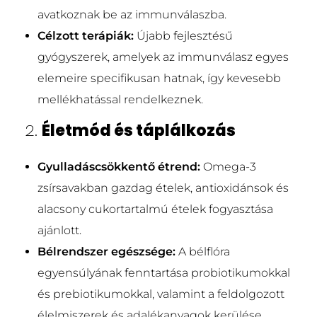
avatkoznak be az immunválaszba.
Célzott terápiák:
Újabb fejlesztésű
gyógyszerek, amelyek az immunválasz egyes
elemeire specifikusan hatnak, így kevesebb
mellékhatással rendelkeznek.
2.
Életmód és táplálkozás
Gyulladáscsökkentő étrend:
Omega-3
zsírsavakban gazdag ételek, antioxidánsok és
alacsony cukortartalmú ételek fogyasztása
ajánlott.
Bélrendszer egészsége:
A bélflóra
egyensúlyának fenntartása probiotikumokkal
és prebiotikumokkal, valamint a feldolgozott
élelmiszerek és adalékanyagok kerülése.