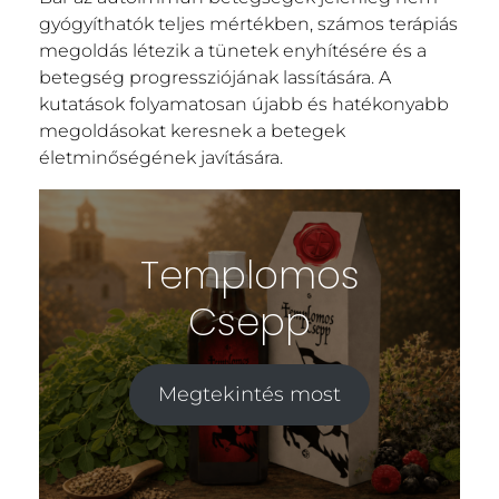
gyógyíthatók teljes mértékben, számos terápiás
megoldás létezik a tünetek enyhítésére és a
betegség progressziójának lassítására. A
kutatások folyamatosan újabb és hatékonyabb
megoldásokat keresnek a betegek
életminőségének javítására.
Templomos
Csepp
Megtekintés most