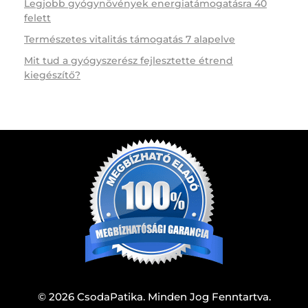
Legjobb gyógynövények energiatámogatásra 40
felett
Természetes vitalitás támogatás 7 alapelve
Mit tud a gyógyszerész fejlesztette étrend
kiegészítő?
© 2026 CsodaPatika. Minden Jog Fenntartva.