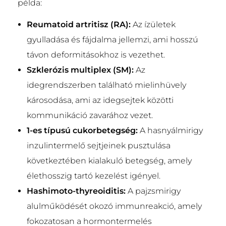
példa:
Reumatoid artritisz (RA):
Az ízületek
gyulladása és fájdalma jellemzi, ami hosszú
távon deformitásokhoz is vezethet.
Szklerózis multiplex (SM):
Az
idegrendszerben található mielinhüvely
károsodása, ami az idegsejtek közötti
kommunikáció zavarához vezet.
1-es típusú cukorbetegség:
A hasnyálmirigy
inzulintermelő sejtjeinek pusztulása
következtében kialakuló betegség, amely
élethosszig tartó kezelést igényel.
Hashimoto-thyreoiditis:
A pajzsmirigy
alulműködését okozó immunreakció, amely
fokozatosan a hormontermelés