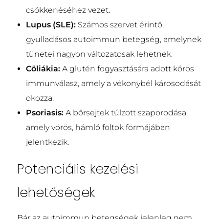
csökkenéséhez vezet.
Lupus (SLE):
Számos szervet érintő,
gyulladásos autoimmun betegség, amelynek
tünetei nagyon változatosak lehetnek.
Cöliákia:
A glutén fogyasztására adott kóros
immunválasz, amely a vékonybél károsodását
okozza.
Psoriasis:
A bőrsejtek túlzott szaporodása,
amely vörös, hámló foltok formájában
jelentkezik.
Potenciális kezelési
lehetőségek
Bár az autoimmun betegségek jelenleg nem