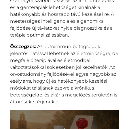
személyre szabott orvoslás, az immunterápiák
és a génterápiák lehetőséget kínálnak a
hatékonyabb és hosszabb távú kezelésekre. A
mesterséges intelligencia és a genomika
fejlődése új távlatokat nyit a diagnosztika és a
terápia optimalizálásában.
Összegzés:
Az autoimmun betegségek
jelentős hatással lehetnek az életminőségre, de
megfelelő terápiával és életmódbeli
változtatásokkal sok esetben jól kezelhetők. Az
orvostudomány fejlődésével egyre nagyobb az
esély arra, hogy új és hatékonyabb kezelési
módokat találjanak ezekre a krónikus
betegségekre, és akár a megelőzés területén is
áttöréseket érjenek el.