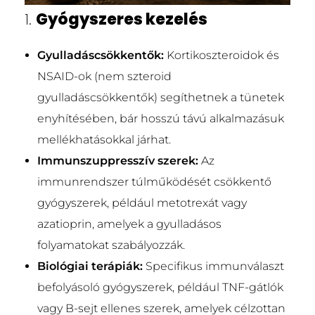
1.
Gyógyszeres kezelés
Gyulladáscsökkentők:
Kortikoszteroidok és
NSAID-ok (nem szteroid
gyulladáscsökkentők) segíthetnek a tünetek
enyhítésében, bár hosszú távú alkalmazásuk
mellékhatásokkal járhat.
Immunszuppresszív szerek:
Az
immunrendszer túlműködését csökkentő
gyógyszerek, például metotrexát vagy
azatioprin, amelyek a gyulladásos
folyamatokat szabályozzák.
Biológiai terápiák:
Specifikus immunválaszt
befolyásoló gyógyszerek, például TNF-gátlók
vagy B-sejt ellenes szerek, amelyek célzottan