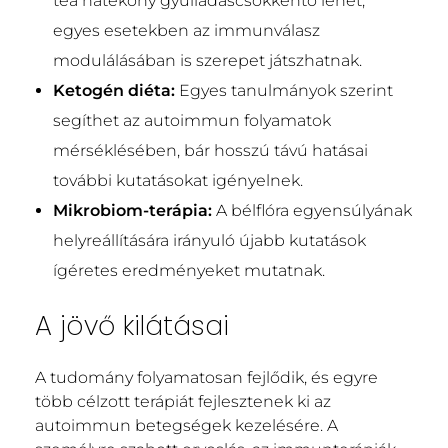
tea hatékony gyulladáscsökkentő lehet,
egyes esetekben az immunválasz
modulálásában is szerepet játszhatnak.
Ketogén diéta:
Egyes tanulmányok szerint
segíthet az autoimmun folyamatok
mérséklésében, bár hosszú távú hatásai
további kutatásokat igényelnek.
Mikrobiom-terápia:
A bélflóra egyensúlyának
helyreállítására irányuló újabb kutatások
ígéretes eredményeket mutatnak.
A jövő kilátásai
A tudomány folyamatosan fejlődik, és egyre
több célzott terápiát fejlesztenek ki az
autoimmun betegségek kezelésére. A