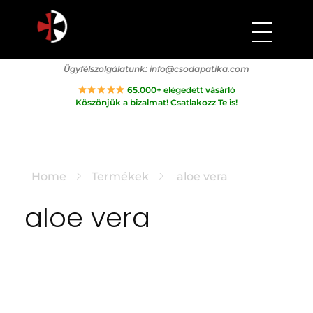
Csodapatika
Természet gyógyereje.
Ügyfélszolgálatunk:
info@csodapatika.com
65.000+ elégedett vásárló
Köszönjük a bizalmat! Csatlakozz Te is!
Home
Termékek
aloe vera
aloe vera