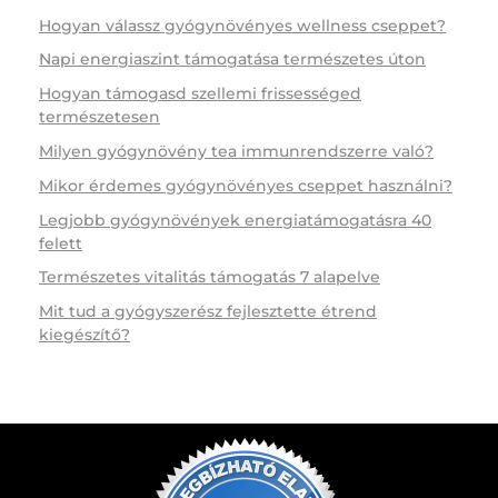
Hogyan válassz gyógynövényes wellness cseppet?
Napi energiaszint támogatása természetes úton
Hogyan támogasd szellemi frissességed
természetesen
Milyen gyógynövény tea immunrendszerre való?
Mikor érdemes gyógynövényes cseppet használni?
Legjobb gyógynövények energiatámogatásra 40
felett
Természetes vitalitás támogatás 7 alapelve
Mit tud a gyógyszerész fejlesztette étrend
kiegészítő?