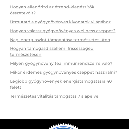
Hogyan ellenőrizd az étrend-kiegészítők
összetevőit?
Útmutató a gyógynövényes kivonatok világához
Hogyan válassz gyógynövényes wellness cseppet?
Napi energiaszint támogatása természetes úton
Hogyan támogasd szellemi frissességed
természetesen
Milyen gyógynövény tea immunrendszerre való?
Mikor érdemes gyógynövényes cseppet használni?
Legjobb gyógynövények energiatámogatásra 40
felett
Természetes vitalitás támogatás 7 alapelve