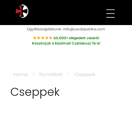
Csodapatika
Természet gyógyereje.
Ügyfélszolgálatunk:
info@csodapatika.com
65.000+ elégedett vásárló
Köszönjük a bizalmat! Csatlakozz Te is!
Home
Termékek
Cseppek
Cseppek