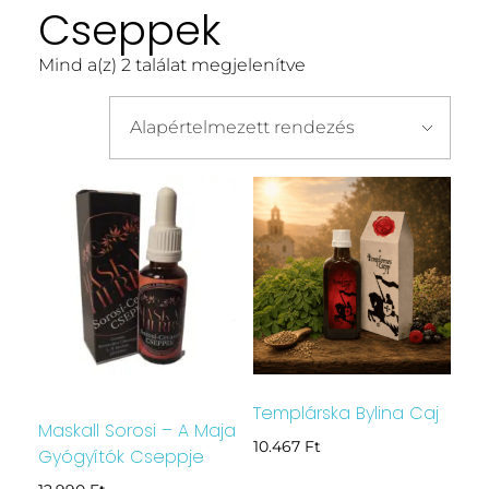
Cseppek
Mind a(z) 2 találat megjelenítve
Templárska Bylina Caj
Maskall Sorosi – A Maja
10.467
Ft
Gyógyítók Cseppje