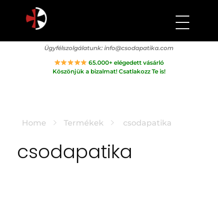
Csodapatika
Természet gyógyereje.
Ügyfélszolgálatunk:
info@csodapatika.com
65.000+ elégedett vásárló
Köszönjük a bizalmat! Csatlakozz Te is!
Home
Termékek
csodapatika
csodapatika