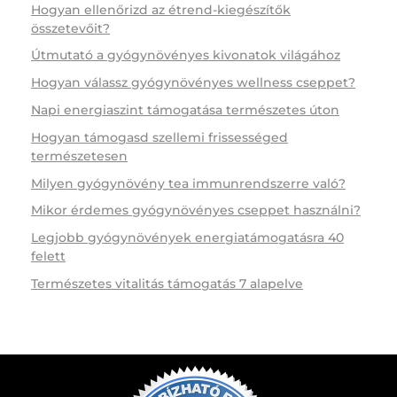
Hogyan ellenőrizd az étrend-kiegészítők
összetevőit?
Útmutató a gyógynövényes kivonatok világához
Hogyan válassz gyógynövényes wellness cseppet?
Napi energiaszint támogatása természetes úton
Hogyan támogasd szellemi frissességed
természetesen
Milyen gyógynövény tea immunrendszerre való?
Mikor érdemes gyógynövényes cseppet használni?
Legjobb gyógynövények energiatámogatásra 40
felett
Természetes vitalitás támogatás 7 alapelve