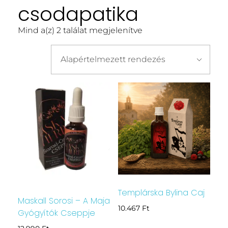
csodapatika
Mind a(z) 2 találat megjelenítve
Templárska Bylina Caj
Maskall Sorosi – A Maja
10.467
Ft
Gyógyítók Cseppje