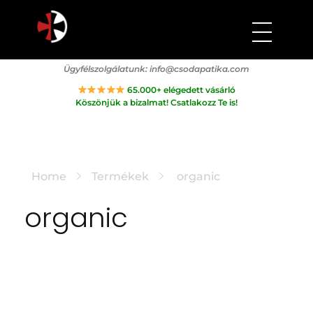
Csodapatika
Természet gyógyereje.
Ügyfélszolgálatunk:
info@csodapatika.com
65.000+ elégedett vásárló
Köszönjük a bizalmat! Csatlakozz Te is!
Home
Termékek
organic
organic