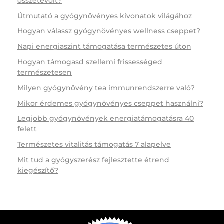
összetevőit?
Útmutató a gyógynövényes kivonatok világához
Hogyan válassz gyógynövényes wellness cseppet?
Napi energiaszint támogatása természetes úton
Hogyan támogasd szellemi frissességed
természetesen
Milyen gyógynövény tea immunrendszerre való?
Mikor érdemes gyógynövényes cseppet használni?
Legjobb gyógynövények energiatámogatásra 40
felett
Természetes vitalitás támogatás 7 alapelve
Mit tud a gyógyszerész fejlesztette étrend
kiegészítő?