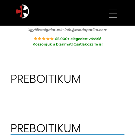
Csodapatika
Természet gyógyereje.
Ügyfélszolgálatunk:
info@csodapatika.com
65.000+ elégedett vásárló
Köszönjük a bizalmat! Csatlakozz Te is!
PREBOITIKUM
PREBOITIKUM