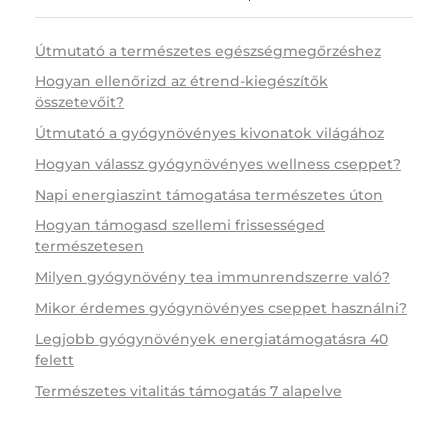
Útmutató a természetes egészségmegőrzéshez
Hogyan ellenőrizd az étrend-kiegészítők
összetevőit?
Útmutató a gyógynövényes kivonatok világához
Hogyan válassz gyógynövényes wellness cseppet?
Napi energiaszint támogatása természetes úton
Hogyan támogasd szellemi frissességed
természetesen
Milyen gyógynövény tea immunrendszerre való?
Mikor érdemes gyógynövényes cseppet használni?
Legjobb gyógynövények energiatámogatásra 40
felett
Természetes vitalitás támogatás 7 alapelve