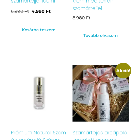
szamártejjel 100ml
krém mediterrán
szamártejjel
6.990
Ft
4.990
Ft
8.980
Ft
Kosárba teszem
Tovább olvasom
Akció!
Prémium Natural Szem
Szamártejes arcápoló