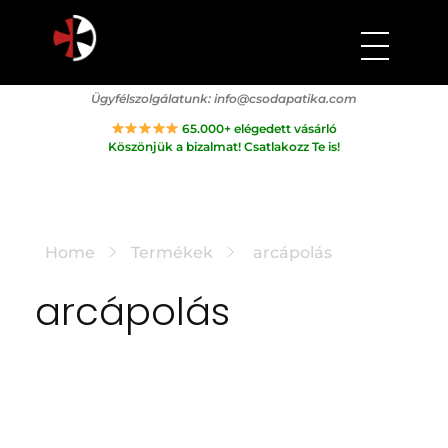
Csodapatika
Természet gyógyereje.
Ügyfélszolgálatunk:
info@csodapatika.com
65.000+ elégedett vásárló
Köszönjük a bizalmat! Csatlakozz Te is!
Home
Termékek
arcápolás
arcápolás