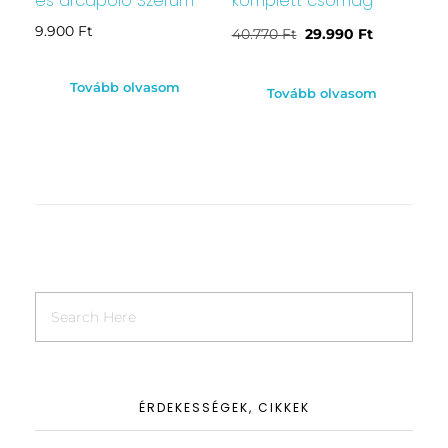
és arcápoló Szérum
komplett csomag
9.900
Ft
40.770
Ft
29.990
Ft
Tovább olvasom
Tovább olvasom
ÉRDEKESSÉGEK, CIKKEK