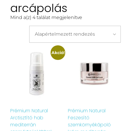
arcápolás
Mind a(z) 4 találat megjelenítve
Akció!
Prémium Natural
Prémium Natural
Arctisztító hab
Feszesítő
mediterrán
szemkörnyékápoló