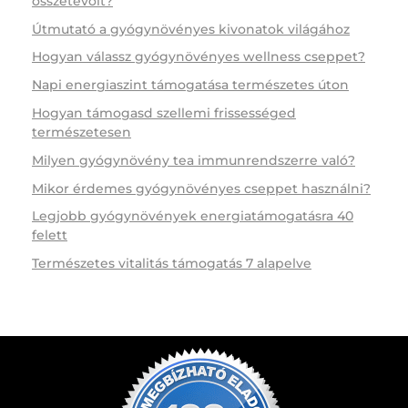
összetevőit?
Útmutató a gyógynövényes kivonatok világához
Hogyan válassz gyógynövényes wellness cseppet?
Napi energiaszint támogatása természetes úton
Hogyan támogasd szellemi frissességed
természetesen
Milyen gyógynövény tea immunrendszerre való?
Mikor érdemes gyógynövényes cseppet használni?
Legjobb gyógynövények energiatámogatásra 40
felett
Természetes vitalitás támogatás 7 alapelve