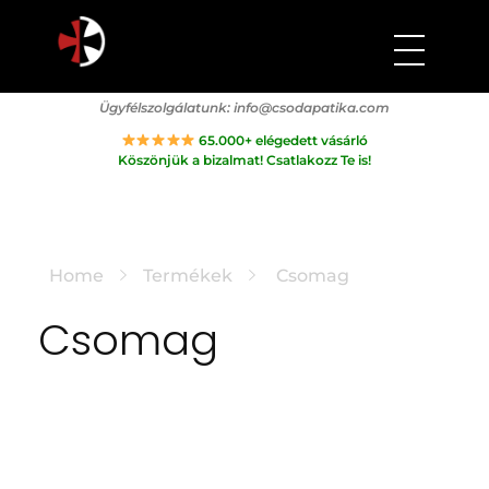
Csodapatika
Természet gyógyereje.
Ügyfélszolgálatunk:
info@csodapatika.com
65.000+ elégedett vásárló
Köszönjük a bizalmat! Csatlakozz Te is!
Home
Termékek
Csomag
Csomag