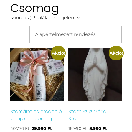
Csomag
Mind a(z) 3 találat megjelenítve
Akció!
Akció!
Szamártejes arcápoló
Szent Szűz Mária
komplett csomag
Szobor
40.770
Ft
29.990
Ft
16.990
Ft
8.990
Ft