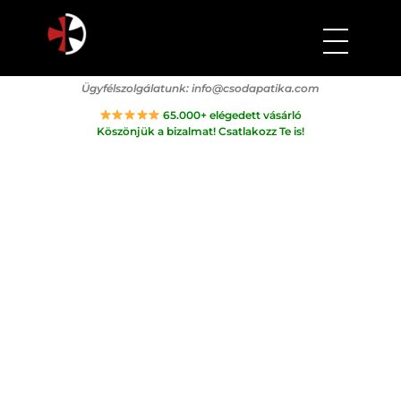
Csodapatika
Természet gyógyereje.
Ügyfélszolgálatunk:
info@csodapatika.com
65.000+ elégedett vásárló
Köszönjük a bizalmat! Csatlakozz Te is!