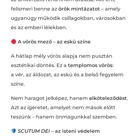
felismeri benne az
örök mintázatot
– amely
ugyanúgy működik csillagokban, városokban
és az emberi lélekben.
A vörös mező – az eskü színe
A hátlap mély vörös alapja nem pusztán
esztétikai döntés. Ez a
templomos vörös
:
a vér, az áldozat, az eskü és a belső fegyelem
színe.
Nem haragot jelképez, hanem
elköteleződést
.
Azt az ígéretet, amelyet nem mások előtt
teszünk – hanem önmagunkkal szemben.
SCUTUM DEI
– az isteni védelem