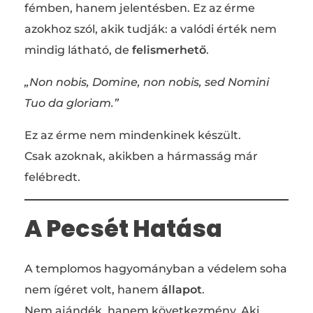
fémben, hanem jelentésben. Ez az érme
azokhoz szól, akik tudják: a valódi érték nem
mindig látható, de
felismerhető
.
„Non nobis, Domine, non nobis, sed Nomini
Tuo da gloriam.”
Ez az érme nem mindenkinek készült.
Csak azoknak, akikben a hármasság már
felébredt.
A Pecsét Hatása
A templomos hagyományban a védelem soha
nem ígéret volt, hanem
állapot
.
Nem ajándék, hanem következmény. Aki