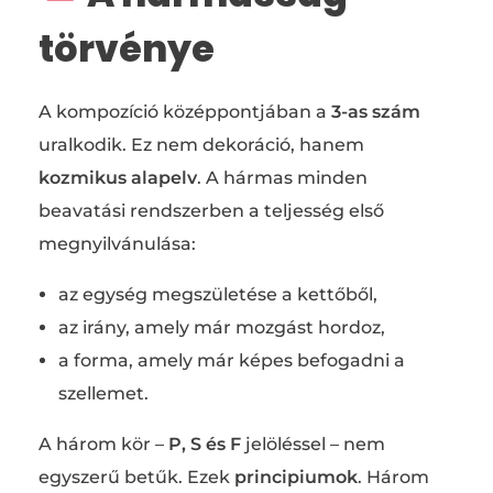
törvénye
A kompozíció középpontjában a
3-as szám
uralkodik. Ez nem dekoráció, hanem
kozmikus alapelv
. A hármas minden
beavatási rendszerben a teljesség első
megnyilvánulása:
az egység megszületése a kettőből,
az irány, amely már mozgást hordoz,
a forma, amely már képes befogadni a
szellemet.
A három kör –
P, S és F
jelöléssel – nem
egyszerű betűk. Ezek
principiumok
. Három