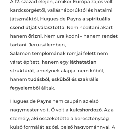
A 12. század elején, amikor Európa zajos volt
kardcsörgéstől, vallásháborúktól és hatalmi
játszmáktól, Hugues de Payns
a spirituális
csend útját választotta
. Nem hódítani akart –
hanem
őrizni
. Nem uralkodni – hanem
rendet
tartani
. Jeruzsálemben,
Salamon templomának romjai felett nem
várat épített, hanem egy
láthatatlan
struktúrát
, amelynek alapjai nem kőből,
hanem
tudásból, esküből és szakrális
fegyelemből
álltak.
Hugues de Payns nem csupán az első
nagymester volt. Ő volt a
kulcshordozó
. Az a
személy, aki összekötötte a kereszténység
külső formáját az ősi, belső hagyománnyal. A