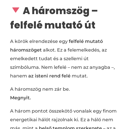
A háromszög –
felfelé mutató út
A körök elrendezése egy
felfelé mutató
háromszöget
alkot. Ez a felemelkedés, az
emelkedett tudat és a szellemi út
szimbóluma. Nem lefelé – nem az anyagba –,
hanem
az isteni rend felé
mutat.
A háromszög nem zár be.
Megnyit.
A három pontot összekötő vonalak egy finom
energetikai hálót rajzolnak ki. Ez a háló nem
más, mint a
belső templom szerkezete
– az a