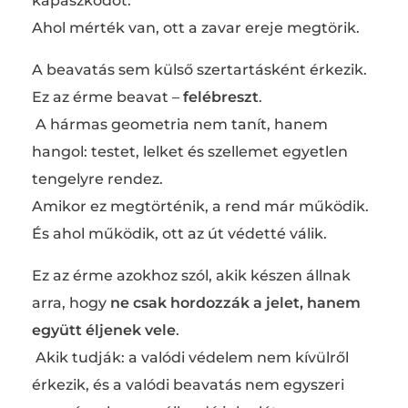
kapaszkodót.
Ahol mérték van, ott a zavar ereje megtörik.
A beavatás sem külső szertartásként érkezik.
Ez az érme beavat –
felébreszt
.
A hármas geometria nem tanít, hanem
hangol: testet, lelket és szellemet egyetlen
tengelyre rendez.
Amikor ez megtörténik, a rend már működik.
És ahol működik, ott az út védetté válik.
Ez az érme azokhoz szól, akik készen állnak
arra, hogy
ne csak hordozzák a jelet, hanem
együtt éljenek vele
.
Akik tudják: a valódi védelem nem kívülről
érkezik, és a valódi beavatás nem egyszeri