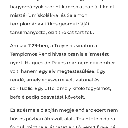
hagyományok szerint kapcsolatban állt keleti
misztériumiskolákkal és Salamon
templomának titkos geometriáját
tanulmányozta, ősi titkokat tárt fel. .
Amikor
1129-ben
, a Troyes-i zsinaton a
Templomos Rend hivatalosan is elismerést
nyert, Hugues de Payns már nem egy ember
volt, hanem
egy elv megtestesülése
. Egy
rendé, amely egyszerre volt katonai és
spirituális. Egy útté, amely kifelé fegyelmet,
befelé pedig
beavatást
követelt.
Ez az érme előlapján megjelenő arc ezért nem
hősies pózban ábrázolt alak. Tekintete oldalra
fordul, mintha a láthatatlan törvényt figyelné,