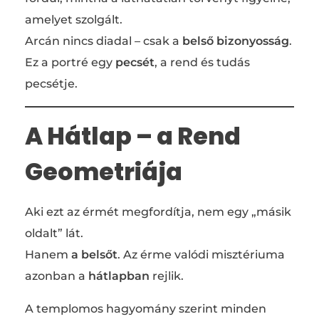
amelyet szolgált.
Arcán nincs diadal – csak a
belső bizonyosság
.
Ez a portré egy
pecsét
, a rend és tudás
pecsétje.
A Hátlap – a Rend
Geometriája
Aki ezt az érmét megfordítja, nem egy „másik
oldalt” lát.
Hanem
a belsőt
. Az érme valódi misztériuma
azonban a
hátlapban
rejlik.
A templomos hagyomány szerint minden