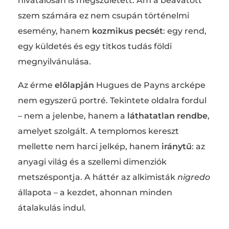
hivatalosan is megszületett. Ám a beavatott
szem számára ez nem csupán történelmi
esemény, hanem
kozmikus pecsét
: egy rend,
egy küldetés és egy titkos tudás földi
megnyilvánulása.
Az érme
előlapján
Hugues de Payns arcképe
nem egyszerű portré. Tekintete oldalra fordul
– nem a jelenbe, hanem a
láthatatlan rendbe
,
amelyet szolgált. A templomos kereszt
mellette nem harci jelkép, hanem
iránytű
: az
anyagi világ és a szellemi dimenziók
metszéspontja. A háttér az alkimisták
nigredo
állapota – a kezdet, ahonnan minden
átalakulás indul.