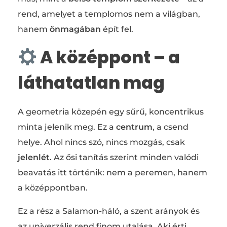
rend, amelyet a templomos nem a világban,
hanem
önmagában
épít fel.
A középpont – a
láthatatlan mag
A geometria közepén egy sűrű, koncentrikus
minta jelenik meg. Ez a
centrum
, a csend
helye. Ahol nincs szó, nincs mozgás, csak
jelenlét
. Az ősi tanítás szerint minden valódi
beavatás itt történik: nem a peremen, hanem
a középpontban.
Ez a rész a Salamon-háló, a szent arányok és
az univerzális rend finom utalása. Aki érti,