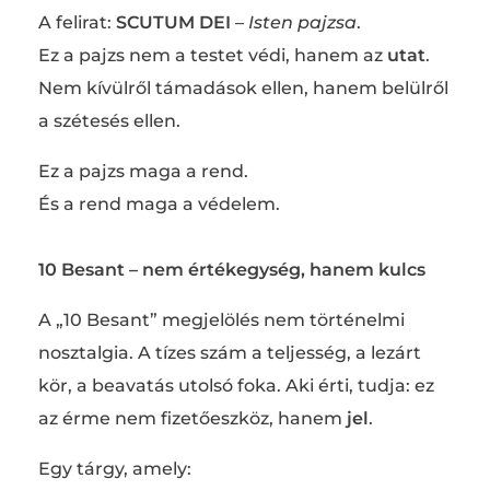
A felirat:
SCUTUM DEI
–
Isten pajzsa
.
Ez a pajzs nem a testet védi, hanem az
utat
.
Nem kívülről támadások ellen, hanem belülről
a szétesés ellen.
Ez a pajzs maga a rend.
És a rend maga a védelem.
10 Besant – nem értékegység, hanem kulcs
A „10 Besant” megjelölés nem történelmi
nosztalgia. A tízes szám a teljesség, a lezárt
kör, a beavatás utolsó foka. Aki érti, tudja: ez
az érme nem fizetőeszköz, hanem
jel
.
Egy tárgy, amely: