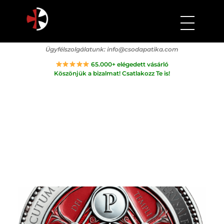
Csodapatika
Természet gyógyereje.
Ügyfélszolgálatunk:
info@csodapatika.com
65.000+ elégedett vásárló
Köszönjük a bizalmat! Csatlakozz Te is!