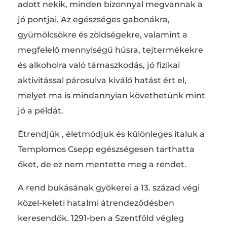
adott nekik, minden bizonnyal megvannak a
jó pontjai. Az egészséges gabonákra,
gyümölcsökre és zöldségekre, valamint a
megfelelő mennyiségű húsra, tejtermékekre
és alkoholra való támaszkodás, jó fizikai
aktivitással párosulva kiváló hatást ért el,
melyet ma is mindannyian követhetünk mint
jó a példát.
Étrendjük , életmódjuk és különleges italuk a
Templomos Csepp egészségesen tarthatta
őket, de ez nem mentette meg a rendet.
A rend bukásának gyökerei a 13. század végi
közel-keleti hatalmi átrendeződésben
keresendők. 1291-ben a Szentföld végleg