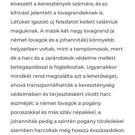
elveszett a keresztények számára, és ez
kihívást jelentett a lovagrendeknek is.
Létüket igazoló új feladatot kellett találniuk
maguknak. A másik két nagy lovagrend (a
német lovagok és a johanniták) könnyebb
helyzetben voltak, mint a templomosok, mert
ők a harc és a zarándokok védelme mellett
betegápolással is foglalkoztak. Ugyanakkor
mindkét rend megtalálta azt a lehetőséget,
ahová transzportálhatták a kereszténység
védelmében és terjesztéséért vívott harc
eszméjét: a német lovagok a pogány
poroszokkal és más szláv népekkel, a
johanniták pedig a szintén pogány törökökkel
szemben harcoltak még hosszú évszázadokon