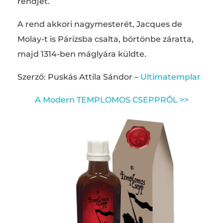
rendjét.
A rend akkori nagymesterét, Jacques de
Molay-t is Párizsba csalta, börtönbe záratta,
majd 1314-ben máglyára küldte.
Szerző: Puskás Attila Sándor –
Ultimatemplar
A Modern TEMPLOMOS
CSEPPRŐL >>