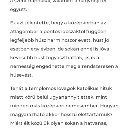
a szent napokkal, valamint a nagyböjttel
együtt.
Ez azt jelentette, hogy a középkorban az
átlagember a pontos időszaktól függően
legfeljebb húsz harmincszor evett. húst jó
esetben egy évben, de sokan ennél is jóval
kevesebb húst fogyaszthattak, csak a
nemesség engedhette meg a rendszeresen a
húsevést.
Tehát a templomos lovagok katolikus hitük
miatt körülbelül ugyanannyit ettek, mint
minden más középkori nemesember. Hogyan
magyarázható akkor hosszú élettartamuk?
Miért élt közülük olyan sokan a hatvanas,