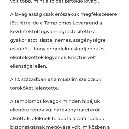
volt több, mint a földet birtokló lovag .
A lovagiasság csak erőszakuk megfékezésére
jött létre, de a Templomos Lovagrend a
kezdetektől fogva megtestesítette a
gyakorlatot: tiszta, nemes, szegénységre
esküdött, hogy engedelmeskedjenek és
elkötelezettek legyenek Krisztus vélt
ellenségei ellen.
A 12. században ez a muszlim szeldzsuk
törököket jelentette.
A templomos lovagok minden hibájuk
ellenére rendkívül hatékony harci erőt
alkottak, akiknek feladata a zarándokok
biztonságának megóvása volt, miközben a