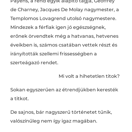
Payens, a rend egyik alapító tagja, Geoffrey
de Charney, Jacques De Molay nagymester, a
Templomos Lovagrend utolsó nagymestere.
Mindezek a férfiak igen jó egészségnek,
erőnek örvendtek még a hatvanas, hetvenes
éveikben is, számos csatában vettek részt és
irányították szellemi frissességben a
szerteágazó rendet.
Mi volt a hihetetlen titok?
Sokan egyszerűen az étrendjükben keresték
a titkot.
De sajnos, bár nagyszerű történetet tűnik,
valószínűleg nem így igaz magában.