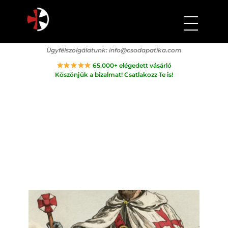
Csodapatika
Természet gyógyereje.
Ügyfélszolgálatunk:
info@csodapatika.com
65.000+ elégedett vásárló
Köszönjük a bizalmat! Csatlakozz Te is!