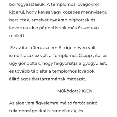
borfogyasztásuk. A templomos lovagokról
kiderül, hogy kevés vagy közepes mennyiségű
bort ittak, amelyet gyakran hígítottak és
kevertek aloe péppel is sok más összetevő
mellett.
Ez az ital a Jeruzsálem Elixírje néven volt
ismert azaz ez volt a Templomos Csepp , ital és
úgy gondolták, hogy felgyorsítja a gyógyulást,
és tovább táplálta a templomos lovagok
állítólagos élettartamának mítoszát.
Működött? IGEN!
Az aloe vera figyelemre méltó fertőtlenítő
tulajdonságokkal is rendelkezik, és