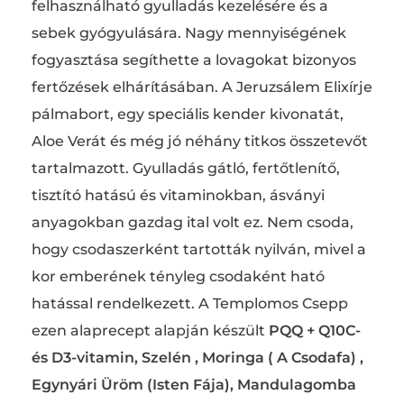
felhasználható gyulladás kezelésére és a
sebek gyógyulására. Nagy mennyiségének
fogyasztása segíthette a lovagokat bizonyos
fertőzések elhárításában. A Jeruzsálem Elixírje
pálmabort, egy speciális kender kivonatát,
Aloe Verát és még jó néhány titkos összetevőt
tartalmazott. Gyulladás gátló, fertőtlenítő,
tisztító hatású és vitaminokban, ásványi
anyagokban gazdag ital volt ez. Nem csoda,
hogy csodaszerként tartották nyilván, mivel a
kor emberének tényleg csodaként ható
hatással rendelkezett. A Templomos Csepp
ezen alaprecept alapján készült
PQQ + Q10C-
és D3-vitamin, Szelén , Moringa ( A Csodafa) ,
Egynyári Üröm (Isten Fája), Mandulagomba