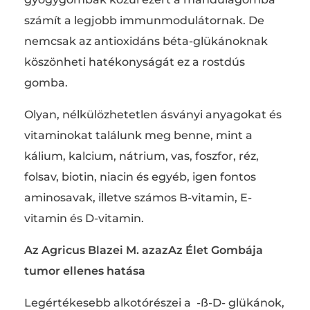
számít a legjobb immunmodulátornak. De
nemcsak az antioxidáns béta-glükánoknak
köszönheti hatékonyságát ez a rostdús
gomba.
Olyan, nélkülözhetetlen ásványi anyagokat és
vitaminokat találunk meg benne, mint a
kálium, kalcium, nátrium, vas, foszfor, réz,
folsav, biotin, niacin és egyéb, igen fontos
aminosavak, illetve számos B-vitamin, E-
vitamin és D-vitamin.
Az Agricus Blazei M. azazAz Élet Gombája
tumor ellenes hatása
Legértékesebb alkotórészei a -ß-D- glükánok,