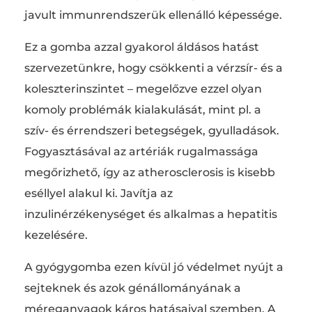
javult immunrendszerük ellenálló képessége.
Ez a gomba azzal gyakorol áldásos hatást
szervezetünkre, hogy csökkenti a vérzsír- és a
koleszterinszintet – megelőzve ezzel olyan
komoly problémák kialakulását, mint pl. a
szív- és érrendszeri betegségek, gyulladások.
Fogyasztásával az artériák rugalmassága
megőrizhető, így az atherosclerosis is kisebb
eséllyel alakul ki. Javítja az
inzulinérzékenységet és alkalmas a hepatitis
kezelésére.
A gyógygomba ezen kívül jó védelmet nyújt a
sejteknek és azok génállományának a
méreganyagok káros hatásaival szemben. A