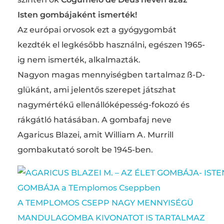
Isten gombájaként ismerték!
Az európai orvosok ezt a gyógygombát
kezdték el legkésőbb használni, egészen 1965-
ig nem ismerték, alkalmazták.
Nagyon magas mennyiségben tartalmaz ß-D-
glükánt, ami jelentős szerepet játszhat
nagymértékű ellenállóképesség-fokozó és
rákgátló hatásában. A gombafaj neve
Agaricus Blazei, amit William A. Murrill
gombakutató sorolt be 1945-ben.
A TEMPLOMOS CSEPP NAGY MENNYISÉGÜ
MANDULAGOMBA KIVONATOT IS TARTALMAZ