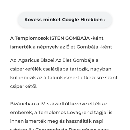
Kövess minket Google Hírekben ›
A Templomosok ISTEN GOMBÁJA -ként
ismerté
k a népnyelv az Élet Gombája -ként
Az Agaricus Blazei Az Élet Gombája a
csiperkefélék családjába tartozik, nagyban
különbözik az általunk ismert étkezésre szánt
csiperkétől.
Bizáncban a IV. századtól kezdve ették az
emberek, a Templomos Lovagrend tagjai is
innen ismerték meg és használták napi
szinten ők
Cogumelo de Deus néven azaz