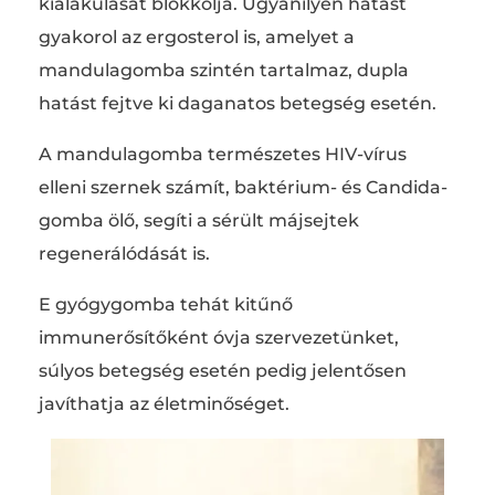
kialakulását blokkolja. Ugyanilyen hatást
gyakorol az ergosterol is, amelyet a
mandulagomba szintén tartalmaz, dupla
hatást fejtve ki daganatos betegség esetén.
A mandulagomba természetes HIV-vírus
elleni szernek számít, baktérium- és Candida-
gomba ölő, segíti a sérült májsejtek
regenerálódását is.
E gyógygomba tehát kitűnő
immunerősítőként óvja szervezetünket,
súlyos betegség esetén pedig jelentősen
javíthatja az életminőséget.