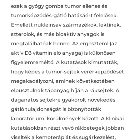
ezek a gyógy gomba tumor ellenes és
tumorképződés-gátló hatásáért felelősek.
Emellett nukleinsav származékok, lektinek,
szterolok, és más bioaktív anyagok is
megtalálhatóak benne. Az ergoszterol (az
aktív D3 vitamin elő anyaga) is különösen
figyelemreméltó. A kutatások kimutatták,
hogy képes a tumor-sejtek vérérképződését
megakadályozni, aminek következtében
elpusztulnak tápanyag híján a ráksejtek. A
daganatos sejtekre gyakorolt növekedés
gátló tulajdonságát is bizonyították
laboratóriumi körülmények között. A klinikai
kutatásokban részt vevő rákbetegek jobban
viselték a kemoterápiát és sugárkezelést,