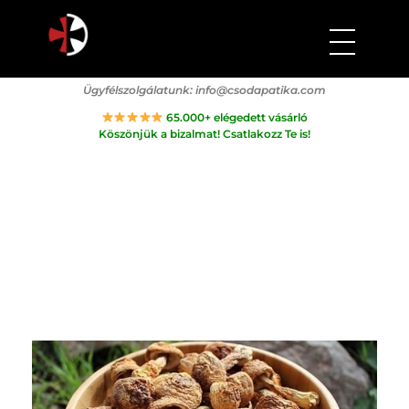
Csodapatika
Természet gyógyereje.
Ügyfélszolgálatunk:
info@csodapatika.com
65.000+ elégedett vásárló
Köszönjük a bizalmat! Csatlakozz Te is!