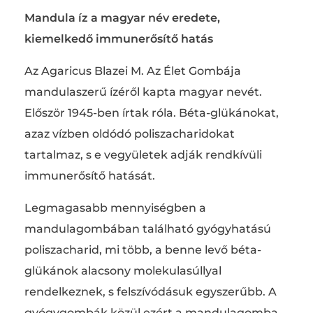
Mandula íz a magyar név eredete,
kiemelkedő immunerősítő hatás
Az Agaricus Blazei M. Az Élet Gombája
mandulaszerű ízéről kapta magyar nevét.
Először 1945-ben írtak róla. Béta-glükánokat,
azaz vízben oldódó poliszacharidokat
tartalmaz, s e vegyületek adják rendkívüli
immunerősítő hatását.
Legmagasabb mennyiségben a
mandulagombában található gyógyhatású
poliszacharid, mi több, a benne levő béta-
glükánok alacsony molekulasúllyal
rendelkeznek, s felszívódásuk egyszerűbb. A
gyógygombák közül ezért a mandulagomba