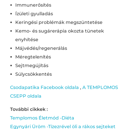
Immunerősítés
Ízületi gyulladás
Keringési problémák megszüntetése
Kemo- és sugárerápia okozta tünetek
enyhítése
Májvédés/regenerálás
Méregtelenítés
Sejtmegújítás
Súlycsökkentés
Csodapatika Facebook oldala
,
A TEMPLOMOS
CSEPP oldala
További cikkek :
Templomos Életmód -Diéta
Egynyári Üröm -Tízezrével öli a rákos sejteket