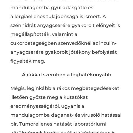
mandulagomba gyulladásgátló és
allergiaellenes tulajdonsága is ismert. A
szénhidrát anyagcserére gyakorolt előnyeit is
megállapították, valamint a
cukorbetegségben szenvedőknél az inzulin-
anyagcserére gyakorolt jótékony befolyását
figyelték meg.
A rákkal szemben a leghatékonyabb
Mégis, leginkább a rákos megbetegedéseket
illetően győzte meg a kutatókat
eredményességéről, ugyanis a
mandulagomba daganat- és vírusölő hatással
bír. Tumorellenes hatását laboratóriumi
körülmények között és állatkísérletekben is