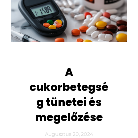
A
cukorbetegsé
g tünetei és
megelőzése
Augusztus 20, 2024