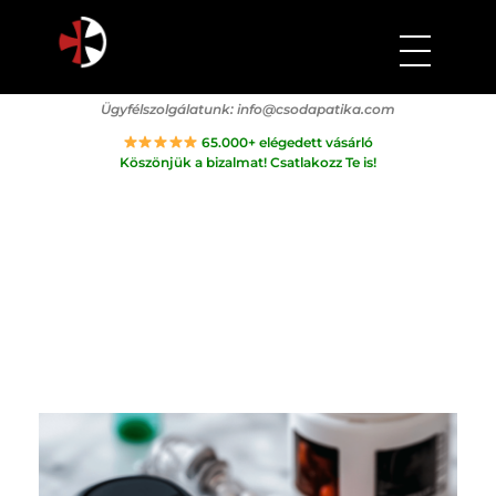
Csodapatika
Természet gyógyereje.
Ügyfélszolgálatunk:
info@csodapatika.com
65.000+ elégedett vásárló
Köszönjük a bizalmat! Csatlakozz Te is!