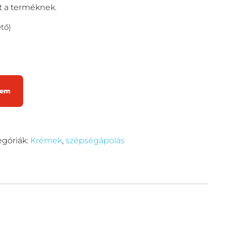
ét a terméknek.
tő)
zem
egóriák:
Krémek
,
szépségápolás