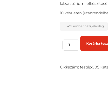
laboratóriumi elkészítés
10 készleten (utánrendelhe
491
ember nézi jelenleg.
Kosárba tes
Cikkszám:
testáp005
Kat