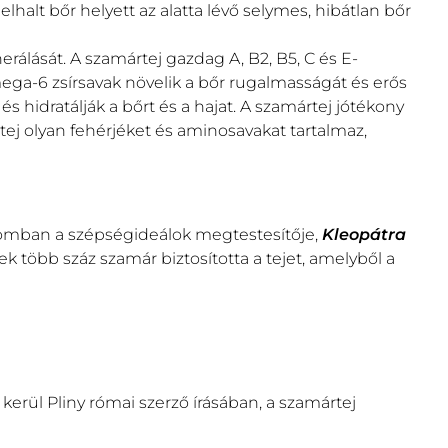
elhalt bőr helyett az alatta lévő selymes, hibátlan bőr
enerálását. A szamártej gazdag A, B2, B5, C és E-
ega-6 zsírsavak növelik a bőr rugalmasságát és erős
s hidratálják a bőrt és a hajat. A szamártej jótékony
tej olyan fehérjéket és aminosavakat tartalmaz,
ptomban a szépségideálok megtestesítője,
Kleopátra
nek több száz szamár biztosította a tejet, amelyből a
kerül Pliny római szerző írásában, a szamártej