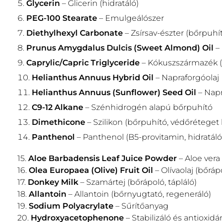
Glycerin
– Glicerin (hidratáló)
PEG-100 Stearate
– Emulgeálószer
Diethylhexyl Carbonate
– Zsírsav-észter (bőrpuhí
Prunus Amygdalus Dulcis (Sweet Almond) Oil
– 
Caprylic/Capric Triglyceride
– Kókuszszármazék (
Helianthus Annuus Hybrid Oil
– Napraforgóolaj
Helianthus Annuus (Sunflower) Seed Oil
– Nap
C9-12 Alkane
– Szénhidrogén alapú bőrpuhító
Dimethicone
– Szilikon (bőrpuhító, védőréteget
Panthenol
– Panthenol (B5-provitamin, hidratáló
15.
Aloe Barbadensis Leaf Juice Powder
– Aloe vera 
16.
Olea Europaea (Olive) Fruit Oil
– Olívaolaj (bőrápo
17.
Donkey Milk
– Szamártej (bőrápoló, tápláló)
18.
Allantoin
– Allantoin (bőrnyugtató, regeneráló)
19.
Sodium Polyacrylate
– Sűrítőanyag
20.
Hydroxyacetophenone
– Stabilizáló és antioxidá