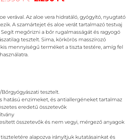
oe verával. Az aloe vera hidratáló, gyógyító, nyugtató
zik. A szamártejet és aloe verát tartalmazó testvaj
rt. Segít megőrizni a bőr rugalmasságát és ragyogó
zatilag tesztelt. Sima, körkörös masszírozó
kis mennyiségű terméket a tiszta testére, amíg fel
használatra.
/Bőrgyógyászati tesztelt.
is hatású enzimeket, és antiallergéneket tartalmaz
észetes eredetű összetevők
ítvány
lesített összetevők és nem vegyi, mérgező anyagok
iszteletére alapozva irányítjuk kutatásainkat és