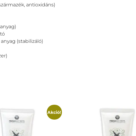
 származék, antioxidáns)
őanyag)
tó
anyag (stabilizáló)
er)
Akció!