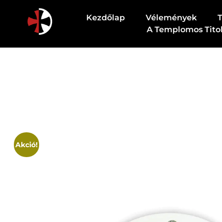
Kezdőlap
Vélemények
A Templomos Tito
Csodapatika
Természet gyógyereje.
Akció!