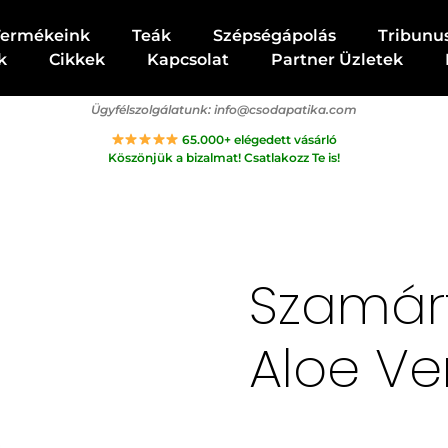
Termékeink
Teák
Szépségápolás
Tribunu
k
Cikkek
Kapcsolat
Partner Üzletek
Ügyfélszolgálatunk:
info@csodapatika.com
65.000+ elégedett vásárló
Köszönjük a bizalmat! Csatlakozz Te is!
Szamárt
Aloe Ve