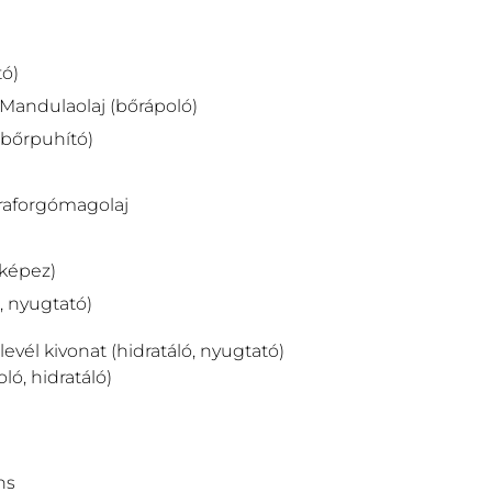
tó)
Mandulaolaj (bőrápoló)
bőrpuhító)
raforgómagolaj
 képez)
, nyugtató)
levél kivonat (hidratáló, nyugtató)
ló, hidratáló)
ns