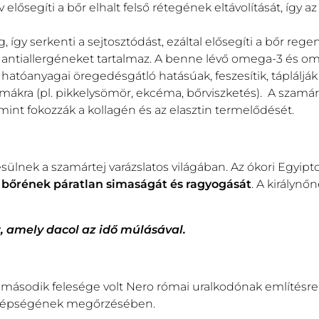
lősegíti a bőr elhalt felső rétegének eltávolítását, így az 
g, így serkenti a sejtosztódást, ezáltal elősegíti a bőr reg
s antiallergéneket tartalmaz. A benne lévő omega-3 és om
hatóanyagai öregedésgátló hatásúak, feszesítik, táplálják é
mákra (pl. pikkelysömör, ekcéma, bőrviszketés). A szamár
int fokozzák a kollagén és az elasztin termelődését.
sülnek a szamártej varázslatos világában. Az ókori Egyi
bőrének páratlan simaságát és ragyogását
. A királynő
, amely dacol az idő
múlásával.
 második felesége volt Nero római uralkodónak említésre 
 szépségének megőrzésében.