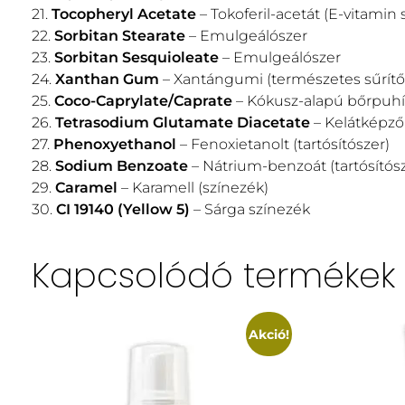
21.
Tocopheryl Acetate
– Tokoferil-acetát (E-vitamin
22.
Sorbitan Stearate
– Emulgeálószer
23.
Sorbitan Sesquioleate
– Emulgeálószer
24.
Xanthan Gum
– Xantángumi (természetes sűrít
25.
Coco-Caprylate/Caprate
– Kókusz-alapú bőrpuhí
26.
Tetrasodium Glutamate Diacetate
– Kelátképző 
27.
Phenoxyethanol
– Fenoxietanolt (tartósítószer)
28.
Sodium Benzoate
– Nátrium-benzoát (tartósítósz
29.
Caramel
– Karamell (színezék)
30.
CI 19140 (Yellow 5)
– Sárga színezék
Kapcsolódó termékek
Akció!