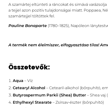
A szamártej eltünteti a ráncokat és simává varázsolj
a tejjel azon pozitív tulajdonságai miatt. Poppaea, Né
szamártejjel töltöttek fel.
Pauline Bonaparte
(1780–1825), Napóleon lánytest
A termék nem élelmiszer, elfogyasztása tilos! Am
Összetevők:
Aqua
– Víz
Cetearyl Alcohol
– Cetearil-alkohol (bőrpuhító, e
Butyrospermum Parkii (Shea) Butter
– Shea vaj 
Ethylhexyl Stearate
– Zsírsav-észter (bőrpuhító)