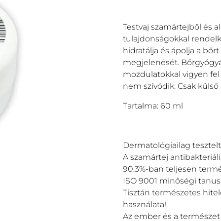
Testvaj szamártejből és al
tulajdonságokkal rendelke
hidratálja és ápolja a bő
megjelenését. Bőrgyógyás
mozdulatokkal vigyen fel 
nem szívódik. Csak külső 
Tartalma: 60 ml
Dermatológiailag tesztelt
A szamártej antibakteriál
90,3%-ban teljesen term
ISO 9001 minőségi tanus
Tisztán természetes hite
használata!
Az ember és a természet t