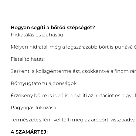
Hogyan segíti a bőröd szépségét?
Hidratálás és puhaság:
Mélyen hidratál, még a legszárazabb bőrt is puhává é
Fiatalító hatás:
Serkenti a kollagéntermelést, csökkentve a finom r
Bőrnyugtató tulajdonságok:
Érzékeny bőrre is ideális, enyhíti az irritációt és a gy
Ragyogás fokozása:
Természetes fénnyel tölti meg az arcbőrt, visszaadv
A SZAMÁRTEJ :