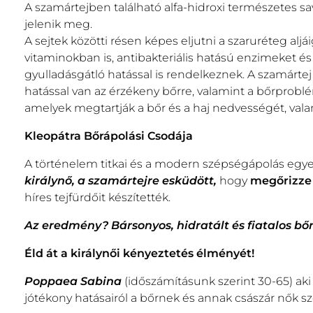
A szamártejben található alfa-hidroxi természetes sav e
jelenik meg.
A sejtek közötti résen képes eljutni a szaruréteg aljái
vitaminokban is, antibakteriális hatású enzimeket é
gyulladásgátló hatással is rendelkeznek. A szamártej 
hatással van az érzékeny bőrre, valamint a bőrproblé
amelyek megtartják a bőr és a haj nedvességét, valam
Kleopátra Bőrápolási Csodája
A történelem titkai és a modern szépségápolás egye
királynő, a szamártejre esküdött,
hogy
megőrizze 
híres tejfürdőit készítették.
Az eredmény? Bársonyos, hidratált és fiatalos bőr
Éld át a királynői kényeztetés élményét!
Poppaea Sabina
(időszámításunk szerint 30-65) aki
jótékony hatásairól a bőrnek és annak császár nők