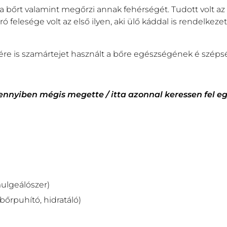
a a bőrt valamint megőrzi annak fehérségét. Tudott volt a
ró felesége volt az első ilyen, aki ülő káddal is rendelkeze
vére is szamártejet használt a bőre egészségének é sz
ennyiben mégis megette / itta azonnal keressen fel eg
mulgeálószer)
(bőrpuhító, hidratáló)