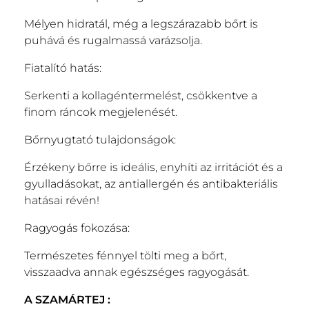
Mélyen hidratál, még a legszárazabb bőrt is
puhává és rugalmassá varázsolja.
Fiatalító hatás:
Serkenti a kollagéntermelést, csökkentve a
finom ráncok megjelenését.
Bőrnyugtató tulajdonságok:
Érzékeny bőrre is ideális, enyhíti az irritációt és a
gyulladásokat, az antiallergén és antibakteriális
hatásai révén!
Ragyogás fokozása:
Természetes fénnyel tölti meg a bőrt,
visszaadva annak egészséges ragyogását.
A SZAMÁRTEJ :