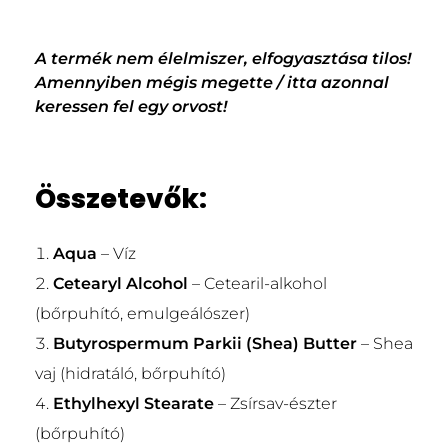
A termék nem élelmiszer, elfogyasztása tilos!
Amennyiben mégis megette / itta azonnal
keressen fel egy orvost!
Összetevők:
Aqua
– Víz
Cetearyl Alcohol
– Cetearil-alkohol
(bőrpuhító, emulgeálószer)
Butyrospermum Parkii (Shea) Butter
– Shea
vaj (hidratáló, bőrpuhító)
Ethylhexyl Stearate
– Zsírsav-észter
(bőrpuhító)