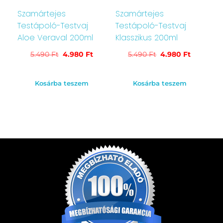
Szamártejes
Szamártejes
Testápoló-Testvaj
Testápoló-Testvaj
Aloe Veraval 200ml
Klasszikus 200ml
5.490
Ft
4.980
Ft
5.490
Ft
4.980
Ft
Kosárba teszem
Kosárba teszem