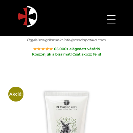
Csodapatika
Természet gyógyereje.
Ügyfélszolgálatunk:
info@csodapatika.com
65.000+ elégedett vásárló
Köszönjük a bizalmat! Csatlakozz Te is!
Akció!