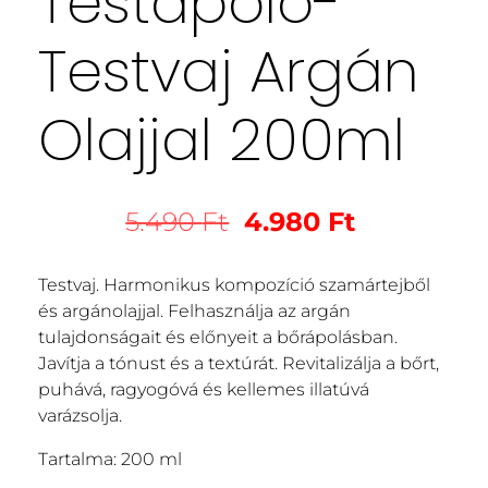
Testápoló-
Testvaj Argán
Olajjal 200ml
5.490
Ft
4.980
Ft
Testvaj. Harmonikus kompozíció szamártejből
és argánolajjal. Felhasználja az argán
tulajdonságait és előnyeit a bőrápolásban.
Javítja a tónust és a textúrát. Revitalizálja a bőrt,
puhává, ragyogóvá és kellemes illatúvá
varázsolja.
Tartalma: 200 ml