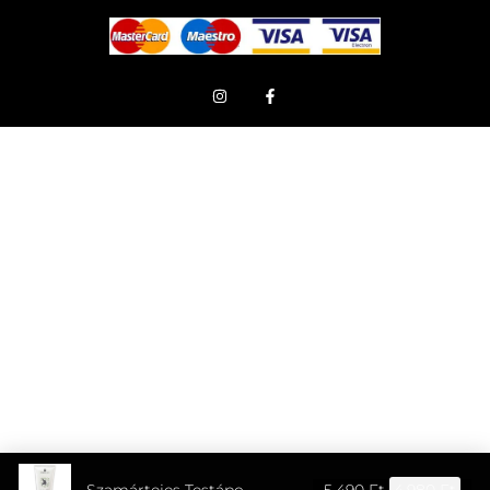
Szamártejes Testápoló-Testvaj Argán Olajjal 200ml