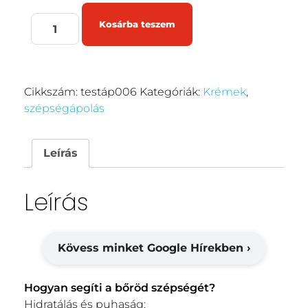
Kosárba teszem
Cikkszám:
testáp006
Kategóriák:
Krémek
,
szépségápolás
Leírás
Leírás
Kövess minket Google Hírekben ›
Hogyan segíti a bőröd szépségét?
Hidratálás és puhaság: