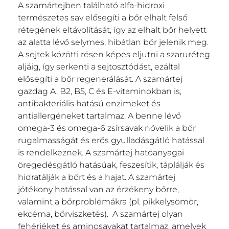
A szamártejben található alfa-hidroxi
természetes sav elősegíti a bőr elhalt felső
rétegének eltávolítását, így az elhalt bőr helyett
az alatta lévő selymes, hibátlan bőr jelenik meg.
A sejtek közötti résen képes eljutni a szaruréteg
aljáig, így serkenti a sejtosztódást, ezáltal
elősegíti a bőr regenerálását. A szamártej
gazdag A, B2, B5, C és E-vitaminokban is,
antibakteriális hatású enzimeket és
antiallergéneket tartalmaz. A benne lévő
omega-3 és omega-6 zsírsavak növelik a bőr
rugalmasságát és erős gyulladásgátló hatással
is rendelkeznek. A szamártej hatóanyagai
öregedésgátló hatásúak, feszesítik, táplálják és
hidratálják a bőrt és a hajat. A szamártej
jótékony hatással van az érzékeny bőrre,
valamint a bőrproblémákra (pl. pikkelysömör,
ekcéma, bőrviszketés). A szamártej olyan
fehérjéket és aminosavakat tartalmaz, amelyek