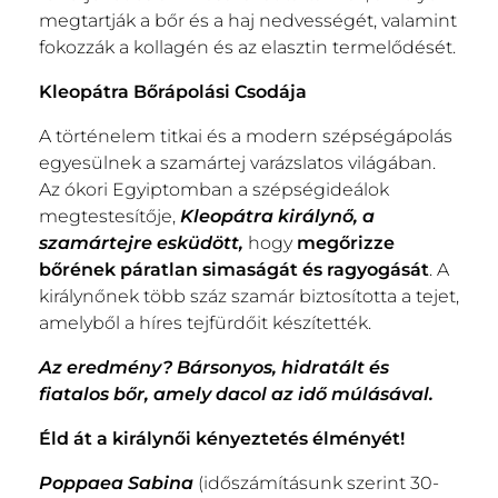
megtartják a bőr és a haj nedvességét, valamint
fokozzák a kollagén és az elasztin termelődését.
Kleopátra Bőrápolási Csodája
A történelem titkai és a modern szépségápolás
egyesülnek a szamártej varázslatos világában.
Az ókori Egyiptomban a szépségideálok
megtestesítője,
Kleopátra királynő, a
szamártejre esküdött,
hogy
megőrizze
bőrének páratlan simaságát és ragyogását
. A
királynőnek több száz szamár biztosította a tejet,
amelyből a híres tejfürdőit készítették.
Az eredmény? Bársonyos, hidratált és
fiatalos bőr, amely dacol az idő
múlásával.
Éld át a királynői kényeztetés élményét!
Poppaea Sabina
(időszámításunk szerint 30-