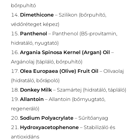
bőrpuhító
Dimethicone
– Szilikon (bőrpuhító,
védőréteget képez)
Panthenol
– Panthenol (B5-provitamin,
hidratáló, nyugtató)
Argania Spinosa Kernel (Argan) Oil
–
Argánolaj (tápláló, bőrpuhító)
Olea Europaea (Olive) Fruit Oil
– Olívaolaj
(hidratáló, bőrápoló)
Donkey Milk
– Szamártej (hidratáló, tápláló)
Allantoin
– Allantoin (bőrnyugtató,
regeneráló)
Sodium Polyacrylate
– Sűrítőanyag
Hydroxyacetophenone
– Stabilizáló és
antioxidáns