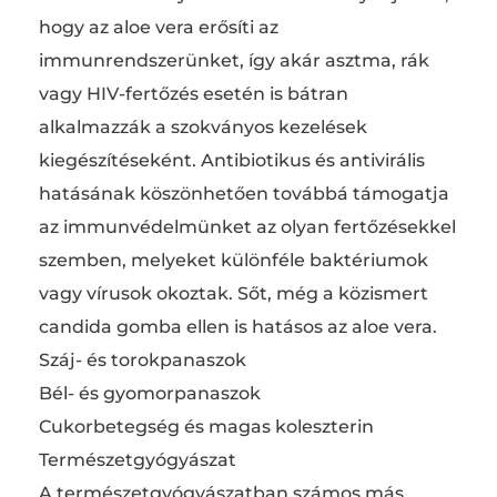
hogy az aloe vera erősíti az
immunrendszerünket, így akár asztma, rák
vagy HIV-fertőzés esetén is bátran
alkalmazzák a szokványos kezelések
kiegészítéseként. Antibiotikus és antivirális
hatásának köszönhetően továbbá támogatja
az immunvédelmünket az olyan fertőzésekkel
szemben, melyeket különféle baktériumok
vagy vírusok okoztak. Sőt, még a közismert
candida gomba ellen is hatásos az aloe vera.
Száj- és torokpanaszok
Bél- és gyomorpanaszok
Cukorbetegség és magas koleszterin
Természetgyógyászat
A természetgyógyászatban számos más