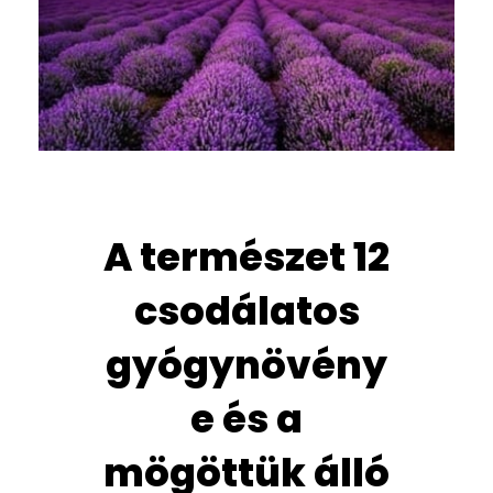
A természet 12
csodálatos
gyógynövény
e és a
mögöttük álló