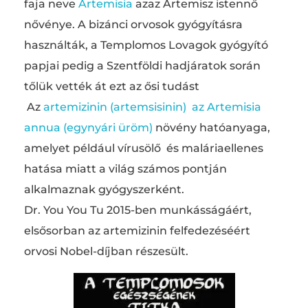
faja neve
Artemisia
azaz Artemisz istennő
nővénye. A bizánci orvosok gyógyításra
használták, a Templomos Lovagok gyógyító
papjai pedig a Szentföldi hadjáratok során
tőlük vették át ezt az ősi tudást
Az
artemizinin (artemsisinin) az Artemisia
annua (egynyári üröm)
növény hatóanyaga,
amelyet például vírusölő és maláriaellenes
hatása miatt a világ számos pontján
alkalmaznak gyógyszerként.
Dr. You You Tu 2015-ben munkásságáért,
elsősorban az artemizinin felfedezéséért
orvosi Nobel-díjban részesült.