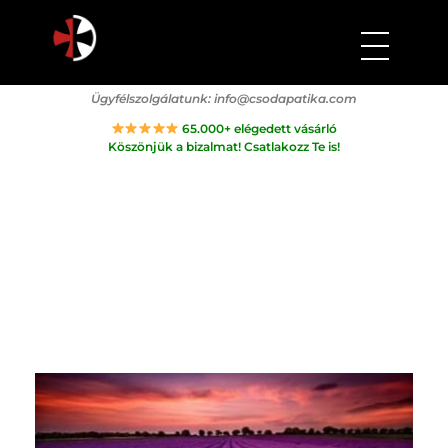
Csodapatika
Természet gyógyereje.
Ügyfélszolgálatunk:
info@csodapatika.com
65.000+ elégedett vásárló
Köszönjük a bizalmat! Csatlakozz Te is!