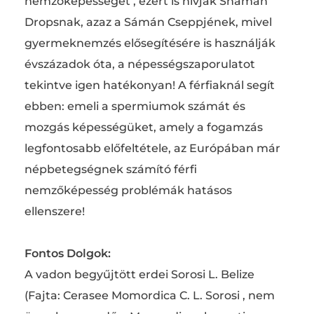
nemzőképességet , ezért is hívják Shaman
Dropsnak, azaz a Sámán Cseppjének, mivel
gyermeknemzés elősegítésére is használják
évszázadok óta, a népességszaporulatot
tekintve igen hatékonyan! A férfiaknál segít
ebben: emeli a spermiumok számát és
mozgás képességüket, amely a fogamzás
legfontosabb előfeltétele, az Európában már
népbetegségnek számító férfi
nemzőképesség problémák hatásos
ellenszere!
Fontos Dolgok:
A vadon begyűjtött erdei Sorosi L. Belize
(Fajta: Cerasee Momordica C. L. Sorosi , nem