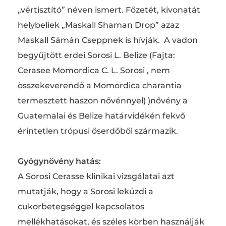
„vértisztító” néven ismert. Főzetét, kivonatát
helybeliek „Maskall Shaman Drop” azaz
Maskall Sámán Cseppnek is hívják. A vadon
begyűjtött erdei Sorosi L. Belize (Fajta:
Cerasee Momordica C. L. Sorosi , nem
összekeverendő a Momordica charantia
termesztett haszon nővénnyel) )nővény a
Guatemalai és Belize határvidékén fekvő
érintetlen trópusi őserdőből származik.
Gyógynövény hatás:
A Sorosi Cerasse klinikai vizsgálatai azt
mutatják, hogy a Sorosi leküzdi a
cukorbetegséggel kapcsolatos
mellékhatásokat, és széles körben használják