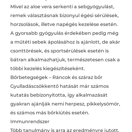
Mivel az aloe vera serkenti a sebgyógyulást,
remek választásnak bizonyul égési sérülések,
horzsolások, illetve napégés kezelése esetén.
A gyorsabb gyógyulás érdekében pedig még
a műtéti sebek ápolásához is ajánlott, de akár
csonttörések, és sportsérülések esetén is
bátran alkalmazhatjuk, természetesen csak a
többi kezelés kiegészítéseként.
Bőrbetegségek – Ráncok és száraz bőr
Gyulladáscsökkentő hatását már számos
kutatás bebizonyította, így alkalmazását
gyakran ajánlják nemi herpesz, pikkelysömör,
és számos más bőrkiütés esetén.
Immunrendszer
Több tanulmány is arra az eredményre jutott,