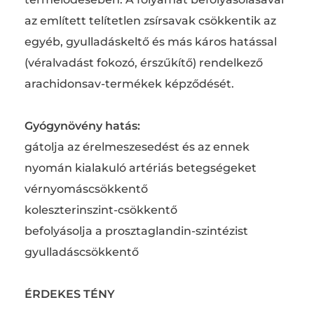
az említett telítetlen zsírsavak csökkentik az
egyéb, gyulladáskeltő és más káros hatással
(véralvadást fokozó, érszűkítő) rendelkező
arachidonsav-termékek képződését.
Gyógynövény hatás:
gátolja az érelmeszesedést és az ennek
nyomán kialakuló artériás betegségeket
vérnyomáscsökkentő
koleszterinszint-csökkentő
befolyásolja a prosztaglandin-szintézist
gyulladáscsökkentő
ÉRDEKES TÉNY