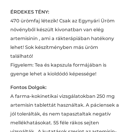
ÉRDEKES TÉNY:
470 ürömfaj létezik! Csak az Egynyári Üröm
növényből készült kivonatban van elég
artemisinin , ami a rákterápiában hatékony
lehet! Sok készítményben más üröm
található!
Figyelem: Tea és kapszula formájában is
gyenge lehet a kioldódó képessége!
Fontos Dolgok:
A farma-kokinetikai vizsgálatokban 250 mg
artemisin tablettát használtak. A páciensek a
jól tolerálták, és nem tapasztaltak negatív
mellékhatásokat. 55 féle rákos sejten
vizsgálták. A kutatások szerint az artemisin-