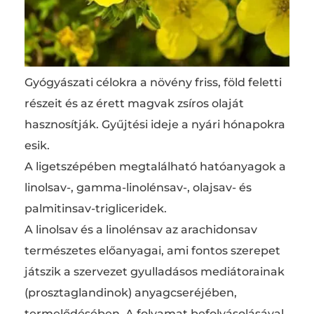
Gyógyászati célokra a növény friss, föld feletti
részeit és az érett magvak zsíros olaját
hasznosítják. Gyűjtési ideje a nyári hónapokra
esik.
A ligetszépében megtalálható hatóanyagok a
linolsav-, gamma-linolénsav-, olajsav- és
palmitinsav-trigliceridek.
A linolsav és a linolénsav az arachidonsav
természetes előanyagai, ami fontos szerepet
játszik a szervezet gyulladásos mediátorainak
(prosztaglandinok) anyagcseréjében,
termelődésében. A folyamat befolyásolásával