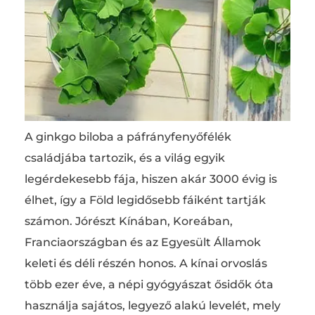
A ginkgo biloba a páfrányfenyőfélék
családjába tartozik, és a világ egyik
legérdekesebb fája, hiszen akár 3000 évig is
élhet, így a Föld legidősebb fáiként tartják
számon. Jórészt Kínában, Koreában,
Franciaországban és az Egyesült Államok
keleti és déli részén honos. A kínai orvoslás
több ezer éve, a népi gyógyászat ősidők óta
használja sajátos, legyező alakú levelét, mely