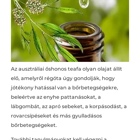
Az ausztráliai őshonos teafa olyan olajat állít
elő, amelyről régóta úgy gondolják, hogy
jótékony hatással van a bőrbetegségekre,
beleértve az enyhe pattanásokat, a
lábgombát, az apró sebeket, a korpásodást, a
rovarcsípéseket és más gyulladásos
bőrbetegségeket.
További tanulmányokat kell végezni a