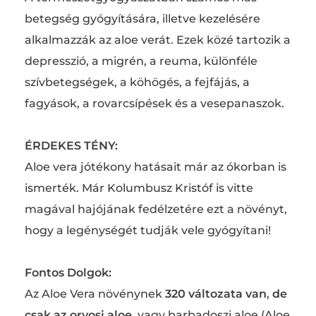
betegség gyógyítására, illetve kezelésére
alkalmazzák az aloe verát. Ezek közé tartozik a
depresszió, a migrén, a reuma, különféle
szívbetegségek, a köhögés, a fejfájás, a
fagyások, a rovarcsípések és a vesepanaszok.
ÉRDEKES TÉNY:
Aloe vera jótékony hatásait már az ókorban is
ismerték. Már Kolumbusz Kristóf is vitte
magával hajójának fedélzetére ezt a növényt,
hogy a legénységét tudják vele gyógyítani!
Fontos Dolgok:
Az Aloe Vera növénynek
320 változata van
,
de
csak az orvosi aloe,
vagy barbadoszi aloe (Aloe