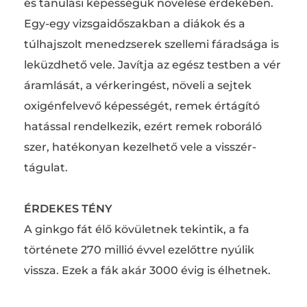
és tanulási képességük növelése érdekében.
Egy-egy vizsgaidőszakban a diákok és a
túlhajszolt menedzserek szellemi fáradsága is
leküzdhető vele. Javítja az egész testben a vér
áramlását, a vérkeringést, növeli a sejtek
oxigénfelvevő képességét, remek értágító
hatással rendelkezik, ezért remek roboráló
szer, hatékonyan kezelhető vele a visszér-
tágulat.
ÉRDEKES TÉNY
A ginkgo fát élő kövületnek tekintik, a fa
története 270 millió évvel ezelőttre nyúlik
vissza. Ezek a fák akár 3000 évig is élhetnek.