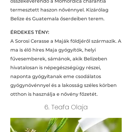
összekeverendő a Momordica charantia
termesztett haszon nővénnyel. Kizárólag
Belize és Guatemala őserdeiben terem.
ÉRDEKES TÉNY:
A Sorosi Cerasse a Maják földjéről származik. A
ma is élő híres Maja gyógyítók, helyi
fűvesemberek, sámánok, akik Belizeben
hivatalosan is népegészségügy részei,
naponta gyógyítanak eme csodálatos
gyógynövénnyel és a lakosság széles körben
otthon is használja e nővény főzetét.
6. Teafa Olaja