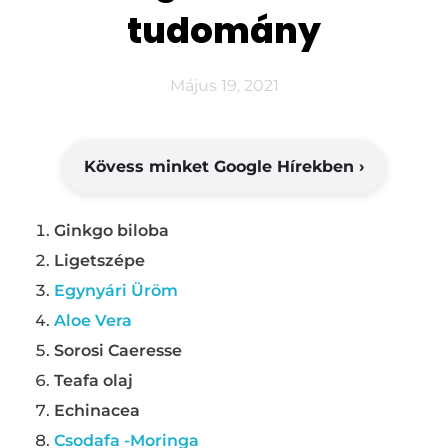
tudomány
Május 19, 2021
Kövess minket Google Hírekben ›
Ginkgo biloba
Ligetszépe
Egynyári Üröm
Aloe Vera
Sorosi Caeresse
Teafa olaj
Echinacea
Csodafa -Moringa