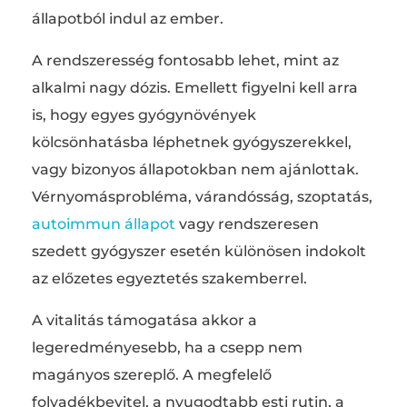
állapotból indul az ember.
A rendszeresség fontosabb lehet, mint az
alkalmi nagy dózis. Emellett figyelni kell arra
is, hogy egyes gyógynövények
kölcsönhatásba léphetnek gyógyszerekkel,
vagy bizonyos állapotokban nem ajánlottak.
Vérnyomásprobléma, várandósság, szoptatás,
autoimmun állapot
vagy rendszeresen
szedett gyógyszer esetén különösen indokolt
az előzetes egyeztetés szakemberrel.
A vitalitás támogatása akkor a
legeredményesebb, ha a csepp nem
magányos szereplő. A megfelelő
folyadékbevitel, a nyugodtabb esti rutin, a