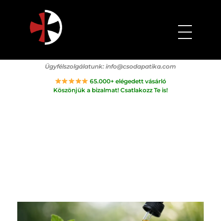
Csodapatika
Természet gyógyereje.
Ügyfélszolgálatunk:
info@csodapatika.com
65.000+ elégedett vásárló
Köszönjük a bizalmat! Csatlakozz Te is!