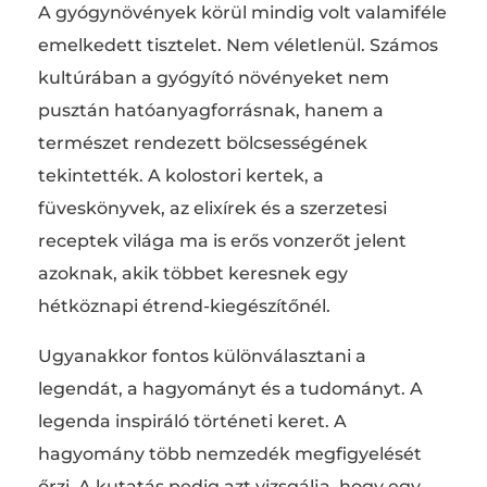
A gyógynövények körül mindig volt valamiféle
emelkedett tisztelet. Nem véletlenül. Számos
kultúrában a gyógyító növényeket nem
pusztán hatóanyagforrásnak, hanem a
természet rendezett bölcsességének
tekintették. A kolostori kertek, a
füveskönyvek, az elixírek és a szerzetesi
receptek világa ma is erős vonzerőt jelent
azoknak, akik többet keresnek egy
hétköznapi étrend-kiegészítőnél.
Ugyanakkor fontos különválasztani a
legendát, a hagyományt és a tudományt. A
legenda inspiráló történeti keret. A
hagyomány több nemzedék megfigyelését
őrzi. A kutatás pedig azt vizsgálja, hogy egy