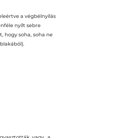
leértve a végbélnyílás
nféle nyílt sebre
it, hogy soha, soha ne
blakából).
gyasztották, vagy „a