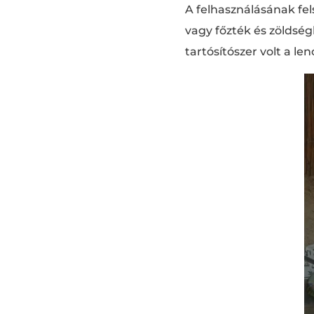
A felhasználásának fe
vagy főzték és zöldség
tartósítószer volt a l