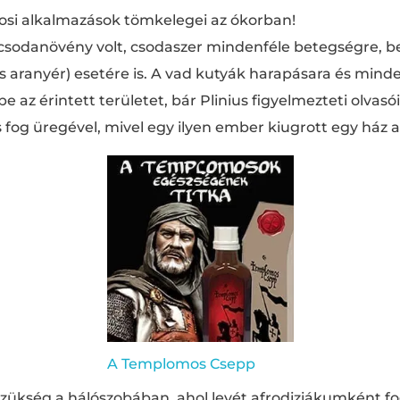
vosi alkalmazások tömkelegei az ókorban!
csodanövény volt, csodaszer mindenféle betegségre, be
 aranyér) esetére is. A vad kutyák harapásara és minde
e az érintett területet, bár Plinius figyelmezteti olvasó
as fog üregével, mivel egy ilyen ember kiugrott egy ház a
A Templomos Csepp
szükség a hálószobában, ahol levét afrodiziákumként fo