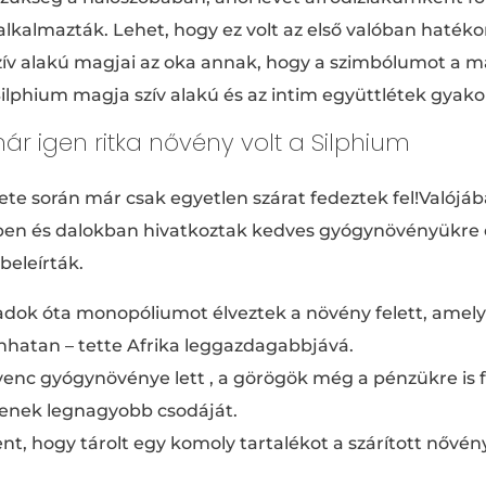
lkalmazták. Lehet, hogy ez volt az első valóban haték
ív alakú magjai az oka annak, hogy a szimbólumot a ma
ilphium magja szív alakú és az intim együttlétek gyakori
már igen ritka nővény volt a Silphium
 élete során már csak egyetlen szárat fedeztek fel!Valój
ben és dalokban hivatkoztak kedves gyógynövényükre 
beleírták.
zadok óta monopóliumot élveztek a növény felett, amely
hatan – tette Afrika leggazdagabbjává.
venc gyógynövénye lett , a görögök még a pénzükre is f
stenek legnagyobb csodáját.
nt, hogy tárolt egy komoly tartalékot a szárított nővé