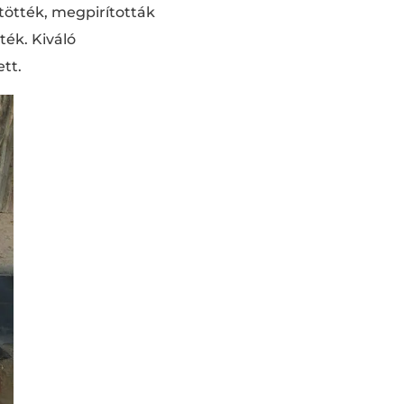
tötték, megpirították
ték. Kiváló
ett.