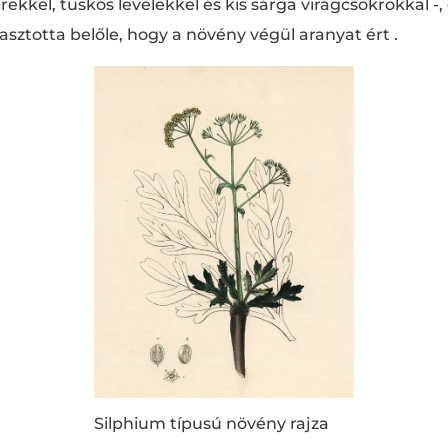
ekkel, tuskós levelekkel és kis sárga virágcsokrokkal -,
sztotta belőle, hogy a növény végül aranyat ért .
Silphium típusú növény rajza