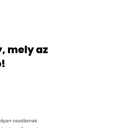
, mely az
b!
 olyan csodásnak