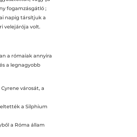
ony fogamzásgátló ;
i napig társítjuk a
 velejárója volt.
ában a rómaiak annyira
és a legnagyobb
 Cyrene városát, a
eltették a Silphium
nyből a Róma állam