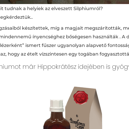
it tudnak a helyiek az elveszett Silphiumról?
egkérdeztük..
zásaiból készítettek, míg a magjait megszárították, me
g mindennemű ínyencséghez bőségesen használták . A dar
„lézerként” ismert fűszer ugyanolyan alapvető fontossá
z, hogy az ételt vízszintesen egy togában fogyasztottá
phiumot már Hippokrátész idejében is gyóg