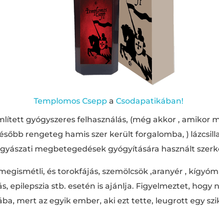
Templomos Csepp
a
Csodapatikában!
mlített gyógyszeres felhasználás, (még akkor , amikor 
később rengeteg hamis szer került forgalomba, ) lázcsill
yászati ​​megbetegedések gyógyítására használt szerkén
 megismétli, és torokfájás, szemölcsök ,aranyér , kígyóm
s, epilepszia stb. esetén is ajánlja. Figyelmeztet, hogy
a, mert az egyik ember, aki ezt tette, leugrott egy szik