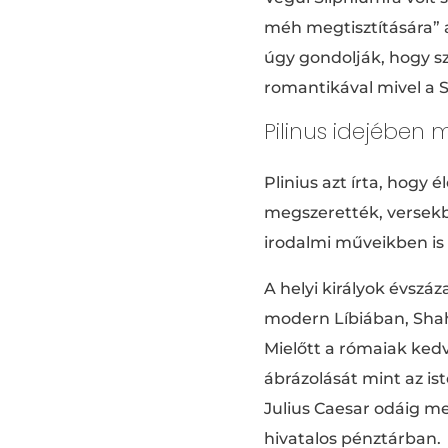
méh megtisztítására” a
úgy gondolják, hogy sz
romantikával mivel a S
Pilinus idejében 
Plinius azt írta, hogy
megszerették, versek
irodalmi műveikben is 
A helyi királyok évszá
modern Líbiában, Shah
Mielőtt a rómaiak ked
ábrázolását mint az i
Julius Caesar odáig me
hivatalos pénztárban.