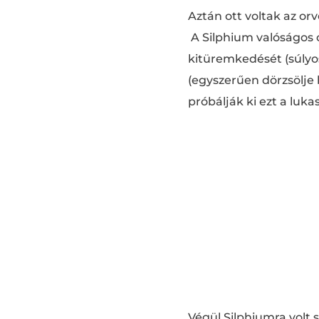
Aztán ott voltak az or
A Silphium valóságos 
kitüremkedését (súlyos
(egyszerűen dörzsölje b
próbálják ki ezt a luk
Végül Silphiumra volt 