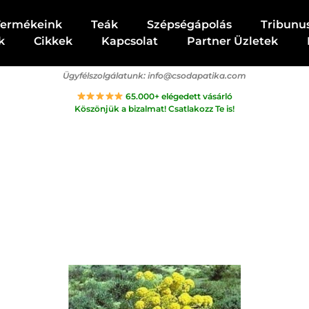
Termékeink
Teák
Szépségápolás
Tribunu
k
Cikkek
Kapcsolat
Partner Üzletek
Ügyfélszolgálatunk:
info@csodapatika.com
65.000+ elégedett vásárló
Köszönjük a bizalmat! Csatlakozz Te is!