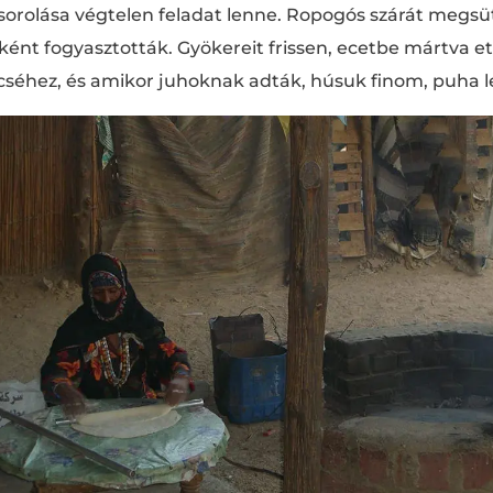
lsorolása végtelen feladat lenne. Ropogós szárát megsü
ként fogyasztották. Gyökereit frissen, ecetbe mártva et
encséhez, és amikor juhoknak adták, húsuk finom, puha l