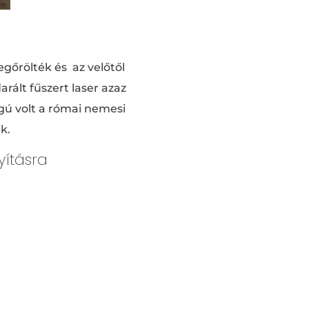
gőrölték és az velőtől
ált fűszert laser azaz
gú volt a római nemesi
k.
yításra