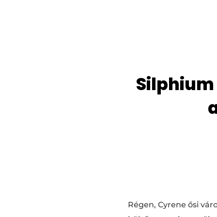
Silphium
a
Régen, Cyrene ősi vár