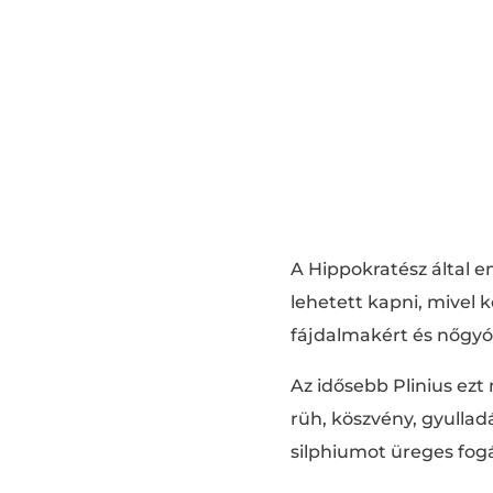
A Hippokratész által e
lehetett kapni, mivel 
fájdalmakért és nőgyóg
Az idősebb Plinius ezt
rüh, köszvény, gyulladá
silphiumot üreges fogáb