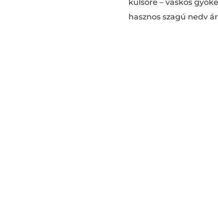
külsőre – vaskos gyöker
hasznos szagú nedv ára