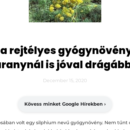
 a rejtélyes gyógynövény
ranynál is jóval drágáb
December 15, 2020
Kövess minket Google Hírekben ›
osában volt egy silphium nevű gyógynövény. Nem tűnt