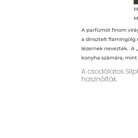
M
M
A parfümöt finom virág
a dinsztelt flamingói
lézernek nevezték. A 
konyha számára, mint a
A csodálatos Sil
használták.