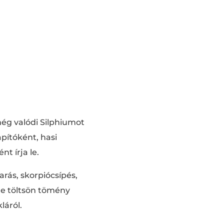
még valódi Silphiumot
apítóként, hasi
t írja le.
arás, skorpiócsípés,
 ne töltsön tömény
láról.