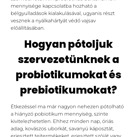
mennyisége kapcsolatba hozható a
bélgyulladások kialakulásával, ugyanis részt
vesznek a nyálkahártyát védő vajsav
előállításában.
Hogyan pótoljuk
szervezetünknek a
probiotikumokat és
prebiotikumokat?
Étkezéssel ma már nagyon nehezen pótolható
a hiányzó pobiotikum mennyiség, szinte
kivitelezhetetlen. Ehhez minden nap, óriás
adag, kovászos uborkát, savanyú káposztát,
erjesztett tejtermékeket, erjesztett szóját vagy