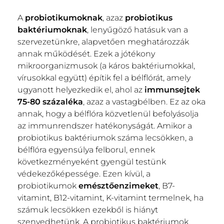
A
probiotikumoknak
, azaz
probiotikus
baktériumoknak
, lenyűgöző hatásuk van a
szervezetünkre, alapvetően meghatározzák
annak működését. Ezek a jótékony
mikroorganizmusok (a káros baktériumokkal,
vírusokkal együtt) építik fel a bélflórát, amely
ugyanott helyezkedik el, ahol az
immunsejtek
75-80 százaléka
, azaz a vastagbélben. Ez az oka
annak, hogy a bélflóra közvetlenül befolyásolja
az immunrendszer hatékonyságát. Amikor a
probiotikus baktériumok száma lecsökken, a
bélflóra egyensúlya felborul, ennek
következményeként gyengül testünk
védekezőképessége. Ezen kívül, a
probiotikumok
emésztőenzimeket
, B7-
vitamint, B12-vitamint, K-vitamint termelnek, ha
számuk lecsökken ezekből is hiányt
szenvedhetünk. A probiotikus baktériumok