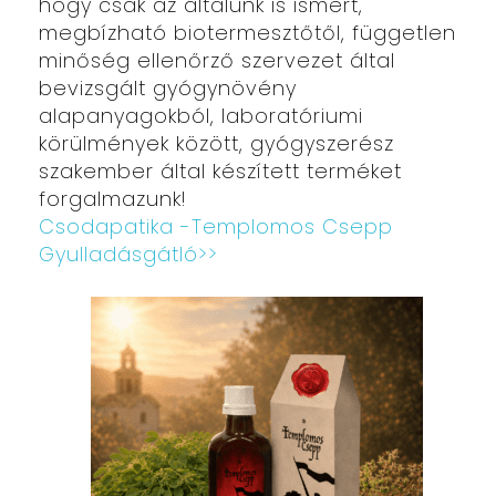
hogy csak az általunk is ismert,
megbízható biotermesztőtől, független
minőség ellenőrző szervezet által
bevizsgált gyógynövény
alapanyagokból, laboratóriumi
körülmények között, gyógyszerész
szakember által készített terméket
forgalmazunk!
Csodapatika -Templomos Csepp
Gyulladásgátló>>