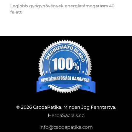
Legjobb gyógynövények energiatámogatásra 40
felett
© 2026 CsodaPatika. Minden Jog Fenntartva.
HerbaSacra s.r.o
info@csodapatika.com