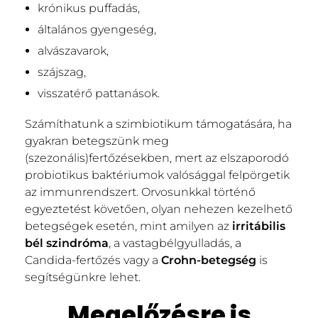
krónikus puffadás,
általános gyengeség,
alvászavarok,
szájszag,
visszatérő pattanások.
Számíthatunk a szimbiotikum támogatására, ha
gyakran betegszünk meg
(szezonális)fertőzésekben, mert az elszaporodó
probiotikus baktériumok valósággal felpörgetik
az immunrendszert. Orvosunkkal történő
egyeztetést követően, olyan nehezen kezelhető
betegségek esetén, mint amilyen az
irritábilis
bél szindróma
, a vastagbélgyulladás, a
Candida-fertőzés vagy a
Crohn-betegség
is
segítségünkre lehet.
Megelőzésre is