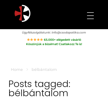
Csodapatika
Természet gyógyereje.
Ügyfélszolgálatunk:
info@csodapatika.com
65.000+ elégedett vásárló
Köszönjük a bizalmat! Csatlakozz Te is!
Home
bélbántalom
Posts tagged:
bélbántalom