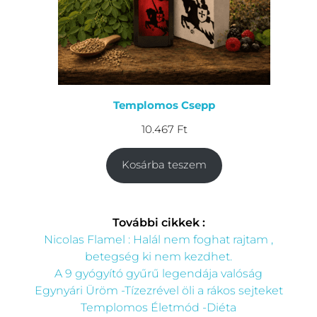
Templomos Csepp
10.467
Ft
Kosárba teszem
További cikkek :
Nicolas Flamel : Halál nem foghat rajtam ,
betegség ki nem kezdhet.
A 9 gyógyító gyűrű legendája valóság
Egynyári Üröm -Tízezrével öli a rákos sejteket
Templomos Életmód -Diéta