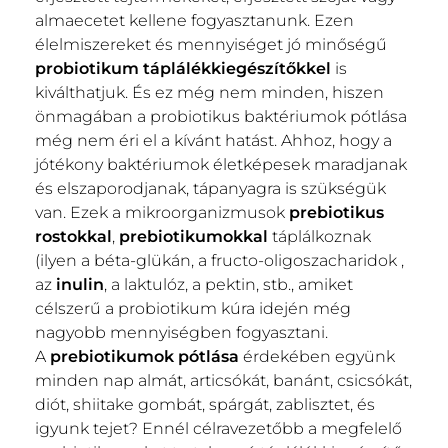
almaecetet kellene fogyasztanunk. Ezen
élelmiszereket és mennyiséget jó minőségű
probiotikum táplálékkiegészítőkkel
is
kiválthatjuk. És ez még nem minden, hiszen
önmagában a probiotikus baktériumok pótlása
még nem éri el a kívánt hatást. Ahhoz, hogy a
jótékony baktériumok életképesek maradjanak
és elszaporodjanak, tápanyagra is szükségük
van. Ezek a mikroorganizmusok
prebiotikus
rostokkal
,
prebiotikumokkal
táplálkoznak
(ilyen a béta-glükán, a fructo-oligoszacharidok ,
az
inulin
, a laktulóz, a pektin, stb., amiket
célszerű a probiotikum kúra idején még
nagyobb mennyiségben fogyasztani.
A
prebiotikumok pótlása
érdekében együnk
minden nap almát, articsókát, banánt, csicsókát,
diót, shiitake gombát, spárgát, zablisztet, és
igyunk tejet? Ennél célravezetőbb a megfelelő