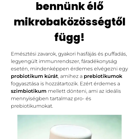
bennünk élő
mikrobaközösségtől
függ!
Emésztési zavarok, gyakori hasfájás és puffadás,
legyengült immunrendszer, fáradékonyság
esetén, mindenképpen érdemes elvégezni egy
probiotikum kúrát
, amihez a
prebiotikumok
fogyasztása is hozzátartozik. Ezért érdemes a
szimbiotikum
mellett dönteni, ami az ideális
mennyiségben tartalmaz pro- és
prebiotikumokat.