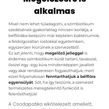
alkalmas
Mivel nem lehet túladagolni, a szimbiotikum
szedésének gyakorlatilag nincsen korlátja, a
bélflórába beépülni már képtelen baktériumok,
a feldolgozatlan rostokkal egyetemben,
egyszerűen kiürülnek a szervezetből.
Ez azt jelenti, hogy
megelőző jelleggel
is
érdemes szimbiotikum kúrát tartani, tavasszal,
ősszel egy -egy kúra mindenképpen javallott
vagy akár rendszeresen fogyaszthatjuk, mert
ezzel folyamatosan
fenntarthatjuk a bélflóra
egyensúlyát
. Sőt, ha így teszünk, a szervezet
természetes méregtelenítő funkcióit is
felerősíthetjük!
A Csodapatika elkötelezett amellett,