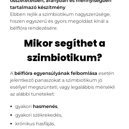
összetételben, arányban és mennyiségben
tartalmazó készítmény
.
Ebben rejlik a szimbiotikum nagyszerűsége,
hiszen egyszerű és gyors megoldást kínál a
bélflóra rendezésére.
Mikor segíthet a
szimbiotikum?
A
bélflóra egyensúlyának felbomlása
esetén
jelentkező panaszokat a szimbiotikum jó
eséllyel megszünteti, vagy legalábbis mérsékli
az alábbi tüneteket:
gyakori
hasmenés
,
gyakori székrekedés,
krónikus hasfájás,