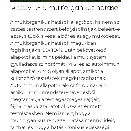
A COVID-19 multiorganikus hatásai
A multiorganikus hatások a legtöbb, ha nem az
összes testrendszert befolyásolhatják, beleértve
a szív, a tüdő, a vese, a bőr és az agy működését.
A multiorganikus hatások magukban
foglalhatják a COVID-19 után bekövetkező
állapotokat is, mint például a multisystem
gyulladásos szindrómát (MIS) és az autoimmun
állapotokat. A MIS olyan állapot, amikor a
különböző testrészek megduzzadhatnak.
Autoimmun állapotok akkor fordulnak elő,
amikor immunrendszere tévedésből
megtámadja a test egészséges sejtjeit,
fájdalmas duzzanatot okozva az érintett
testrészekben. Nem ismert, hogy a
multiorganikus rendszer hatása mennyi ideig
tarthat, és hogy a hatás krónikus egészségi