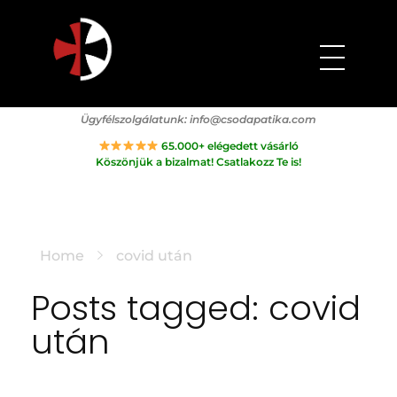
Csodapatika
Természet gyógyereje.
Ügyfélszolgálatunk:
info@csodapatika.com
65.000+ elégedett vásárló
Köszönjük a bizalmat! Csatlakozz Te is!
Home
covid után
Posts tagged: covid
után