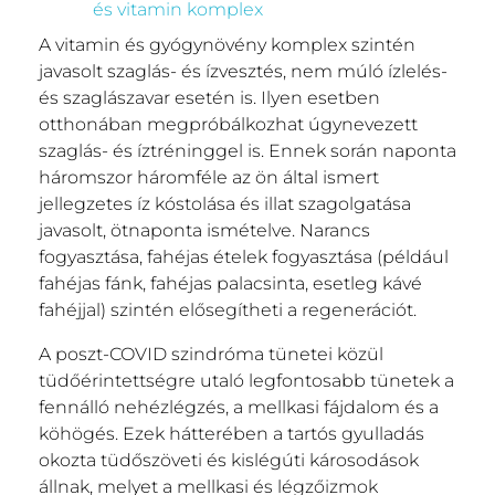
és vitamin komplex
A vitamin és gyógynövény komplex szintén
javasolt szaglás- és ízvesztés, nem múló ízlelés-
és szaglászavar esetén is. Ilyen esetben
otthonában megpróbálkozhat úgynevezett
szaglás- és íztréninggel is. Ennek során naponta
háromszor háromféle az ön által ismert
jellegzetes íz kóstolása és illat szagolgatása
javasolt, ötnaponta ismételve. Narancs
fogyasztása, fahéjas ételek fogyasztása (például
fahéjas fánk, fahéjas palacsinta, esetleg kávé
fahéjjal) szintén elősegítheti a regenerációt.
A poszt-COVID szindróma tünetei közül
tüdőérintettségre utaló legfontosabb tünetek a
fennálló nehézlégzés, a mellkasi fájdalom és a
köhögés. Ezek hátterében a tartós gyulladás
okozta tüdőszöveti és kislégúti károsodások
állnak, melyet a mellkasi és légzőizmok