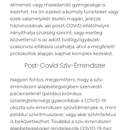
átmeneti vagy maradandó gyengesége is
kísérhet. Ha ön ezeket a komoly tüneteket vagy
ezek valamelyikét észleli magán, jelezze
háziorvosának, aki poszt-COVID ellátóhelyre
irányíthatja szükség szerint, vagy esetleg
közvetlenül is az adott tüdőgyógyászati
szakorvosi ellátásra utalhatja, ahol a megfelelő
protokollok alapján kaphat komplex kezelést.
Post-Covid Szív-Érrendszer
Nagyon fontos megemlíteni, hogy a szív-
érrendszeri alapbetegségben szenvedő
pácienseknél (például krónikus
szívelégtelenség) gyakoribbak a COVID-19
okozta szív-érrendszeri szövődmények is, mint
például szívritmuszavar, vagy akár szívinfarktus
is bekövetkezhet. Továbbá a szív-érrendszeri
alapbetegséggel rendelkezők COVID-19-hez