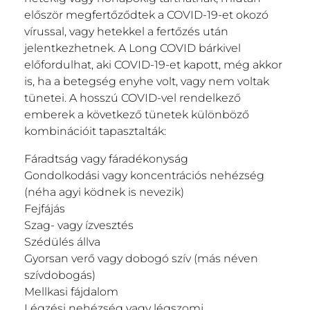
először megfertőződtek a COVID-19-et okozó
vírussal, vagy hetekkel a fertőzés után
jelentkezhetnek. A Long COVID bárkivel
előfordulhat, aki COVID-19-et kapott, még akkor
is, ha a betegség enyhe volt, vagy nem voltak
tünetei. A hosszú COVID-vel rendelkező
emberek a következő tünetek különböző
kombinációit tapasztalták:
Fáradtság vagy fáradékonyság
Gondolkodási vagy koncentrációs nehézség
(néha agyi ködnek is nevezik)
Fejfájás
Szag- vagy ízvesztés
Szédülés állva
Gyorsan verő vagy dobogó szív (más néven
szívdobogás)
Mellkasi fájdalom
Légzési nehézség vagy légszomj