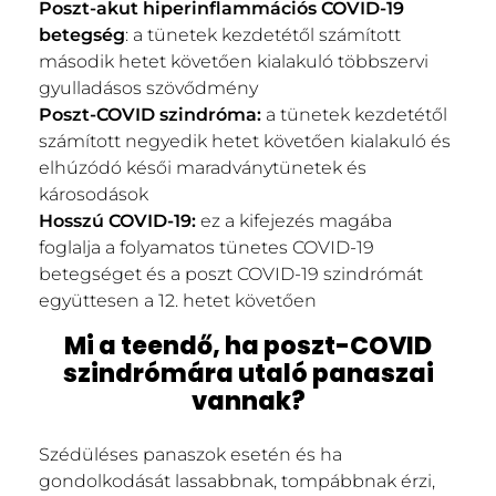
Poszt-akut hiperinflammációs COVID-19
betegség
: a tünetek kezdetétől számított
második hetet követően kialakuló többszervi
gyulladásos szövődmény
Poszt-COVID szindróma:
a tünetek kezdetétől
számított negyedik hetet követően kialakuló és
elhúzódó késői maradványtünetek és
károsodások
Hosszú COVID-19:
ez a kifejezés magába
foglalja a folyamatos tünetes COVID-19
betegséget és a poszt COVID-19 szindrómát
együttesen a 12. hetet követően
Mi a teendő, ha poszt-COVID
szindrómára utaló panaszai
vannak?
Szédüléses panaszok esetén és ha
gondolkodását lassabbnak, tompábbnak érzi,