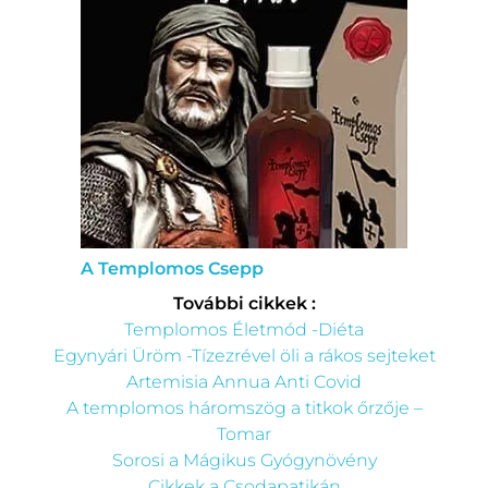
A Templomos Csepp
További cikkek :
Templomos Életmód -Diéta
Egynyári Üröm -Tízezrével öli a rákos sejteket
Artemisia Annua Anti Covid
A templomos háromszög a titkok őrzője –
Tomar
Sorosi a Mágikus Gyógynövény
Cikkek a Csodapatikán