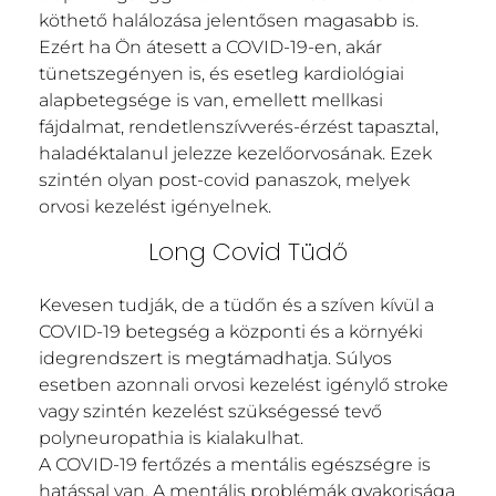
köthető halálozása jelentősen magasabb is.
Ezért ha Ön átesett a COVID-19-en, akár
tünetszegényen is, és esetleg kardiológiai
alapbetegsége is van, emellett mellkasi
fájdalmat, rendetlenszívverés-érzést tapasztal,
haladéktalanul jelezze kezelőorvosának. Ezek
szintén olyan post-covid panaszok, melyek
orvosi kezelést igényelnek.
Long Covid Tüdő
Kevesen tudják, de a tüdőn és a szíven kívül a
COVID-19 betegség a központi és a környéki
idegrendszert is megtámadhatja. Súlyos
esetben azonnali orvosi kezelést igénylő stroke
vagy szintén kezelést szükségessé tevő
polyneuropathia is kialakulhat.
A COVID-19 fertőzés a mentális egészségre is
hatással van. A mentális problémák gyakorisága