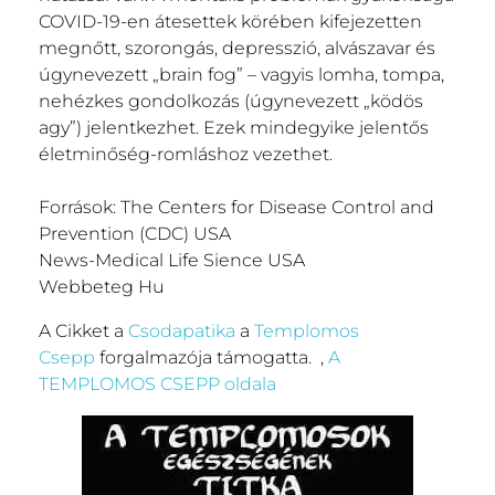
COVID-19-en átesettek körében kifejezetten
megnőtt, szorongás, depresszió, alvászavar és
úgynevezett „brain fog” – vagyis lomha, tompa,
nehézkes gondolkozás (úgynevezett „ködös
agy”) jelentkezhet. Ezek mindegyike jelentős
életminőség-romláshoz vezethet.
Források: The Centers for Disease Control and
Prevention (CDC) USA
News-Medical Life Sience USA
Webbeteg Hu
A Cikket a
Csodapatika
a
Templomos
Csepp
forgalmazója támogatta. ,
A
TEMPLOMOS CSEPP oldala