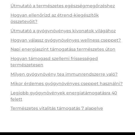
Útmutató a természetes egészségmegőrzéshez
Hogyan ellenőrizd az étrend-kiegészítők
összetevőit?
Útmutató a gyógynövényes kivonatok világához
Hogyan válassz gyógynövényes wellness cseppet?
Napi energiaszint támogatása természetes úton
Hogyan támogasd szellemi frissességed
természetesen
Milyen gyógynövény tea immunrendszerre való?
Mikor érdemes gyógynövényes cseppet használni?
Legjobb gyógynövények energiatámogatásra 40
felett
Természetes vitalitás támogatás 7 alapelve