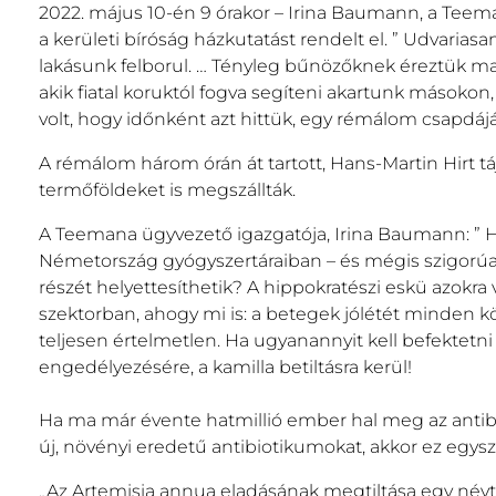
2022. május 10-én 9 órakor – Irina Baumann, a Teem
a kerületi bíróság házkutatást rendelt el. ” Udvari
lakásunk felborul. … Tényleg bűnözőknek éreztük ma
akik fiatal koruktól fogva segíteni akartunk másoko
volt, hogy időnként azt hittük, egy rémálom csapdáj
A rémálom három órán át tartott, Hans-Martin Hirt tá
termőföldeket is megszállták.
A Teemana ügyvezető igazgatója, Irina Baumann: ” H
Németország gyógyszertáraiban – és mégis szigorúa
részét helyettesíthetik? A hippokratészi eskü azokr
szektorban, ahogy mi is: a betegek jólétét minden kö
teljesen értelmetlen. Ha ugyanannyit kell befektetni
engedélyezésére, a kamilla betiltásra kerül!
Ha ma már évente hatmillió ember hal meg az antibio
új, növényi eredetű antibiotikumokat, akkor ez egys
„Az Artemisia annua eladásának megtiltása egy névte