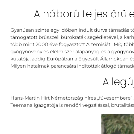
A háború teljes őrül
Gyanúsan szinte egy időben indult durva támadás tö
támogatott brüsszeli bürokraták segédletével, a ka
több mint 2000 éve fogyasztott Artemisiát. Míg töb
gyógynövény és élelmiszer alapanyag és a gyógynövé
kutatója, addig Európában a Egyesült Államokban és 
Milyen hatalmak parancsára indítottak átfogó támadás
A legú
Hans-Martin Hirt Németország híres „fűvesembere”, 
Teemana igazgatója is rendőri vegzálással, brutalitá