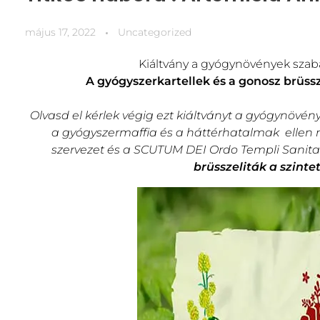
május 17, 2022
Uncategorized
Kiáltvány a gyógynövények sza
A gyógyszerkartellek és a gonosz brüss
Olvasd el kérlek végig ezt kiáltványt a gyógynö
a gyógyszermaffia és a háttérhatalmak ellen m
szervezet és a SCUTUM DEI Ordo Templi Sanitatus
brüsszeliták a szint