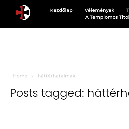
Kezdőlap
Vélemények
A Templomos Tito
Csodapatika
Természet gyógyereje.
Home
háttérhatalmak
Posts tagged: háttér