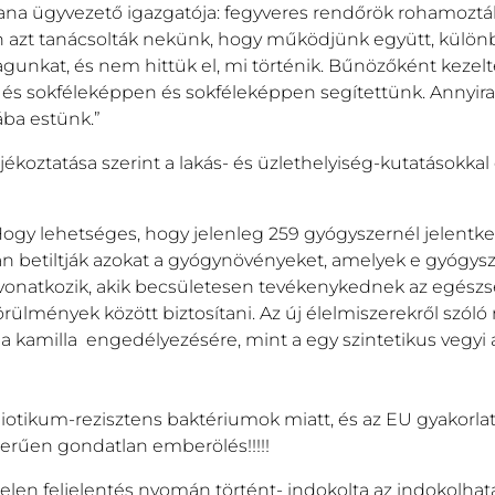
ana ügyvezető igazgatója: fegyveres rendőrök rohamoztá
asan azt tanácsolták nekünk, hogy működjünk együtt, külö
gunkat, és nem hittük el, mi történik. Bűnözőként kezelt
n, és sokféleképpen és sokféleképpen segítettünk. Annyira
ába estünk.”
jékoztatása szerint a lakás- és üzlethelyiség-kutatásokka
ogy lehetséges, hogy jelenleg 259 gyógyszernél jelentke
n betiltják azokat a gyógynövényeket, amelyek e gyógys
a vonatkozik, akik becsületesen tevékenykednek az egész
rülmények között biztosítani. Az új élelmiszerekről szóló
 a kamilla engedélyezésére, mint a egy szintetikus vegyi
tikum-rezisztens baktériumok miatt, és az EU gyakorlatil
zerűen gondatlan emberölés!!!!!
len feljelentés nyomán történt- indokolta az indokolhata