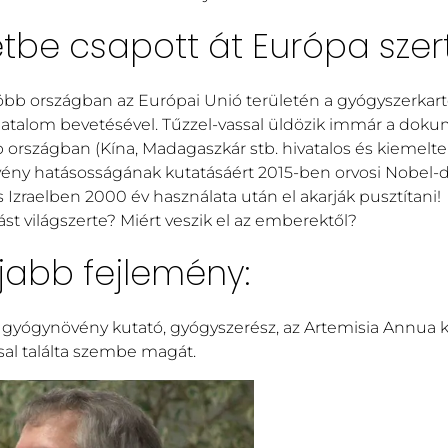
etbe csapott át Európa szert
bb országban az Európai Unió területén a gyógyszerkartel
rhatalom bevetésével. Tűzzel-vassal üldözik immár a dok
b országban (Kína, Madagaszkár stb. hivatalos és kiemelt
ny hatásosságának kutatásáért 2015-ben orvosi Nobel-dí
Izraelben 2000 év használata után el akarják pusztítani!
t világszerte? Miért veszik el az emberektől?
jabb fejlemény:
gyógynövény kutató, gyógyszerész, az Artemisia Annua k
ssal találta szembe magát.