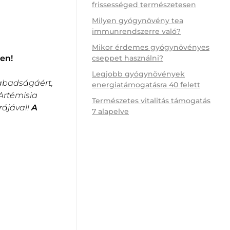
frissességed természetesen
Milyen gyógynövény tea
immunrendszerre való?
Mikor érdemes gyógynövényes
cseppet használni?
en!
Legjobb gyógynövények
zabadságáért,
energiatámogatásra 40 felett
Artémisia
Természetes vitalitás támogatás
rájával!
A
7 alapelve