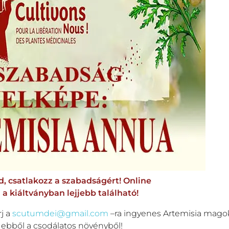
d, csatlakozz a szabadságért! Online
a a kiáltványban lejjebb található!
rj a
scutumdei@gmail.com
–ra ingyenes Artemisia magoké
 ebből a csodálatos növényből!