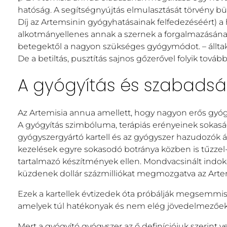
hatóság. A segítségnyújtás elmulasztását törvény bü
Díj az Artemsinin gyógyhatásainak felfedezéséért) a
alkotmányellenes annak a szernek a forgalmazásának 
betegektől a nagyon szükséges gyógymódot. – álltak 
De a betiltás, pusztítás sajnos gőzerővel folyik tovább
A gyógyítás és szabads
Az Artemisia annua amellett, hogy nagyon erős gyó
A gyógyítás szimbóluma, terápiás erényeinek sokasá
gyógyszergyártó kartell és az gyógyszer hazudozók ál
kezelések egyre sokasodó botránya közben is tűzzel
tartalmazó készítmények ellen. Mondvacsinált indoko
küzdenek dollár százmilliókat megmozgatva az Artem
Ezek a kartellek évtizedek óta próbálják megsemm
amelyek túl hatékonyak és nem elég jövedelmezőek
Mert a gyógyító gyógyszer az ő definíciójuk szerint