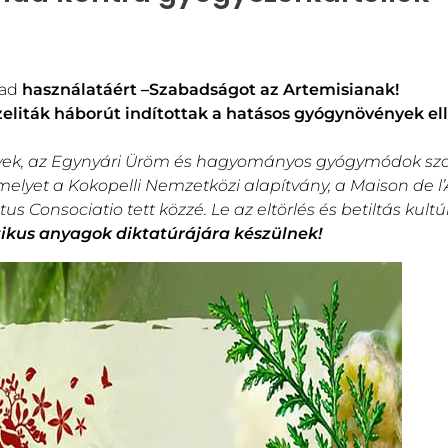
bad
használatáért –Szabadságot az Artemisianak!
zeliták háborút indítottak a hatásos gyógynövények ell
vények, az Egynyári Üröm és hagyományos gyógymódok s
elyet a Kokopelli Nemzetközi alapítvány, a Maison de l’
 Consociatio tett közzé. Le az eltörlés és betiltás kultú
etikus anyagok diktatúrájára készülnek!