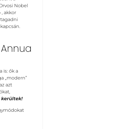
 Orvosi Nobel
 , akkor
 tagadni
 kapcsán.
a Annua
is: ők a
rága „modern”
az azt
ókat,
 kerültek!
ógymódokat