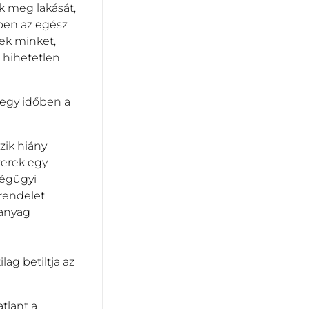
k meg lakását,
nben az egész
ek minket,
 hihetetlen
l egy időben a
zik hiány
zerek egy
ségügyi
 rendelet
 anyag
ag betiltja az
tlant a