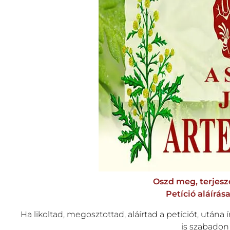
Oszd meg, terjesz
Petíció aláírás
Ha likoltad, megosztottad, aláírtad a petíciót, utána í
is szabadon