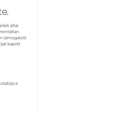
e.
lek által
umentáltan
en támogatott
jat kapott
utatója a