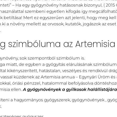
nteti” – Ha egy gyógynövény hatásosnak bizonyul, ( 2015
 használattal szembeni egyetlen kifogás igy megcáfolható
betiltása! Mert ez egyszerűen azt jelenti, hogy meg kell
ki a növény mellett az orvosok, kutatók, jogászok az eset
.
ág szimbóluma az Artemisi
gynövény, sok szempontból szimbólum is.
ga miatt, de egyben a gyógyítás elárulásának szimbóluma 
tal kikényszerített, hatástalan, veszélyes és rendkívül d
-vassal küzdenek az Artemisia annua – Egynyári Üröm és 
kkal, óriási pénzzel, hatalommal befolyásolva döntéshoz
isia ellen.
A gyógynövények a gyilkosok halállistájára
isíteni a hagyományos gyógyszerek, gyógynövények , gy
.
 veszteséges gyógyszer…