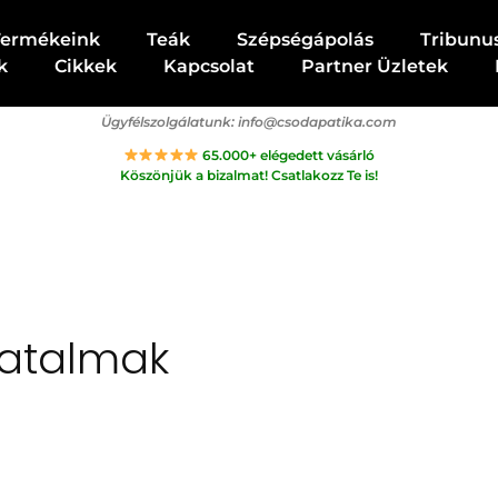
Termékeink
Teák
Szépségápolás
Tribunu
k
Cikkek
Kapcsolat
Partner Üzletek
Ügyfélszolgálatunk:
info@csodapatika.com
65.000+ elégedett vásárló
Köszönjük a bizalmat! Csatlakozz Te is!
hatalmak