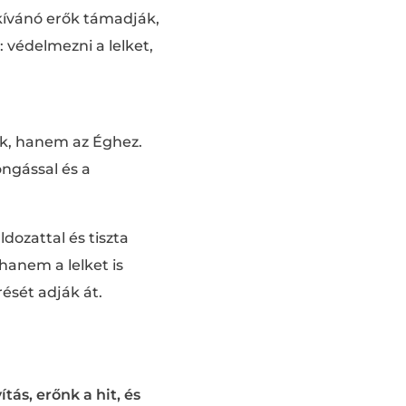
kívánó erők támadják,
védelmezni a lelket,
k, hanem az Éghez.
ongással és a
ldozattal és tiszta
 hanem a lelket is
ését adják át.
s, erőnk a hit, és