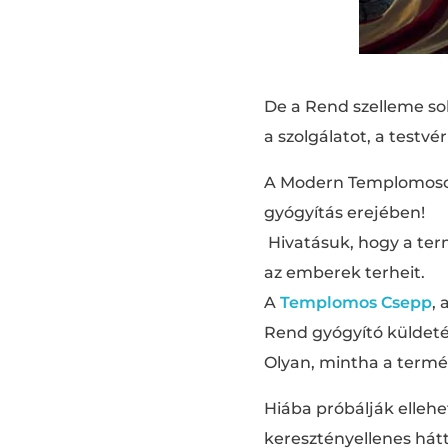
De a Rend szelleme soh
a szolgálatot, a testvé
A Modern Templomosok
gyógyítás erejében!
Hivatásuk, hogy a ter
az emberek terheit.
A
Templomos Csepp
,
Rend gyógyító küldeté
Olyan, mintha a termés
Hiába próbálják ellehe
keresztényellenes hátt