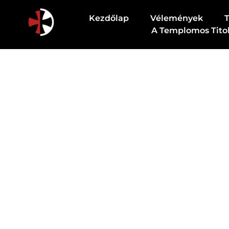
Kezdőlap
Vélemények
A Templomos Tito
Csodapatika
Természet gyógyereje.