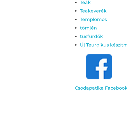
Teák
Teakeverék
Templomos
tömjén
tusfürdők
Új Teurgikus készí
Csodapatika Facebook