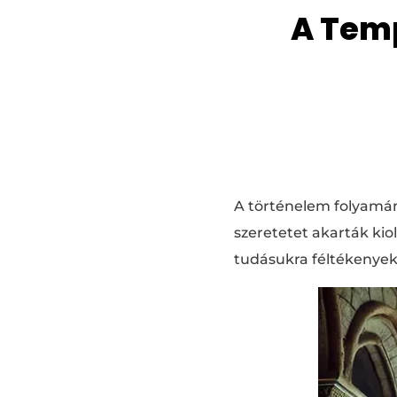
A Tem
A történelem folyamán 
szeretetet akarták ki
tudásukra féltékenyek v