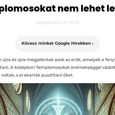
plomosokat nem lehet le
Szeptember 29, 2025
Kövess minket Google Hírekben ›
újra és újra megjelentek azok az erők, amelyek a fényt,
oltani. A középkori Templomosokat eretnekséggel vádol
oltak, s el akarták pusztítani őket.