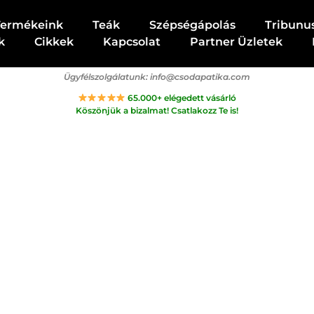
Termékeink
Teák
Szépségápolás
Tribunu
k
Cikkek
Kapcsolat
Partner Üzletek
Ügyfélszolgálatunk:
info@csodapatika.com
65.000+ elégedett vásárló
Köszönjük a bizalmat! Csatlakozz Te is!