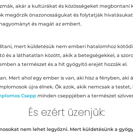
tszmák, akár a kultúrákat és közösségeket megbontani 
megőrzik önazonosságukat és folytatják hivatásukat: 
a hagyományt és magát az embert.
lítani, mert küldetésük nem emberi hatalomhoz kötődi
tó és a láthatatlan között, akik a betegségekkel, a szor
mben a természet és a hit gyógyító erejét hozzák el.
n. Mert ahol egy ember is van, aki hisz a fényben, aki á
 Templomosok újra élnek. Ők azok, akik nemcsak a testet,
mplomos Csepp
minden cseppjében a természet szívver
És ezért üzenjük:
sokat nem lehet legyőzni. Mert küldetésünk a gyógyítá