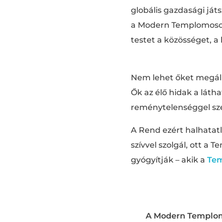
globális gazdasági já
a Modern Templomosok 
testet a közösséget, 
Nem lehet őket megál
Ők az élő hidak a látha
reménytelenséggel sze
A Rend ezért halhatatla
szívvel szolgál, ott a
gyógyítják – akik a
Te
A Modern Templomo