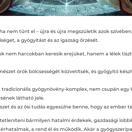
a nem tűnt el – újra és újra megszületik azok szívében, a
riséget, a gyógyítást és az igazság őrzését.
 nem harcokban keresik erejüket, hanem a lélek tisz
mészet örök bölcsességét közvetítsék, és gyógyító kés
 a tradicionális gyógynövény-komplex, nem csupán egy
sének látható jele.
zet és az ősi tudás egyesülne benne, hogy az ember test
tetleníteni bármilyen hatalmi érdekek, gazdasági lobb
érhatalmak, a rend él és működik. Akár a gyógyszeripa