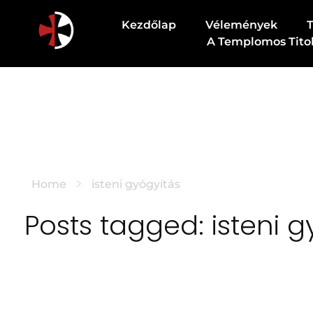
Kezdőlap
Vélemények
A Templomos Tito
Csodapatika
Természet gyógyereje.
Home
isteni gyógyítás
Posts tagged: isteni g