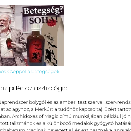
s Cseppel a betegségek
k pillér az asztrológia
prendszer bolygói és az emberi test szervei, szervrends
dat az agyhoz, a Merkúrt a tüdőhöz kapcsolta). Ezért tartot
nyában. Archidoxes of Magic című munkájában például jó 
átott talizmánok és a különböző medálok gyógyító hatásán
phabetum Maginak nevezett el, és ezt használva, angyal