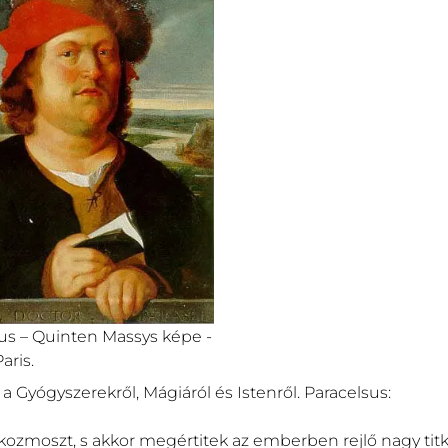
us – Quinten Massys képe -
aris.
l a Gyógyszerekről, Mágiáról és Istenről. Paracelsus:
ozmoszt, s akkor megértitek az emberben rejlő nagy titk