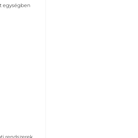
zet egységben
ati rendszerek