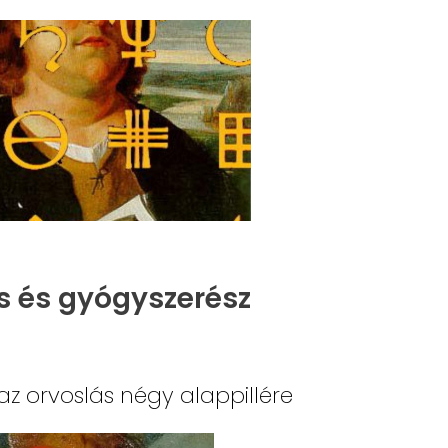
s és gyógyszerész
az orvoslás négy alappillére