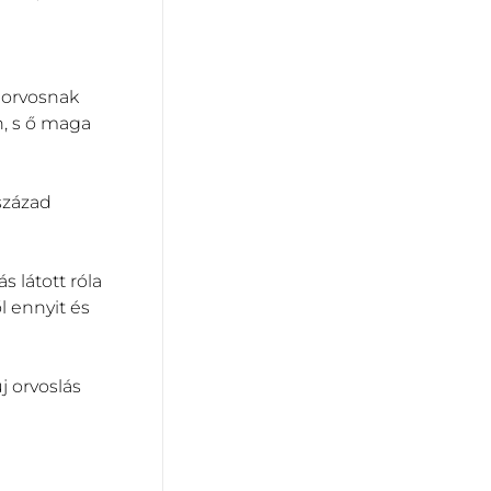
z orvosnak
n, s ő maga
 század
s látott róla
l ennyit és
j orvoslás