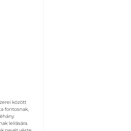
zerei között
ta fontosnak,
néhány
ak leírására.
ok nevét véste