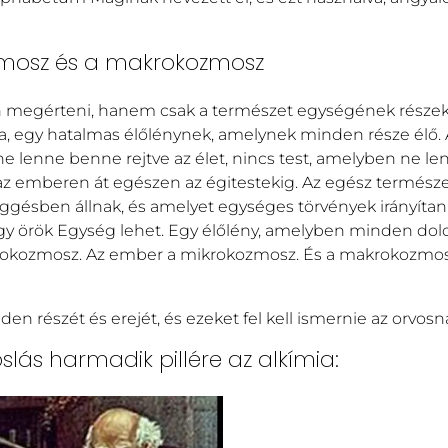
zmosz és a makrokozmosz
 megérteni, hanem csak a természet egységének részek
a, egy hatalmas élőlénynek, amelynek minden része élő. 
lenne benne rejtve az élet, nincs test, amelyben ne len
s az emberen át egészen az égitestekig. Az egész termész
gésben állnak, és amelyet egységes törvények irányítan
egy örök Egység lehet. Egy élőlény, amelyben minden dol
rokozmosz. Az ember a mikrokozmosz. És a makrokozmos
részét és erejét, és ezeket fel kell ismernie az orvosn
slás harmadik pillére az alkímia: