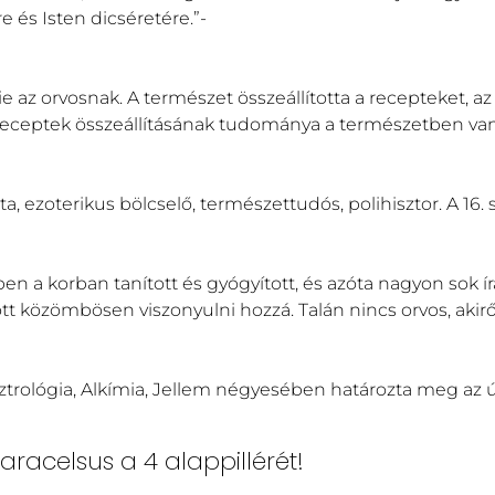
 és Isten dicséretére.”-
ie az orvosnak. A természet összeállította a recepteket, a
 receptek összeállításának tudománya a természetben va
ta, ezoterikus bölcselő, természettudós, polihisztor. A 16.
n a korban tanított és gyógyított, és azóta nagyon sok írá
ott közömbösen viszonyulni hozzá. Talán nincs orvos, akirő
sztrológia, Alkímia, Jellem négyesében határozta meg az ú
aracelsus a 4 alappillérét!