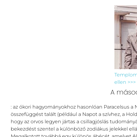
Templomo
ellen >>>
A másodi
: az ókori hagyományokhoz hasonlóan Paracelsus a Na
összefüggést talált (például a Napot a szívhez, a Hol
hogy az orvos legyen jártas a csillagjóslás tudomá
bekezdést szentel a különböző zodiákus jelekkel ell
Megalkotott továbbá egy különös ábécét, amelyet Al