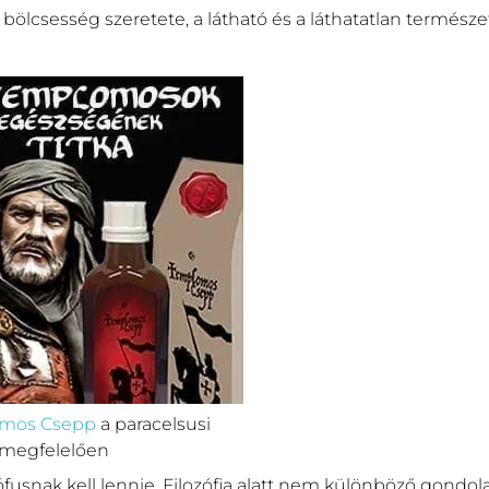
 a bölcsesség szeretete, a látható és a láthatatlan termés
omos Csepp
a paracelsusi
 megfelelően
ófusnak kell lennie. Filozófia alatt nem különböző gondol