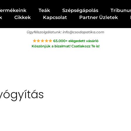
Termékeink
Teák
Szépségápolás
Tribunu
k
Cikkek
Kapcsolat
Partner Üzletek
Ügyfélszolgálatunk:
info@csodapatika.com
65.000+ elégedett vásárló
Köszönjük a bizalmat! Csatlakozz Te is!
yógyítás