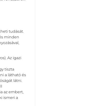
heti tudását.
, és minden
yozásával,
os). Az igazi
y tiszta
ni a látható és
óságát látni.
ll
ia az embert,
i ismeri a