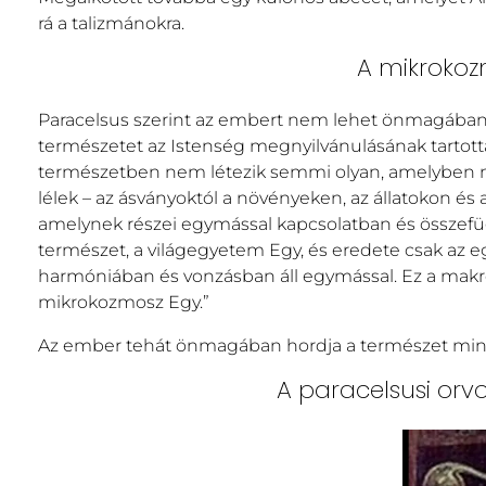
rá a talizmánokra.
A mikroko
Paracelsus szerint az embert nem lehet önmagában
természetet az Istenség megnyilvánulásának tartott
természetben nem létezik semmi olyan, amelyben ne 
lélek – az ásványoktól a növényeken, az állatokon é
amelynek részei egymással kapcsolatban és összefüg
természet, a világegyetem Egy, és eredete csak az 
harmóniában és vonzásban áll egymással. Ez a mak
mikrokozmosz Egy.”
Az ember tehát önmagában hordja a természet minden 
A paracelsusi orvo