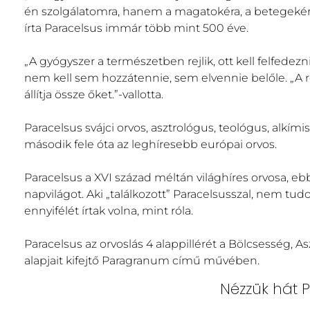
én szolgálatomra, hanem a magatokéra, a betegekére
írta Paracelsus immár több mint 500 éve.
„A gyógyszer a természetben rejlik, ott kell felfedezn
nem kell sem hozzátennie, sem elvennie belőle. „A
állítja össze őket.”-vallotta.
Paracelsus svájci orvos, asztrológus, teológus, alkímis
második fele óta az leghíresebb európai orvos.
Paracelsus a XVI század méltán világhíres orvosa, ebbe
napvilágot. Aki „találkozott” Paracelsusszal, nem tud
ennyifélét írtak volna, mint róla.
Paracelsus az orvoslás 4 alappillérét a Bölcsesség, A
alapjait kifejtő Paragranum című művében.
Nézzük hát P