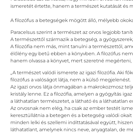
ismeretét értette, hanem a természet kutatását és m
A filozófus a betegségek mögött álló, mélyebb okokat 
Paracelsus szerint a természet az orvos legjobb taní
A természettől származik a betegség, a gyógyszerek, a
A filozófia nem más, mint tanulni a természettől, a
élőlény egy betű ebben a könyvben. A filozófus ne
hanem olvassa a könyvet, mert szeretné megérteni, h
„A természet valódi ismerete az igazi filozófia. Aki fő
filozófus a valóságot látja, nem a külső megjelenést.
Az igazi orvos látja önmagában a makrokozmosz teljes 
kristály lenne. Ez a filozófia, amelyen a gyógyítás ig
a láthatatlan természetet, a látható és a láthatatlan 
Az orvosnak nem elég, ha csak az ember testét ismeri,
keresztüllátnia a betegen és a betegség valódi okait
minden lelki és szellemi indíttatásával együtt, hiszen
láthatatlant, amelynek nincs neve, anyagtalan, de m