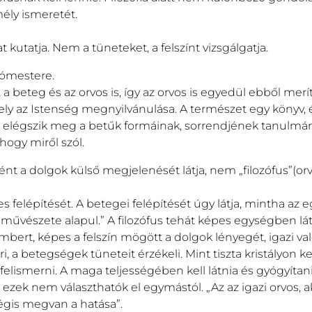
ély ismeretét.
kutatja. Nem a tüneteket, a felszínt vizsgálgatja.
tómestere.
 beteg és az orvos is, így az orvos is egyedül ebből merít
mely az Istenség megnyilvánulása. A természet egy könyv
m elégszik meg a betűk formáinak, sorrendjének tanulmán
ogy miről szól.
ként a dolgok külső megjelenését látja, nem „filozófus”(orv
felépítését. A betegei felépítését úgy látja, mintha az eg
az művészete alapul.” A filozófus tehát képes egységben lát
embert, képes a felszín mögött a dolgok lényegét, igazi val
 a betegségek tüneteit érzékeli. Mint tiszta kristályon ke
 felismerni. A maga teljességében kell látnia és gyógyítan
 ezek nem választhatók el egymástól. „Az az igazi orvos, ak
égis megvan a hatása”.