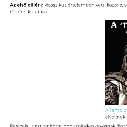
Az első pillér
a klasszikus értelemben vett filozófia,
történő kutatása
A Templ
elveknek
Paracelsus azt tanította, hogy minden orvosnak filoz