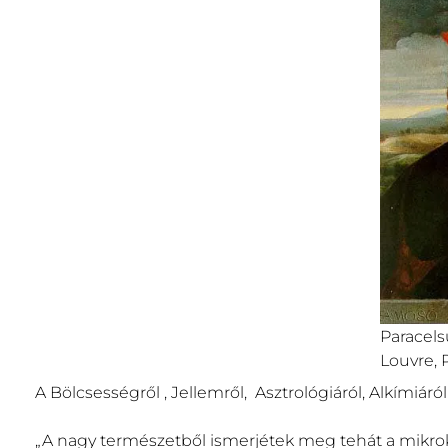
Paracels
Louvre, P
A Bölcsességről , Jellemről, Asztrológiáról, Alkímiáró
„A nagy természetből ismerjétek meg tehát a mikrok