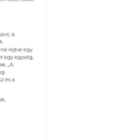
ént. A
A
ne rejtve egy
et egy egység,
ak. „A
og
z és a
ak.