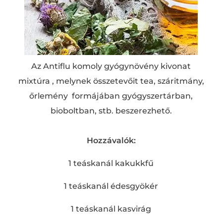
Az Antiflu komoly gyógynövény kivonat
mixtúra , melynek összetevőit tea, száritmány,
őrlemény formájában gyógyszertárban,
bioboltban, stb. beszerezhető.
Hozzávalók:
1 teáskanál kakukkfű
1 teáskanál édesgyökér
1 teáskanál kasvirág