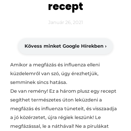
recept
Január 26, 2021
Kövess minket Google Hírekben ›
Amikor a megfázás és influenza elleni
küzdelemről van szó, úgy érezhetjük,
semminek sincs hatása.
De van remény! Ez a három plusz egy recept
segíthet természetes úton leküzdeni a
megfázás és influenza tüneteit, és visszaadja
a jó közérzetet, újra régiek leszünk! Le
megfázással, le a náthával! Ne a pirulákat