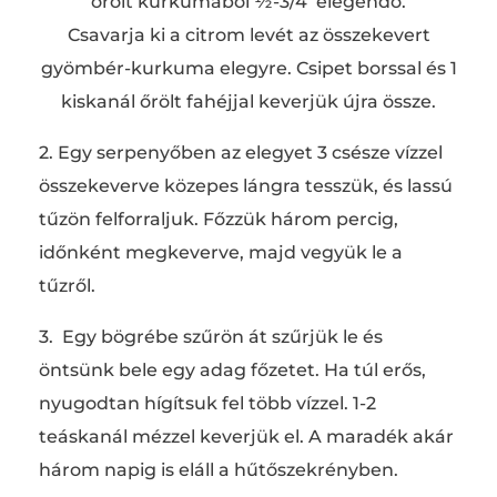
örölt kurkumából ½-3/4 elegendő.
Csavarja ki a citrom levét az összekevert
gyömbér-kurkuma elegyre. Csipet borssal és 1
kiskanál őrölt fahéjjal keverjük újra össze.
2. Egy serpenyőben az elegyet 3 csésze vízzel
összekeverve közepes lángra tesszük, és lassú
tűzön felforraljuk. Főzzük három percig,
időnként megkeverve, majd vegyük le a
tűzről.
3. Egy bögrébe szűrön át szűrjük le és
öntsünk bele egy adag főzetet. Ha túl erős,
nyugodtan hígítsuk fel több vízzel. 1-2
teáskanál mézzel keverjük el. A maradék akár
három napig is eláll a hűtőszekrényben.