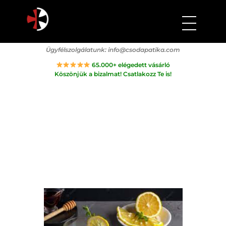
Csodapatika
Természet gyógyereje.
Ügyfélszolgálatunk:
info@csodapatika.com
65.000+ elégedett vásárló
Köszönjük a bizalmat! Csatlakozz Te is!