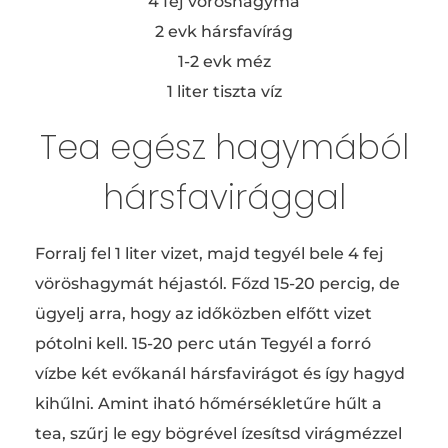
4 fej vöröshagyma
2 evk hársfavírág
1-2 evk méz
1 liter tiszta víz
Tea egész hagymából
hársfavirággal
Forralj fel 1 liter vizet, majd tegyél bele 4 fej
vöröshagymát héjastól. Főzd 15-20 percig, de
ügyelj arra, hogy az időközben elfőtt vizet
pótolni kell. 15-20 perc után Tegyél a forró
vízbe két evőkanál hársfavirágot és így hagyd
kihűlni. Amint iható hőmérsékletűre hűlt a
tea, szűrj le egy bögrével ízesítsd virágmézzel