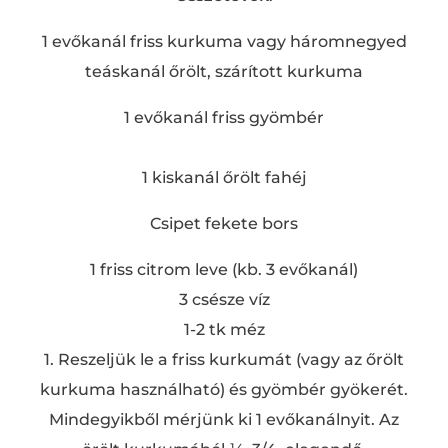
1 evőkanál friss kurkuma vagy háromnegyed
teáskanál őrölt, szárított kurkuma
1 evőkanál friss gyömbér
1 kiskanál őrölt fahéj
Csipet fekete bors
1 friss citrom leve (kb. 3 evőkanál)
3 csésze víz
1-2 tk méz
1. Reszeljük le a friss kurkumát (vagy az őrölt
kurkuma használható) és gyömbér gyökerét.
Mindegyikből mérjünk ki 1 evőkanálnyit. Az