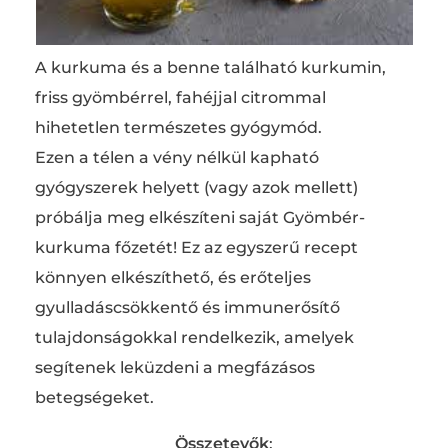
A kurkuma és a benne található kurkumin,
friss gyömbérrel, fahéjjal citrommal
hihetetlen természetes gyógymód.
Ezen a télen a vény nélkül kapható
gyógyszerek helyett (vagy azok mellett)
próbálja meg elkészíteni saját Gyömbér-
kurkuma főzetét! Ez az egyszerű recept
könnyen elkészíthető, és erőteljes
gyulladáscsökkentő és immunerősítő
tulajdonságokkal rendelkezik, amelyek
segítenek leküzdeni a megfázásos
betegségeket.
Összetevők
: