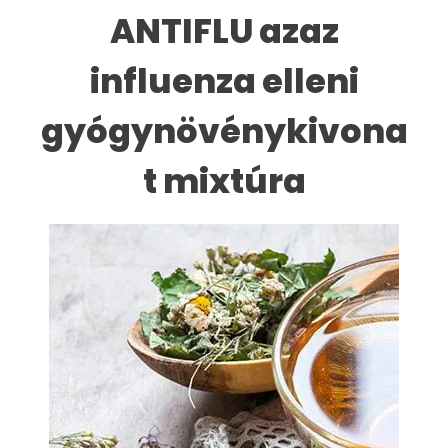
ANTIFLU azaz
influenza elleni
gyógynövénykivona
t mixtúra