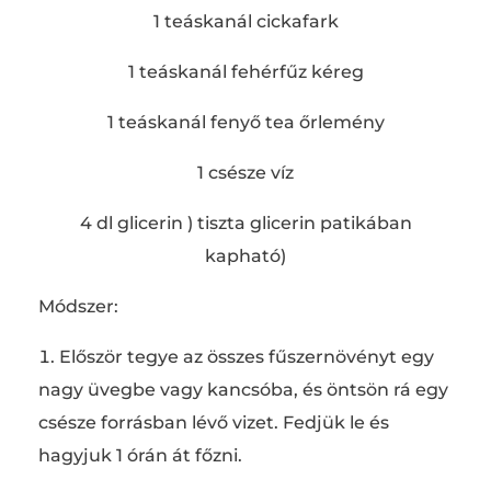
1 teáskanál cickafark
1 teáskanál fehérfűz kéreg
1 teáskanál fenyő tea őrlemény
1 csésze víz
4 dl glicerin ) tiszta glicerin patikában
kapható)
Módszer:
Először tegye az összes fűszernövényt egy
nagy üvegbe vagy kancsóba, és öntsön rá egy
csésze forrásban lévő vizet. Fedjük le és
hagyjuk 1 órán át főzni.