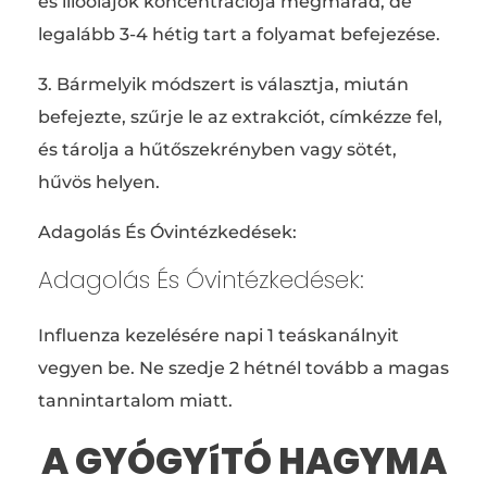
és illóolajok koncentrációja megmarad, de
legalább 3-4 hétig tart a folyamat befejezése.
3. Bármelyik módszert is választja, miután
befejezte, szűrje le az extrakciót, címkézze fel,
és tárolja a hűtőszekrényben vagy sötét,
hűvös helyen.
Adagolás És Óvintézkedések:
Adagolás És Óvintézkedések:
Influenza kezelésére napi 1 teáskanálnyit
vegyen be. Ne szedje 2 hétnél tovább a magas
tannintartalom miatt.
A GYÓGYíTÓ HAGYMA