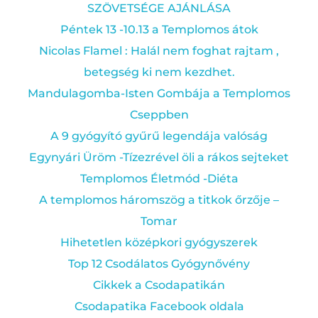
SZÖVETSÉGE AJÁNLÁSA
Péntek 13 -10.13 a Templomos átok
Nicolas Flamel : Halál nem foghat rajtam ,
betegség ki nem kezdhet.
Mandulagomba-Isten Gombája a Templomos
Cseppben
A 9 gyógyító gyűrű legendája valóság
Egynyári Üröm -Tízezrével öli a rákos sejteket
Templomos Életmód -Diéta
A templomos háromszög a titkok őrzője –
Tomar
Hihetetlen középkori gyógyszerek
Top 12 Csodálatos Gyógynővény
Cikkek a Csodapatikán
Csodapatika Facebook oldala