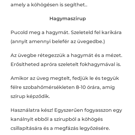
amely a köhögésen is segíthet..
Hagymaszirup
Pucold meg a hagymát. Szeleteld fel karikára
(annyit amennyi belefér az üvegedbe.)
Az üvegbe rétegezzük a hagymát és a mézet.
Erősítheted apróra szeletelt fokhagymával is.
Amikor az üveg megtelt, fedjük le és tegyük
félre szobahőmérsékleten 8-10 órára, amíg
szirup képződik.
Használatra kész! Egyszerűen fogyasszon egy
kanálnyit ebből a szirupból a köhögés
csillapítására és a megfázás legyőzésére.