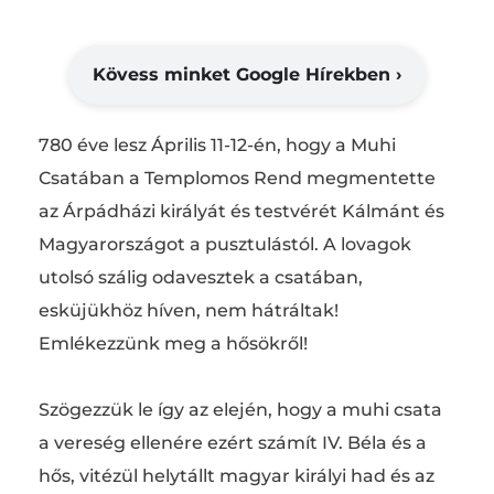
Kövess minket Google Hírekben ›
780 éve lesz Április 11-12-én, hogy a Muhi
Csatában a Templomos Rend megmentette
az Árpádházi királyát és testvérét Kálmánt és
Magyarországot a pusztulástól. A lovagok
utolsó szálig odavesztek a csatában,
esküjükhöz híven, nem hátráltak!
Emlékezzünk meg a hősökről!
Szögezzük le így az elején, hogy a muhi csata
a vereség ellenére ezért számít IV. Béla és a
hős, vitézül helytállt magyar királyi had és az