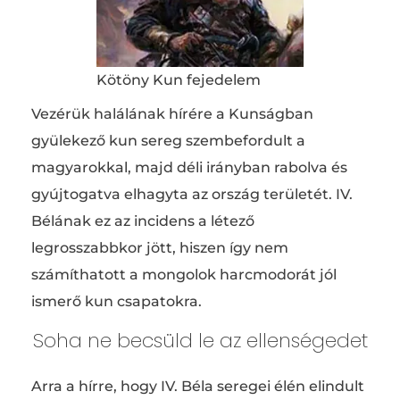
Kötöny Kun fejedelem
Vezérük halálának hírére a Kunságban
gyülekező kun sereg szembefordult a
magyarokkal, majd déli irányban rabolva és
gyújtogatva elhagyta az ország területét. IV.
Bélának ez az incidens a létező
legrosszabbkor jött, hiszen így nem
számíthatott a mongolok harcmodorát jól
ismerő kun csapatokra.
Soha ne becsüld le az ellenségedet
Arra a hírre, hogy IV. Béla seregei élén elindult