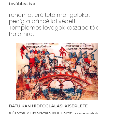
továbbra is a
rohamot erőltető mongolokat
pedig a páncéllal védett
Templomos lovagok kaszabolták
halomra.
BATU KÁN HÍDFOGLALÁSI KÍSÉRLETE
SÚLYOS KUDARCBA FULLADT, a mongolok