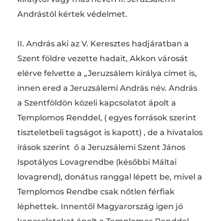
Andrástól kértek védelmet.
II. András aki az V. Keresztes hadjáratban a
Szent földre vezette hadait, Akkon városát
elérve felvette a „Jeruzsálem királya címet is,
innen ered a Jeruzsálemi András név. András
a Szentföldön közeli kapcsolatot ápolt a
Templomos Renddel, ( egyes források szerint
tiszteletbeli tagságot is kapott) , de a hivatalos
írások szerint ő a Jeruzsálemi Szent János
Ispotályos Lovagrendbe (későbbi Máltai
lovagrend), donátus ranggal lépett be, mivel a
Templomos Rendbe csak nőtlen férfiak
léphettek. Innentől Magyarország igen jó