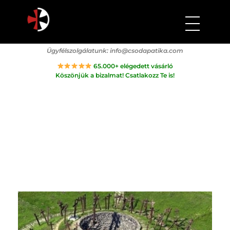
Csodapatika
Természet gyógyereje.
Ügyfélszolgálatunk:
info@csodapatika.com
65.000+ elégedett vásárló
Köszönjük a bizalmat! Csatlakozz Te is!