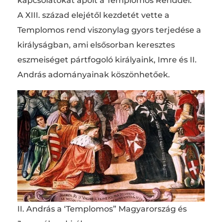
kapcsolatokat ápolt a Templomos Renddel.
A XIII. század elejétől kezdetét vette a
Templomos rend viszonylag gyors terjedése a
királyságban, ami elsősorban keresztes
eszmeiséget pártfogoló királyaink, Imre és II.
András adományainak köszönhetőek.
II. András a ‘Templomos” Magyarország és