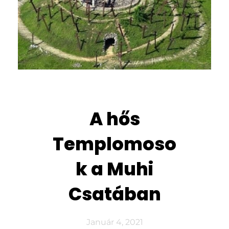
A hős
Templomoso
k a Muhi
Csatában
Január 4, 2021