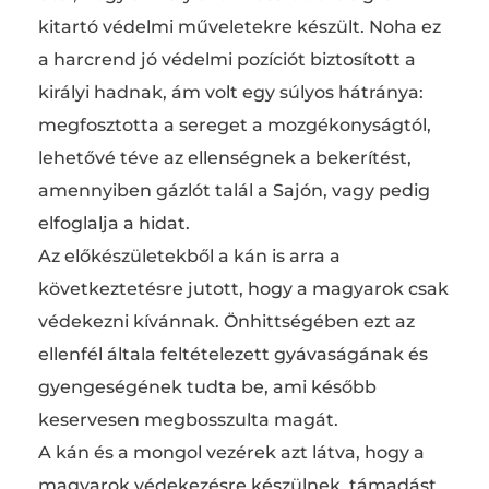
kitartó védelmi műveletekre készült. Noha ez
a harcrend jó védelmi pozíciót biztosított a
királyi hadnak, ám volt egy súlyos hátránya:
megfosztotta a sereget a mozgékonyságtól,
lehetővé téve az ellenségnek a bekerítést,
amennyiben gázlót talál a Sajón, vagy pedig
elfoglalja a hidat.
Az előkészületekből a kán is arra a
következtetésre jutott, hogy a magyarok csak
védekezni kívánnak. Önhittségében ezt az
ellenfél általa feltételezett gyávaságának és
gyengeségének tudta be, ami később
keservesen megbosszulta magát.
A kán és a mongol vezérek azt látva, hogy a
magyarok védekezésre készülnek, támadást