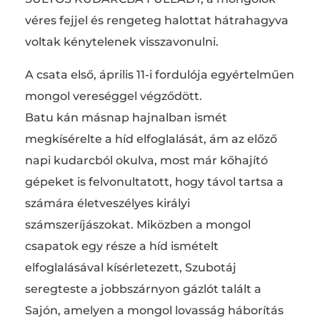
véres fejjel és rengeteg halottat hátrahagyva
voltak kénytelenek visszavonulni.
A csata első, április 11-i fordulója egyértelműen
mongol vereséggel végződött.
Batu kán másnap hajnalban ismét
megkísérelte a híd elfoglalását, ám az előző
napi kudarcból okulva, most már kőhajító
gépeket is felvonultatott, hogy távol tartsa a
számára életveszélyes királyi
számszeríjászokat. Miközben a mongol
csapatok egy része a híd ismételt
elfoglalásával kísérletezett, Szubotáj
seregteste a jobbszárnyon gázlót talált a
Sajón, amelyen a mongol lovasság háborítás