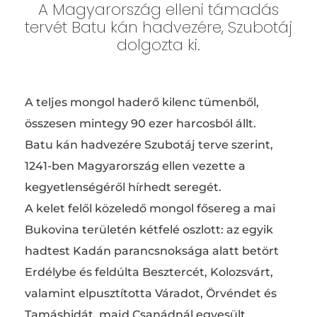
A Magyarország elleni támadás
tervét Batu kán hadvezére, Szubotáj
dolgozta ki.
A teljes mongol haderő kilenc tümenből,
összesen mintegy 90 ezer harcosból állt.
Batu kán hadvezére Szubotáj terve szerint,
1241-ben Magyarország ellen vezette a
kegyetlenségéről hírhedt seregét.
A kelet felől közeledő mongol fősereg a mai
Bukovina területén kétfelé oszlott: az egyik
hadtest Kadán parancsnoksága alatt betört
Erdélybe és feldúlta Besztercét, Kolozsvárt,
valamint elpusztította Váradot, Örvéndet és
Tamáshidát, majd Csanádnál egyesült