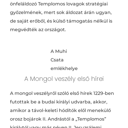
önfeláldozó Templomos lovagok stratégiai
győzelmének, mert sok áldozat árán ugyan,
de saját erőből, és külső támogatás nélkül is
megvédték az országot.
A Muhi
Csata
emlékhelye
A Mongol veszély első hírei
A mongol veszélyről szóló első hírek 1229-ben
futottak be a budai királyi udvarba, akkor,
amikor a távol-keleti hódítók elől menekülő
orosz bojárok II. Andrástól a „Templomos”
királytól vagy más néven II. Jeruzsálemi