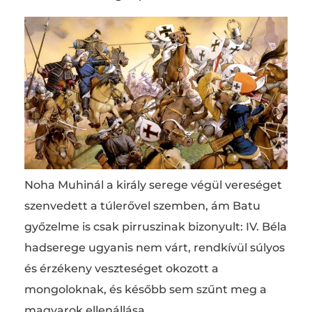
Noha Muhinál a király serege végül vereséget
szenvedett a túlerővel szemben, ám Batu
győzelme is csak pirruszinak bizonyult: IV. Béla
hadserege ugyanis nem várt, rendkívül súlyos
és érzékeny veszteséget okozott a
mongoloknak, és később sem szűnt meg a
magyarok ellenállása.