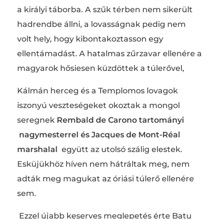
a királyi táborba. A szűk térben nem sikerült
hadrendbe állni, a lovasságnak pedig nem
volt hely, hogy kibontakoztasson egy
ellentámadást. A hatalmas zűrzavar ellenére a
magyarok hősiesen küzdöttek a túlerővel,
Kálmán herceg és a Templomos lovagok
iszonyú veszteségeket okoztak a mongol
seregnek
Rembald de Carono tartományi
nagymesterrel és Jacques de Mont-Réal
marshalal
együtt az utolsó szálig elestek.
Esküjükhöz híven nem hátráltak meg, nem
adták meg magukat az óriási túlerő ellenére
sem.
Ezzel újabb keserves meglepetés érte Batu