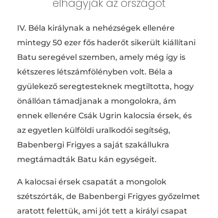
elhagyják az országot
IV. Béla királynak a nehézségek ellenére
mintegy 50 ezer fős haderőt sikerült kiállítani
Batu seregével szemben, amely még így is
kétszeres létszámfölényben volt. Béla a
gyülekező seregtesteknek megtiltotta, hogy
önállóan támadjanak a mongolokra, ám
ennek ellenére Csák Ugrin kalocsia érsek, és
az egyetlen külföldi uralkodói segítség,
Babenbergi Frigyes a saját szakállukra
megtámadták Batu kán egységeit.
A kalocsai érsek csapatát a mongolok
szétszórták, de Babenbergi Frigyes győzelmet
aratott felettük, ami jót tett a királyi csapat