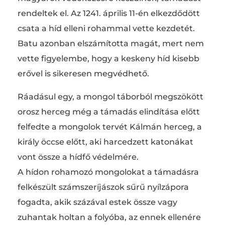
rendeltek el. Az 1241. április 11-én elkezdődött
csata a híd elleni rohammal vette kezdetét.
Batu azonban elszámította magát, mert nem
vette figyelembe, hogy a keskeny híd kisebb
erővel is sikeresen megvédhető.
Ráadásul egy, a mongol táborból megszökött
orosz herceg még a támadás elindítása előtt
felfedte a mongolok tervét Kálmán herceg, a
király öccse előtt, aki harcedzett katonákat
vont össze a hídfő védelmére.
A hídon rohamozó mongolokat a támadásra
felkészült számszeríjászok sűrű nyílzápora
fogadta, akik százával estek össze vagy
zuhantak holtan a folyóba, az ennek ellenére