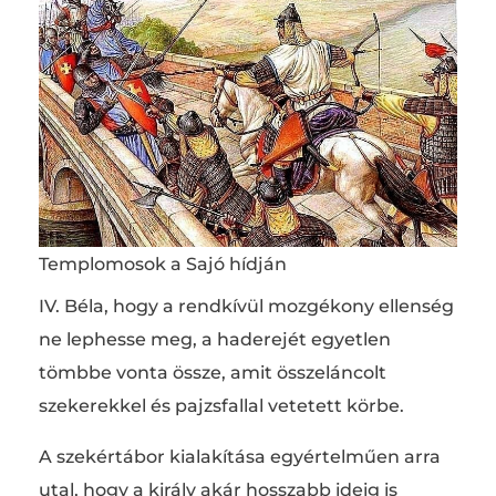
Templomosok a Sajó hídján
IV. Béla, hogy a rendkívül mozgékony ellenség
ne lephesse meg, a haderejét egyetlen
tömbbe vonta össze, amit összeláncolt
szekerekkel és pajzsfallal vetetett körbe.
A szekértábor kialakítása egyértelműen arra
utal, hogy a király akár hosszabb ideig is