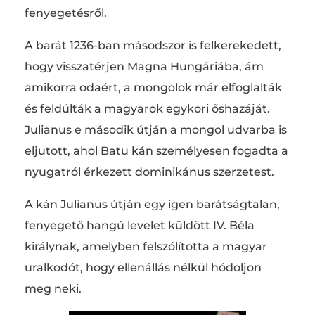
fenyegetésről.
A barát 1236-ban másodszor is felkerekedett,
hogy visszatérjen Magna Hungáriába, ám
amikorra odaért, a mongolok már elfoglalták
és feldúlták a magyarok egykori őshazáját.
Julianus e második útján a mongol udvarba is
eljutott, ahol Batu kán személyesen fogadta a
nyugatról érkezett dominikánus szerzetest.
A kán Julianus útján egy igen barátságtalan,
fenyegető hangú levelet küldött IV. Béla
királynak, amelyben felszólította a magyar
uralkodót, hogy ellenállás nélkül hódoljon
meg neki.