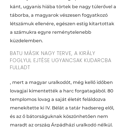
kánt, ugyanis hiába törtek be nagy túlerővel a
táborba, a magyarok vészesen fogyatkozó
létszámuk ellenére, egészen estig kitartottak
a számukra egyre reménytelenebb
küzdelemben.
BATU MÁSIK NAGY TERVE, A KIRÁLY
FOGLYUL EJTÉSE UGYANCSAK KUDARCBA
FULLADT
, mert a magyar uralkodót, még kellő időben
lovagjai kimentették a harc forgatagából. 80
templomos lovag a saját életét feláldozva
menekítette ki IV. Bélát a tatár hadsereg elől,
és az ő bátorságuknak köszönhetően nem
maradt az ország Árpádházi uralkodó nélkül.