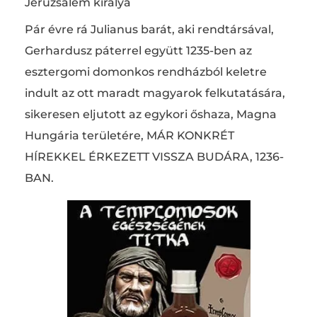
Jeruzsálem királya
Pár évre rá Julianus barát, aki rendtársával,
Gerhardusz páterrel együtt 1235-ben az
esztergomi domonkos rendházból keletre
indult az ott maradt magyarok felkutatására,
sikeresen eljutott az egykori őshaza, Magna
Hungária területére, MÁR KONKRÉT
HÍREKKEL ÉRKEZETT VISSZA BUDÁRA, 1236-
BAN.