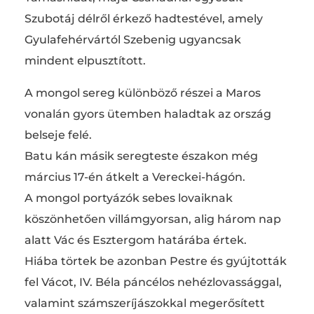
Szubotáj délről érkező hadtestével, amely
Gyulafehérvártól Szebenig ugyancsak
mindent elpusztított.
A mongol sereg különböző részei a Maros
vonalán gyors ütemben haladtak az ország
belseje felé.
Batu kán másik seregteste északon még
március 17-én átkelt a Vereckei-hágón.
A mongol portyázók sebes lovaiknak
köszönhetően villámgyorsan, alig három nap
alatt Vác és Esztergom határába értek.
Hiába törtek be azonban Pestre és gyújtották
fel Vácot, IV. Béla páncélos nehézlovassággal,
valamint számszeríjászokkal megerősített