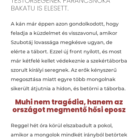
TESTŐRSÉGÉNEK PARANCSNOKA
BAKATU IS ELESETT.
A kán már éppen azon gondolkodott, hogy
feladja a küzdelmet és visszavonul, amikor
Szubotáj lovassága megkésve ugyan, de
elérte a tábort. Ezzel új front nyílott, és most
már kétfelé kellet védekeznie a szekértáborba
szorult királyi seregnek. Az erők kényszerű
megosztása miatt egyre több mongolnak
sikerült átjutnia a hídon, és betörni a táborba.
Muhi nem tragédia, hanem az
országot megmentő hősi eposz
Reggel hét óra körül elszabadult a pokol,
amikor a mongolok mindkét irányból betörtek